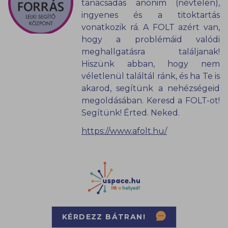
tanácsadás anonim (névtelen),
ingyenes és a titoktartás
vonatkozik rá. A FOLT azért van,
hogy a problémáid valódi
meghallgatásra találjanak!
Hiszünk abban, hogy nem
véletlenül találtál ránk, és ha Te is
akarod, segítünk a nehézségeid
megoldásában. Keresd a FOLT-ot!
Segítünk! Érted. Neked.
https://www.afolt.hu/
KÉRDEZZ BÁTRAN!