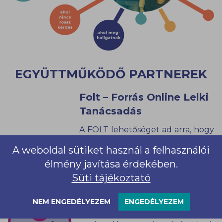
EGYÜTTMŰKÖDŐ PARTNEREK
Folt – Forrás Online Lelki
Tanácsadás
A FOLT lehetőséget ad arra, hogy
a mindennapi életedben
A weboldal sütiket használ a felhasználói
jelentkező lelki, iskolai,
élmény javítása érdekében.
párkapcsolati, családi, életvezetési
Süti tájékoztató
kérdésekben segítséget kapj. A
tanácsadás során segítséget
kapsz a megfelelő szakember
NEM ENGEDÉLYEZEM
ENGEDÉLYEZEM
megtalálásában. Az online