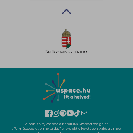
A honlap fejlesztése a Katolikus Szeretetszolgálat
„Természetes gyermekáldás” c. projektje keretében valósult meg