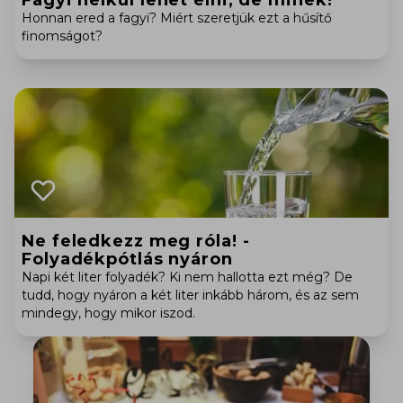
Fagyi nélkül lehet élni, de minek!
Honnan ered a fagyi? Miért szeretjük ezt a hűsítő
finomságot?
Ne feledkezz meg róla! -
Folyadékpótlás nyáron
Napi két liter folyadék? Ki nem hallotta ezt még? De
tudd, hogy nyáron a két liter inkább három, és az sem
mindegy, hogy mikor iszod.