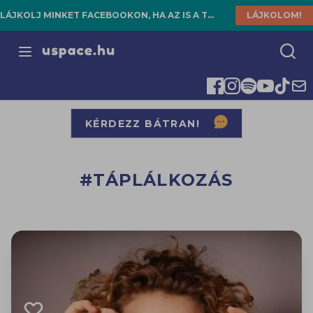
KÖVESS MINKET INSTAGRAMON MINÉL TÖBB TARTALOMÉRT!
KÖVETEM!
Open menu
KÉRDEZZ BÁTRAN!
#TÁPLÁLKOZÁS