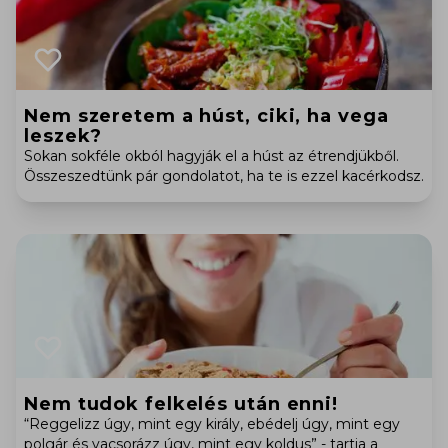
Nem szeretem a húst, ciki, ha vega
leszek?
Sokan sokféle okból hagyják el a húst az étrendjükből.
Összeszedtünk pár gondolatot, ha te is ezzel kacérkodsz.
Nem tudok felkelés után enni!
“Reggelizz úgy, mint egy király, ebédelj úgy, mint egy
polgár és vacsorázz úgy, mint egy koldus” - tartja a