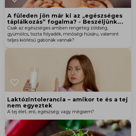
A füleden jön már ki az „egészséges
táplálkozás” fogalma? - Beszéljünk...
Csak az egészséges amiben rengeteg zöldség,
gyümölcs, tiszta folyadék, minőségi húsáru, valamint
teljes kiőrlésű gabonák vannak?
Laktózintolerancia – amikor te és a tej
nem egyeztek
A tej élet, erő, egészség; vagy mégsem?