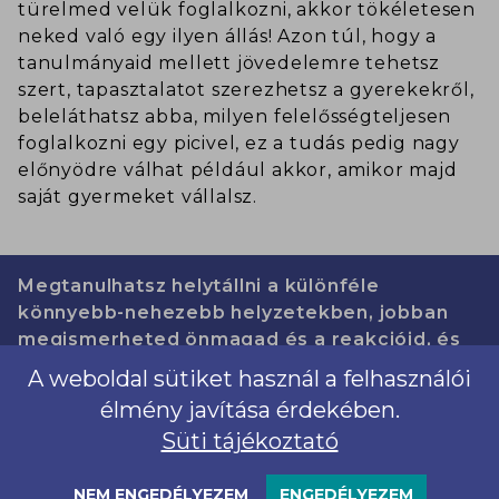
türelmed velük foglalkozni, akkor tökéletesen
neked való egy ilyen állás! Azon túl, hogy a
tanulmányaid mellett jövedelemre tehetsz
szert, tapasztalatot szerezhetsz a gyerekekről,
beleláthatsz abba, milyen felelősségteljesen
foglalkozni egy picivel, ez a tudás pedig nagy
előnyödre válhat például akkor, amikor majd
saját gyermeket vállalsz.
Megtanulhatsz helytállni a különféle
könnyebb-nehezebb helyzetekben, jobban
megismerheted önmagad és a reakcióid, és
egy végtelenül szeretetteljes kapcsolatot
A weboldal sütiket használ a felhasználói
alakíthatsz ki. A visszajelzések is fontosak,
élmény javítása érdekében.
amiket a szülőktől és a kicsiktől is
Süti tájékoztató
megkaphatsz, és amiket érdemes is időnként
„értékelésként” kérned. Ezek nagyban
NEM ENGEDÉLYEZEM
ENGEDÉLYEZEM