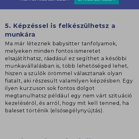
segíthetnek téged a jövőben.
5. Képzéssel is felkészülhetsz a
munkára
Ma már léteznek babysitter tanfolyamok,
melyeken minden fontos ismeretet
elsajátíthatsz, ráadásul ez segíthet a későbbi
munkavállalásban is, több lehetőséged lehet,
hiszen a szülők örömmel választanak olyan
fiatalt, aki részesült valamilyen képzésben. Egy
ilyen kurzuson sok fontos dolgot
megtanulhatsz például egy nem várt szituáció
kezeléséről, és arról, hogy mit kell tenned, ha
baleset történik (elsősegélynyújtás).