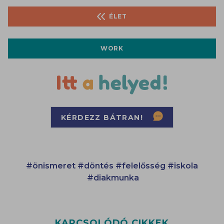
ÉLET
WORK
KÉRDEZZ BÁTRAN!
#önismeret
#döntés
#felelősség
#iskola
#diakmunka
KAPCSOLÓDÓ CIKKEK