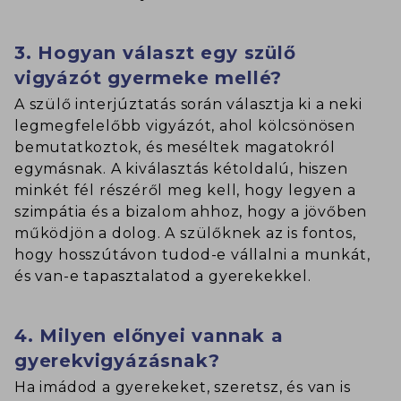
3. Hogyan választ egy szülő
vigyázót gyermeke mellé?
A szülő interjúztatás során választja ki a neki
legmegfelelőbb vigyázót, ahol kölcsönösen
bemutatkoztok, és meséltek magatokról
egymásnak. A kiválasztás kétoldalú, hiszen
minkét fél részéről meg kell, hogy legyen a
szimpátia és a bizalom ahhoz, hogy a jövőben
működjön a dolog. A szülőknek az is fontos,
hogy hosszútávon tudod-e vállalni a munkát,
és van-e tapasztalatod a gyerekekkel.
4. Milyen előnyei vannak a
gyerekvigyázásnak?
Ha imádod a gyerekeket, szeretsz, és van is