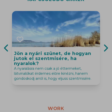
Jön a nyári szünet, de hogyan
Previous slide
Nex
jutok el szentmisére, ha
M
nyaralok?
p
A nyaralásra nem csak a jó éttermeket,
látvinalókat érdemes előre kinézni, hanem
gondoskodj arról is, hogy eljuss szentmisére.
WORK