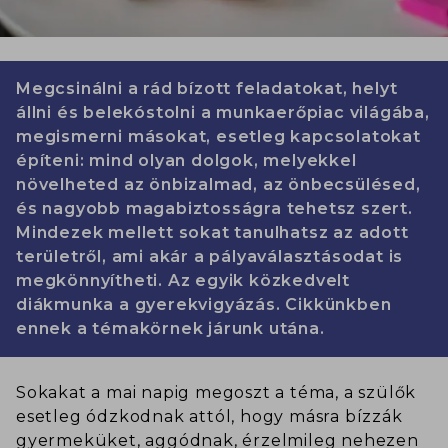
Megcsinálni a rád bízott feladatokat, helyt
állni és belekóstolni a munkaerőpiac világába,
megismerni másokat, esetleg kapcsolatokat
építeni: mind olyan dolgok, melyekkel
növelheted az önbizalmad, az önbecsülésed,
és nagyobb magabiztosságra tehetsz szert.
Mindezek mellett sokat tanulhatsz az adott
területről, ami akár a pályaválasztásodat is
megkönnyítheti. Az egyik közkedvelt
diákmunka a gyerekvigyázás. Cikkünkben
ennek a témakörnek járunk utána.
Sokakat a mai napig megoszt a téma, a szülők
esetleg ódzkodnak attól, hogy másra bízzák
gyermeküket, aggódnak, érzelmileg nehezen