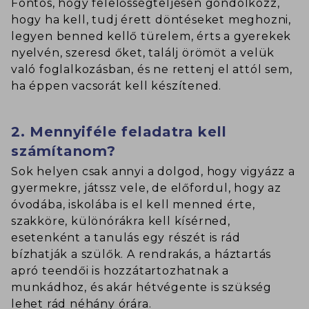
Fontos, hogy felelősségteljesen gondolkozz,
hogy ha kell, tudj érett döntéseket meghozni,
legyen benned kellő türelem, érts a gyerekek
nyelvén, szeresd őket, találj örömöt a velük
való foglalkozásban, és ne rettenj el attól sem,
ha éppen vacsorát kell készítened.
2. Mennyiféle feladatra kell
számítanom?
Sok helyen csak annyi a dolgod, hogy vigyázz a
gyermekre, játssz vele, de előfordul, hogy az
óvodába, iskolába is el kell menned érte,
szakköre, különórákra kell kísérned,
esetenként a tanulás egy részét is rád
bízhatják a szülők. A rendrakás, a háztartás
apró teendői is hozzátartozhatnak a
munkádhoz, és akár hétvégente is szükség
lehet rád néhány órára.