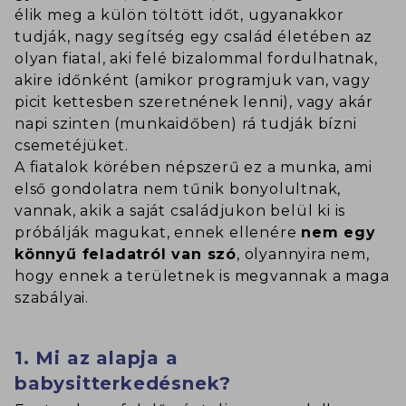
élik meg a külön töltött időt, ugyanakkor
tudják, nagy segítség egy család életében az
olyan fiatal, aki felé bizalommal fordulhatnak,
akire időnként (amikor programjuk van, vagy
picit kettesben szeretnének lenni), vagy akár
napi szinten (munkaidőben) rá tudják bízni
csemetéjüket.
A fiatalok körében népszerű ez a munka, ami
első gondolatra nem tűnik bonyolultnak,
vannak, akik a saját családjukon belül ki is
próbálják magukat, ennek ellenére
nem egy
könnyű feladatról van szó
, olyannyira nem,
hogy ennek a területnek is megvannak a maga
szabályai.
1. Mi az alapja a
babysitterkedésnek?