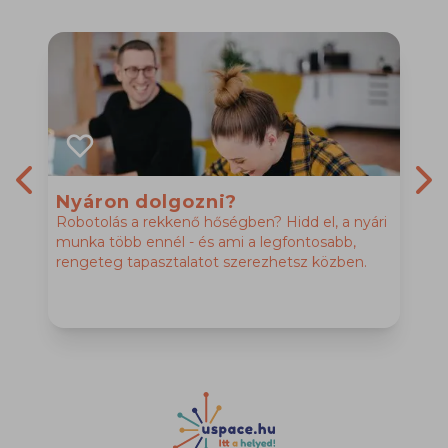
Nyáron dolgozni?
Previous slide
Nex
Robotolás a rekkenő hőségben? Hidd el, a nyári
M
munka több ennél - és ami a legfontosabb,
é
rengeteg tapasztalatot szerezhetsz közben.