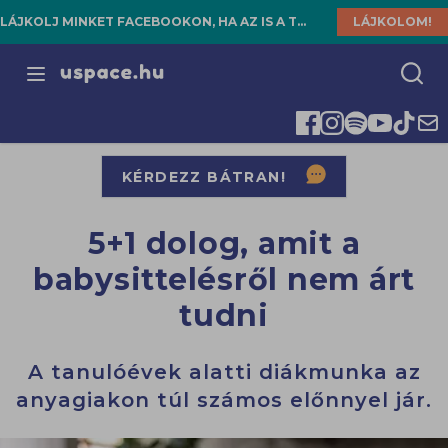
LÁJKOLJ MINKET FACEBOOKON, HA AZ IS A TE HELYED!
LÁJKOLOM!
Open menu
KÉRDEZZ BÁTRAN!
5+1 dolog, amit a
babysittelésről nem árt
tudni
A tanulóévek alatti diákmunka az
anyagiakon túl számos előnnyel jár.