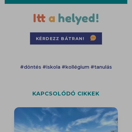
KÉRDEZZ BÁTRAN!
#döntés
#iskola
#kollégium
#tanulás
KAPCSOLÓDÓ CIKKEK