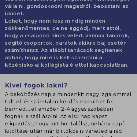
vállalni, gondoskodni magadról, beosztani az
idődet.
Lehet, hogy nem lesz mindig minden
zökkenőmentes, de ne aggódj, mert attól,
hogy a családod nincs veled, vannak tanárok,
segítő csoportok, barátok akikre baj esetén
számíthatsz. Az alábbi tanácsok segítenek
abban, hogy mire is kell számítani a
középiskolai kollégista élettel kapcsolatban.
Kivel fogok lakni?
A beköltözés napja mindenkit nagy izgalommal
tölt el, és számtalan kérdés merülhet fel
benned. Jellemzően 2-4 ágyas szobában
fognak elszállásolni. Az első nap kapsz
eligazítást, hogy mit hol találsz, néhány papír
kitöltése után már birtokba is veheted a rád