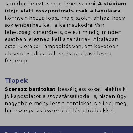
sarokba, de ezt is meg lehet szokni.
A stúdium
ideje alatt összpontosíts csak a tanulásra
,
könnyen hozzá fogsz majd szokni ahhoz, hogy
sok emberhez kell alkalmazkodni. Van
lehetőség kimenőre is, de ezt mindig minden
esetben jelezned kell a tanárnak. Általában
este 10 órakor lámpaoltás van, ezt követően
elcsendesedik a kolesz és az alvásé lesz a
főszerep.
Tippek
Szerezz barátokat
, beszélgess sokat, alakíts ki
jó kapcsolatot a szobatársa(i)ddal is, hiszen úgy
nagyobb élmény lesz a bentlakás. Ne ijedj meg,
ha lesz egy kis összezördülés a többiekkel.