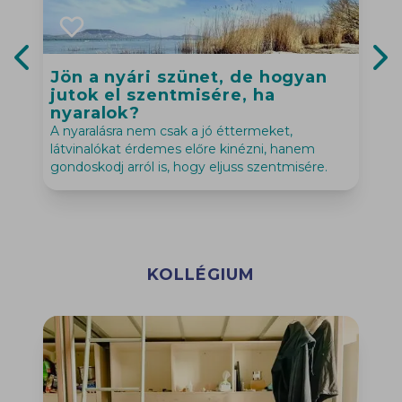
Jön a nyári szünet, de hogyan
Previous slide
Nex
jutok el szentmisére, ha
nyaralok?
I
A nyaralásra nem csak a jó éttermeket,
i
látvinalókat érdemes előre kinézni, hanem
gondoskodj arról is, hogy eljuss szentmisére.
KOLLÉGIUM