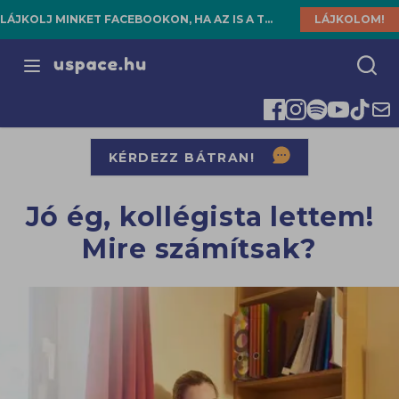
LÁJKOLJ MINKET FACEBOOKON, HA AZ IS A TE HELYED!
LÁJKOLOM!
Open menu
KÉRDEZZ BÁTRAN!
Jó ég, kollégista lettem!
Mire számítsak?