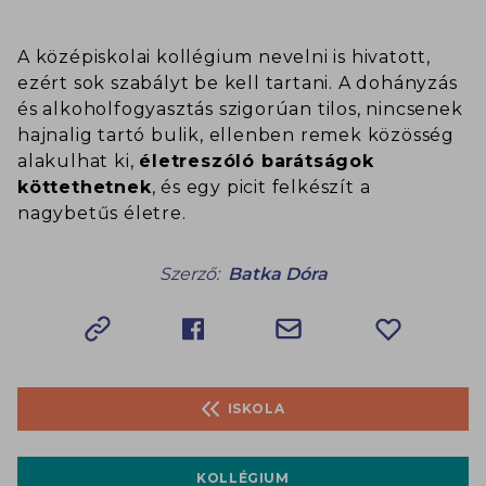
A középiskolai kollégium nevelni is hivatott,
ezért sok szabályt be kell tartani. A dohányzás
és alkoholfogyasztás szigorúan tilos, nincsenek
hajnalig tartó bulik, ellenben remek közösség
alakulhat ki,
életreszóló barátságok
köttethetnek
, és egy picit felkészít a
nagybetűs életre.
Szerző:
Batka Dóra
ISKOLA
KOLLÉGIUM