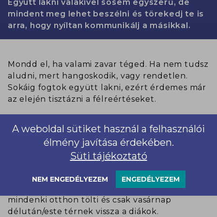
Együtt lakni valakivel sosem egyszerű, de
mindent meg lehet beszélni és törekedj te is
arra, hogy nyíltan kommunikálj a másikkal.
Mondd el, ha valami zavar téged. Ha nem tudsz
aludni, mert hangoskodik, vagy rendetlen.
Sokáig fogtok együtt lakni, ezért érdemes már
az elején tisztázni a félreértéseket.
A weboldal sütiket használ a felhasználói
Vigyél magaddal lakatot, hogy a
élmény javítása érdekében.
szekrényedben el tudd zárni az
értéktárgyaidat. A kollégiumokban kizárólag
Süti tájékoztató
hétköznap lehet ott tartózkodni, ez azt jelenti,
hogy péntek délután mindenkinek el kell
NEM ENGEDÉLYEZEM
ENGEDÉLYEZEM
hagynia, úgy készülj, hogy a hétvégéket
mindenki otthon tölti és csak vasárnap
délután/este térnek vissza a diákok.