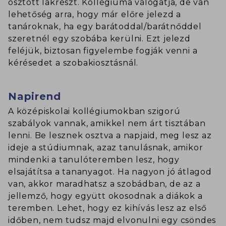
osztott lakrészt. Kollégiuma válogatja, de van
lehetőség arra, hogy már előre jelezd a
tanároknak, ha egy barátoddal/barátnőddel
szeretnél egy szobába kerülni. Ezt jelezd
feléjük, biztosan figyelembe fogják venni a
kérésedet a szobakiosztásnál.
Napirend
A középiskolai kollégiumokban szigorú
szabályok vannak, amikkel nem árt tisztában
lenni. Be lesznek osztva a napjaid, meg lesz az
ideje a stúdiumnak, azaz tanulásnak, amikor
mindenki a tanulóteremben lesz, hogy
elsajátítsa a tananyagot. Ha nagyon jó átlagod
van, akkor maradhatsz a szobádban, de az a
jellemző, hogy együtt okosodnak a diákok a
teremben. Lehet, hogy ez kihívás lesz az első
időben, nem tudsz majd elvonulni egy csöndes