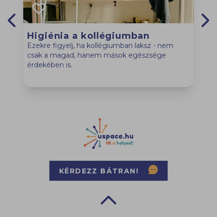
Higiénia a kollégiumban
Previous slide
Nex
Ezekre figyelj, ha kollégiumban laksz - nem
csak a magad, hanem mások egészsége
S
érdekében is.
a
KÉRDEZZ BÁTRAN!