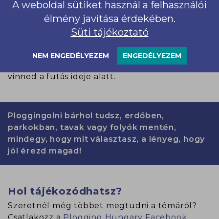
A weboldal sütiket használ a felhasználói
félned a szakadástól, ezáltal az esetleges
élmény javítása érdekében.
fertőzések kialakulásától. Használat után ne
felejtsd el ezt is szelektív hulladékgyűjtőbe
Süti tájékoztató
tenni, vagy kimosni, hogy később is felvehesd.
Figyelj az összegyűjtött hulladék
NEM ENGEDÉLYEZEM
ENGEDÉLYEZEM
mennyiségére is, hiszen mindent magaddal kell
vinned a futás ideje alatt.
Ploggingolni bárhol tudsz, erdőben,
parkokban, tavak vagy folyók mentén,
mindegy, hogy mit választasz, a lényeg, hogy
jól érezd magad!
Hol tájékozódhatsz?
Szeretnél még többet megtudni a témáról?
Csatlakozz a
Plogging Hungary Facebook