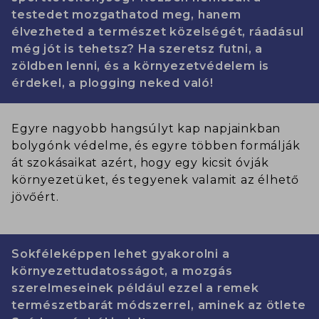
testedet mozgathatod meg, hanem
élvezheted a természet közelségét, ráadásul
még jót is tehetsz? Ha szeretsz futni, a
zöldben lenni, és a környezetvédelem is
érdekel, a plogging neked való!
Egyre nagyobb hangsúlyt kap napjainkban
bolygónk védelme, és egyre többen formálják
át szokásaikat azért, hogy egy kicsit óvják
környezetüket, és tegyenek valamit az élhető
jövőért.
Sokféleképpen lehet gyakorolni a
környezettudatosságot, a mozgás
szerelmeseinek például ezzel a remek
természetbarát módszerrel, aminek az ötlete