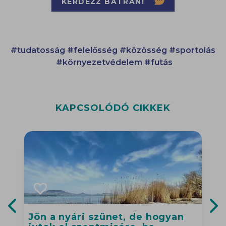
KÉRDEZZ BÁTRAN!
#tudatosság
#felelősség
#közösség
#sportolás
#környezetvédelem
#futás
KAPCSOLÓDÓ CIKKEK
Jön a nyári szünet, de hogyan
Previous slide
Nex