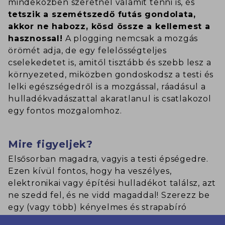
mindeközben szeretnél valamit tenni is, és
tetszik a szemétszedő futás gondolata,
akkor ne habozz, kösd össze a kellemest a
hasznossal!
A plogging nemcsak a mozgás
örömét adja, de egy felelősségteljes
cselekedetet is, amitől tisztább és szebb lesz a
környezeted, miközben gondoskodsz a testi és
lelki egészségedről is a mozgással, ráadásul a
hulladékvadászattal akaratlanul is csatlakozol
egy fontos mozgalomhoz.
Mire figyeljek?
Elsősorban magadra, vagyis a testi épségedre.
Ezen kívül fontos, hogy ha veszélyes,
elektronikai vagy építési hulladékot találsz, azt
ne szedd fel, és ne vidd magaddal! Szerezz be
egy (vagy több) kényelmes és strapabíró
kesztyűt, aminek viselése közben nem kell