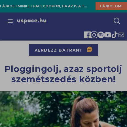
LÁJKOLJ MINKET FACEBOOKON, HA AZ IS A TE HELYED!
LÁJKOLOM!
Open menu
KÉRDEZZ BÁTRAN!
Ploggingolj, azaz sportolj
szemétszedés közben!