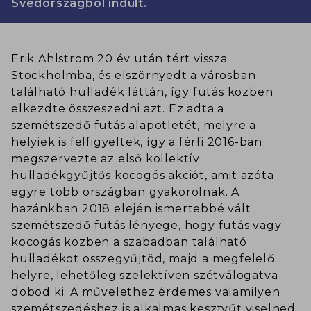
Svédországból indult.
Erik Ahlstrom 20 év után tért vissza
Stockholmba, és elszörnyedt a városban
található hulladék láttán, így futás közben
elkezdte összeszedni azt. Ez adta a
szemétszedő futás alapötletét, melyre a
helyiek is felfigyeltek, így a férfi 2016-ban
megszervezte az első kollektív
hulladékgyűjtős kocogós akciót, amit azóta
egyre több országban gyakorolnak. A
hazánkban 2018 elején ismertebbé vált
szemétszedő futás lényege, hogy futás vagy
kocogás közben a szabadban található
hulladékot összegyűjtöd, majd a megfelelő
helyre, lehetőleg szelektíven szétválogatva
dobod ki. A művelethez érdemes valamilyen
szemétszedéshez is alkalmas kesztyűt viselned,