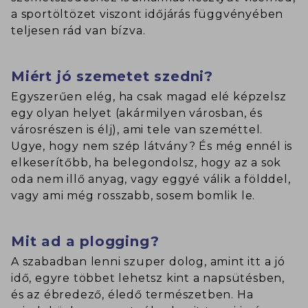
a sportöltözet viszont időjárás függvényében
teljesen rád van bízva.
Miért jó szemetet szedni?
Egyszerűen elég, ha csak magad elé képzelsz
egy olyan helyet (akármilyen városban, és
városrészen is élj), ami tele van szeméttel.
Ugye, hogy nem szép látvány? És még ennél is
elkeserítőbb, ha belegondolsz, hogy az a sok
oda nem illő anyag, vagy eggyé válik a földdel,
vagy ami még rosszabb, sosem bomlik le.
Mit ad a plogging?
A szabadban lenni szuper dolog, amint itt a jó
idő, egyre többet lehetsz kint a napsütésben,
és az ébredező, éledő természetben. Ha