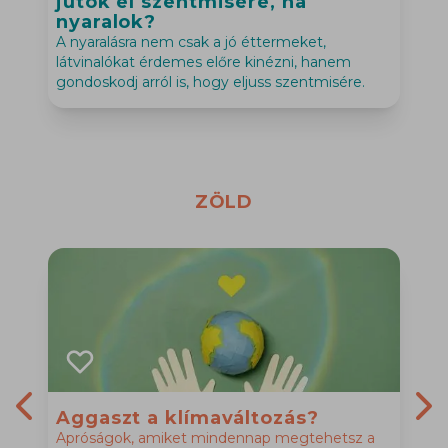
jutok el szentmisére, ha
nyaralok?
H
A nyaralásra nem csak a jó éttermeket,
h
látvinalókat érdemes előre kinézni, hanem
gondoskodj arról is, hogy eljuss szentmisére.
ZÖLD
Aggaszt a klímaváltozás?
Apróságok, amiket mindennap megtehetsz a
T
Previous slide
Nex