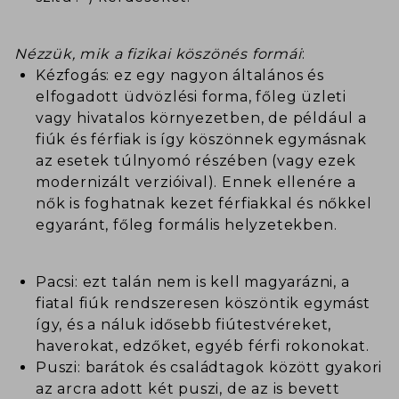
Nézzük, mik a fizikai köszönés formái
:
Kézfogás: ez egy nagyon általános és
elfogadott üdvözlési forma, főleg üzleti
vagy hivatalos környezetben, de például a
fiúk és férfiak is így köszönnek egymásnak
az esetek túlnyomó részében (vagy ezek
modernizált verzióival). Ennek ellenére a
nők is foghatnak kezet férfiakkal és nőkkel
egyaránt, főleg formális helyzetekben.
Pacsi: ezt talán nem is kell magyarázni, a
fiatal fiúk rendszeresen köszöntik egymást
így, és a náluk idősebb fiútestvéreket,
haverokat, edzőket, egyéb férfi rokonokat.
Puszi: barátok és családtagok között gyakori
az arcra adott két puszi, de az is bevett