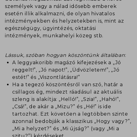
személyek vagy a nálad idősebb emberek
esetén illik alkalmazni, de olyan hivatalos
intézményekben és helyzetekben is, mint az
egészségügy, ügyintézés, oktatási
intézmények, munkahelyi közeg stb.
Lássuk, szóban hogyan köszöntünk általában
:
A leggyakoribb magázó kifejezések a „Jó
reggelt!”, „Jó napot!”, „Üdvözletem!”, „Jó
estét!” és „Viszontlátásra!”
Ha a tegező köszöntésről van szó, határ a
csillagos ég, mindezt ráadásul az aktuális
szleng is alakítja: „Helló!”, „Szia!”, „Hahó!”,
„Csá!”, de akár a „Mizu?” és „Hé!” is ide
tartozhat. Ezt követően a legtöbben szinte
azonnal bedobják a klasszikus „Hogy vagy?”,
„Mi a helyzet?” és „Mi újság?” (vagy „Mi a
szitu?”) kérdéseket.