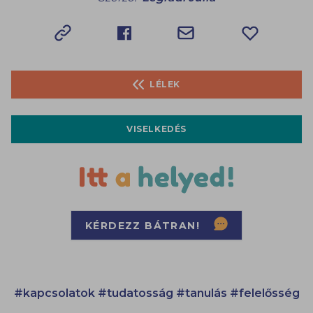
LÉLEK
VISELKEDÉS
KÉRDEZZ BÁTRAN!
#kapcsolatok
#tudatosság
#tanulás
#felelősség