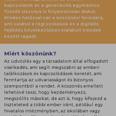
kapcsolatok és a generációk egymáshoz
fűződő viszonya is folyamatosan alakul.
Mindez hatással van a köszönési formákra,
ami valahol a régi szokások és a digitális
fejlődés következtében kialakult trendek
között ragadt.
Miért köszönünk?
Az üdvözlés egy a társadalom által elfogadott
viselkedés, ami segít megszabni az emberi
találkozások és kapcsolódások keretét, ami
fenntartja az udvariasságot és bizonyos
szempontból a rendet. A köszönés emellett
lehetővé teszi, hogy kezdeményezz,
megszólíts másokat, de azt is, hogy kifejezd a
tiszteleted a többi ember iránt, például egy
hivatalos intézményben, az iskolában vagy