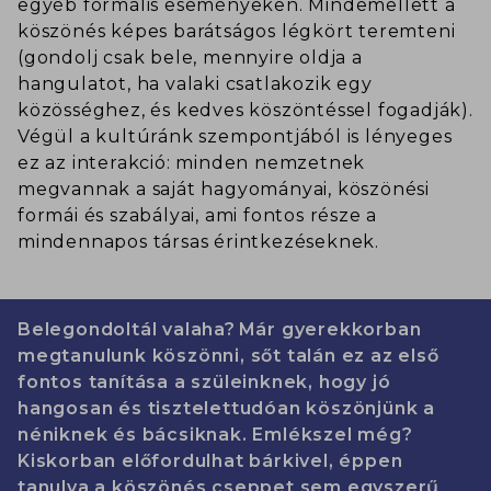
egyéb formális eseményeken. Mindemellett a
köszönés képes barátságos légkört teremteni
(gondolj csak bele, mennyire oldja a
hangulatot, ha valaki csatlakozik egy
közösséghez, és kedves köszöntéssel fogadják).
Végül a kultúránk szempontjából is lényeges
ez az interakció: minden nemzetnek
megvannak a saját hagyományai, köszönési
formái és szabályai, ami fontos része a
mindennapos társas érintkezéseknek.
Belegondoltál valaha? Már gyerekkorban
megtanulunk köszönni, sőt talán ez az első
fontos tanítása a szüleinknek, hogy jó
hangosan és tisztelettudóan köszönjünk a
néniknek és bácsiknak. Emlékszel még?
Kiskorban előfordulhat bárkivel, éppen
tanulva a köszönés cseppet sem egyszerű