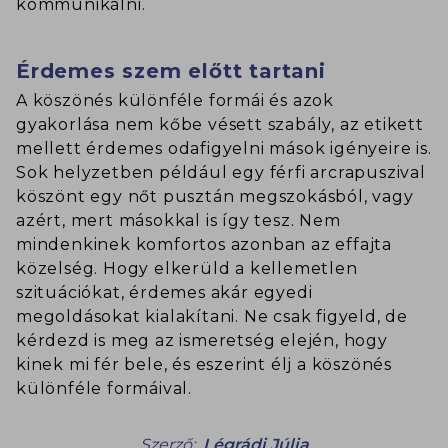
kommunikálni.
Érdemes szem előtt tartani
A köszönés különféle formái és azok
gyakorlása nem kőbe vésett szabály, az etikett
mellett érdemes odafigyelni mások igényeire is.
Sok helyzetben például egy férfi arcrapuszival
köszönt egy nőt pusztán megszokásból, vagy
azért, mert másokkal is így tesz. Nem
mindenkinek komfortos azonban az effajta
közelség. Hogy elkerüld a kellemetlen
szituációkat, érdemes akár egyedi
megoldásokat kialakítani. Ne csak figyeld, de
kérdezd is meg az ismeretség elején, hogy
kinek mi fér bele, és eszerint élj a köszönés
különféle formáival.
Szerző:
Légrádi Júlia