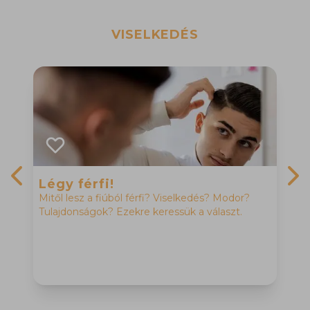
VISELKEDÉS
Légy férfi!
Mitől lesz a fiúból férfi? Viselkedés? Modor?
Previous slide
Nex
Tulajdonságok? Ezekre keressük a választ.
M
H
f
h