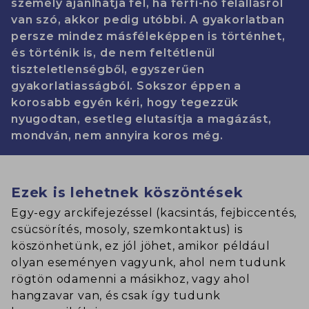
személy ajánlhatja fel, ha férfi-nő felállásról
van szó, akkor pedig utóbbi. A gyakorlatban
persze mindez másféleképpen is történhet,
és történik is, de nem feltétlenül
tiszteletlenségből, egyszerűen
gyakorlatiasságból. Sokszor éppen a
korosabb egyén kéri, hogy tegezzük
nyugodtan, esetleg elutasítja a magázást,
mondván, nem annyira koros még.
Ezek is lehetnek köszöntések
Egy-egy arckifejezéssel (kacsintás, fejbiccentés,
csücsörítés, mosoly, szemkontaktus) is
köszönhetünk, ez jól jöhet, amikor például
olyan eseményen vagyunk, ahol nem tudunk
rögtön odamenni a másikhoz, vagy ahol
hangzavar van, és csak így tudunk