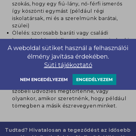
szokás, hogy egy fiú-lány, nő-férfi ismerős
így köszönti egymást (például régi
iskolatársak, mi és a szerelmünk barátai,
szülei)
Ölelés: szorosabb baráti vagy családi
kapcsolatokban jellemző, ám nem mindenki
A weboldal sütiket használ a felhasználói
számára kényelmes, főleg, ha távolabbi
rokoni viszonyokról van szó.
élmény javítása érdekében.
Intés, integetés: ez is egy jól bejáratott
Süti tájékoztató
köszönési mód, vagy inkább előköszönés,
legtöbbször ugyanis egymáshoz közeledve
NEM ENGEDÉLYEZEM
ENGEDÉLYEZEM
alkalmazzuk még mielőtt a tényleges
szóbeli üdvözlés megtörténne, vagy
olyankor, amikor szeretnénk, hogy például
tömegben a másik észrevegyen minket.
Tudtad? Hivatalosan a tegeződést az idősebb