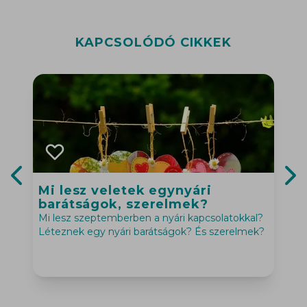
KAPCSOLÓDÓ CIKKEK
Mi lesz veletek egynyári
Previous slide
Nex
barátságok, szerelmek?
Mi lesz szeptemberben a nyári kapcsolatokkal?
Léteznek egy nyári barátságok? És szerelmek?
A
l
g