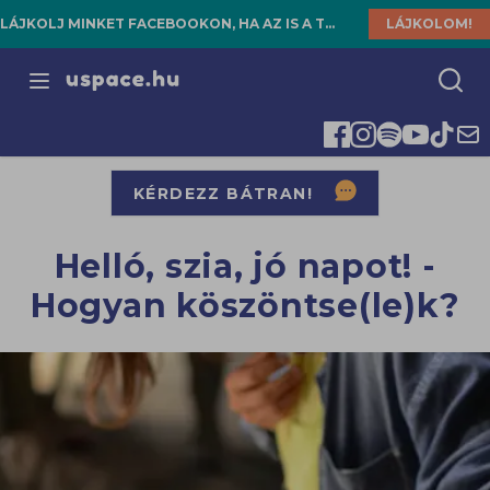
LÁJKOLJ MINKET FACEBOOKON, HA AZ IS A TE HELYED!
LÁJKOLOM!
Open menu
KÉRDEZZ BÁTRAN!
Helló, szia, jó napot! -
Hogyan köszöntse(le)k?