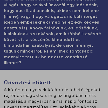
világát, hogy sziával üdvözöl egy idős nénit,
hogy puszit ad annak is, akinek nem kellene
(illene), vagy, hogy válogatás nélkül integet
idegen embereknek (még ha ez egy kedves
gesztus is). Ahogy felnövünk, és idősödünk,
kialakulnak a szokások, amik többé-kevésbé
követik is a köszönés kimondott és
kimondatlan szabályait, de vajon mennyit
tudunk minderről, és ami még fontosabb:
mennyire tartjuk be az erre vonatkozó
illemet?
Üdvözlési etikett
A különféle nyelvek különféle lehetőségeket
rejtenek magukban: míg az angolban nincs
magázás, a magyarban a mai napig fontos az
udvarias megszólítás. Ezt leginkább a koros