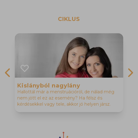
CIKLUS
Previous slide
Nex
Kislányból nagylány
Hallottál már a menstruációról, de nálad még
C
nem jött el ez az esemény? Ha félsz és
h
kérdésekkel vagy tele, akkor jó helyen jársz.
f