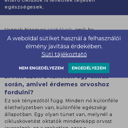
eltérő ciklusok is lehetnek teljesen
egészségesek.
Vannak bizonyos
szabályok
, amik ha
teljesülnek, akkor a ciklusod egészséges. (Pl.
A weboldal sütiket használ a felhasználói
egészséges vérzés, megfelelő hosszúságú
élmény javítása érdekében.
termékeny időszak, megfelelő hosszúságú
Süti tájékoztató
luteális fázis).
NEM ENGEDÉLYEZEM
ENGEDÉLYEZEM
5. Mik azok a tünetek egy ciklus
során, amivel érdemes orvoshoz
fordulni?
Ez sok tényezőtől függ. Minden nő különféle
élethelyzetben van, különféle egészségi
állapotban. Egy olyan tünet van, melynél a
cikluskövetést oktatók mindenképp orvost