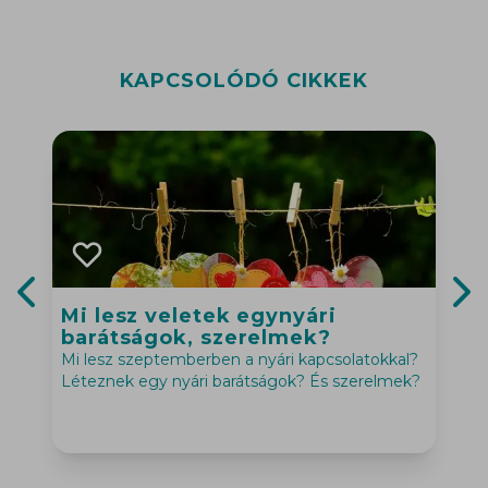
KAPCSOLÓDÓ CIKKEK
Mi lesz veletek egynyári
Previous slide
Nex
barátságok, szerelmek?
Mi lesz szeptemberben a nyári kapcsolatokkal?
Léteznek egy nyári barátságok? És szerelmek?
A
l
g