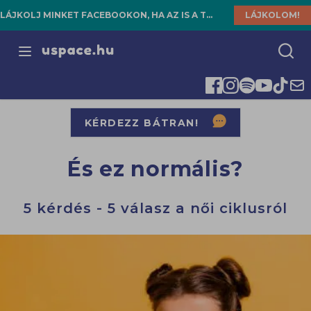
LÁJKOLJ MINKET FACEBOOKON, HA AZ IS A TE HELYED!
LÁJKOLOM!
Open menu
KÉRDEZZ BÁTRAN!
És ez normális?
5 kérdés - 5 válasz a női ciklusról