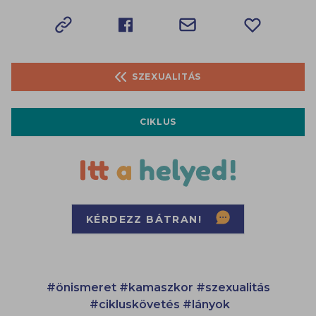
SZEXUALITÁS
CIKLUS
KÉRDEZZ BÁTRAN!
#önismeret
#kamaszkor
#szexualitás
#cikluskövetés
#lányok