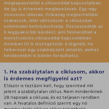
megtapasztaltál a ciklusoddal kapcsolatban,
de így is érhetnek meglepetések. Egy-egy
stresszes időszak, fizikailag megterhelőbb
szakaszok, lelki változások: a ciklusodat
sokminden befolyásolhatja. Összeszedtük az
5 leggyakoribb kérdést, ami felmerülhet a
menstruációs ciklusoddal kapcsolatban.
Azonban itt is leszögezzük: a legjobb, ha
felkeresel egy szakképzett oktatót, akihez
kérdésekkel is bátran fordulhatsz.
1. Ha szabálytalan a ciklusom, akkor
is érdemes megfigyelni azt?
Először is tisztázni kell, hogy szerinted mit
jelent a szabálytalan ciklus. Nem mindenkinek
28 naposak a ciklusai, és ez teljesen rendben
van. A hivatalos definíció szerint egy nő