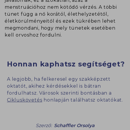
javasolnak, ez a szokatlan, azaz a
menstruációhoz nem kötődő vérzés. A többi
tünet függ a nő korától, élethelyzetétől,
életkörülményeitől és ezek tükrében lehet
megmondani, hogy mely tünetek esetében
kell orvoshoz fordulni.
Honnan kaphatsz segítséget?
A legjobb, ha felkeresel egy szakképzett
oktatót, akihez kérdésekkel is bátran
fordulhatsz. Városok szerinti bontásban a
Cikluskövetés
honlapján találhatsz oktatókat.
Szerző:
Schaffler Orsolya