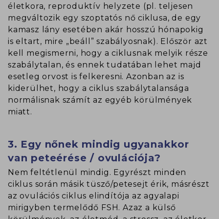
életkora, reproduktív helyzete (pl. teljesen
megváltozik egy szoptatós nő ciklusa, de egy
kamasz lány esetében akár hosszú hónapokig
is eltart, mire „beáll” szabályosnak). Először azt
kell megismerni, hogy a ciklusnak melyik része
szabálytalan, és ennek tudatában lehet majd
esetleg orvost is felkeresni. Azonban az is
kiderülhet, hogy a ciklus szabálytalansága
normálisnak számít az egyéb körülmények
miatt.
3. Egy nőnek mindig ugyanakkor
van peteérése / ovulációja?
Nem feltétlenül mindig. Egyrészt minden
ciklus során másik tüsző/petesejt érik, másrészt
az ovulációs ciklus elindítója az agyalapi
mirigyben termelődő FSH. Azaz a külső