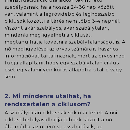
menstruációs ciklusa akkor tekinthető
szabályosnak, ha a hossza 24-36 nap között
van, valamint a legrövidebb és leghosszabb
ciklusok közötti eltérés nem több 3-4 napnál.
Viszont akár szabályos, akár szabálytalan,
mindenki megfigyelheti a ciklusát,
megtanulhatja követni a szabálytalanságot is. A
nő megfigyelései az orvos számára is hasznos
információkat tartalmaznak, mert az orvos meg
tudja állapítani, hogy egy szabálytalan ciklus
esetleg valamilyen kóros állapotra utal-e vagy
sem.
2. Mi mindenre utalhat, ha
rendszertelen a ciklusom?
A szabálytalan ciklusnak sok oka lehet. A női
ciklust befolyásolhatja többek között a nő
életmódja, az őt érő stresszhatások, az