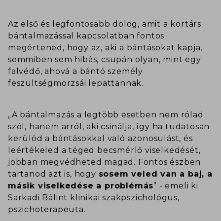
Az első és legfontosabb dolog, amit a kortárs
bántalmazással kapcsolatban fontos
megértened, hogy az, aki a bántásokat kapja,
semmiben sem hibás, csupán olyan, mint egy
falvédő, ahová a bántó személy
feszültségmorzsái lepattannak.
„A bántalmazás a legtöbb esetben nem rólad
szól, hanem arról, aki csinálja, így ha tudatosan
kerülöd a bántásokkal való azonosulást, és
leértékeled a téged becsmérlő viselkedését,
jobban megvédheted magad. Fontos észben
tartanod azt is, hogy
sosem veled van a baj, a
másik viselkedése a problémás
” - emeli ki
Sarkadi Bálint klinikai szakpszichológus,
pszichoterapeuta.