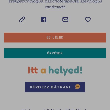
szakpszichológus, pszichoterapeuta, szexológus
tanácsadó
LÉLEK
ÉRZÉSEK
KÉRDEZZ BÁTRAN!