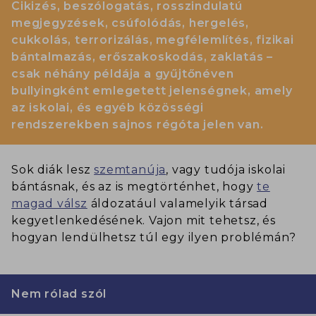
Cikizés, beszólogatás, rosszindulatú
megjegyzések, csúfolódás, hergelés,
cukkolás, terrorizálás, megfélemlítés, fizikai
bántalmazás, erőszakoskodás, zaklatás –
csak néhány példája a gyűjtőnéven
bullyingként emlegetett jelenségnek, amely
az iskolai, és egyéb közösségi
rendszerekben sajnos régóta jelen van.
Sok diák lesz
szemtanúja
, vagy tudója iskolai
bántásnak, és az is megtörténhet, hogy
te
magad válsz
áldozatául valamelyik társad
kegyetlenkedésének. Vajon mit tehetsz, és
hogyan lendülhetsz túl egy ilyen problémán?
Nem rólad szól