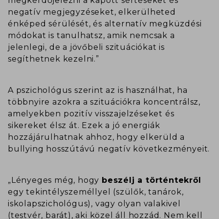
megkérdőjelezni a kapott sértéseket és
negatív megjegyzéseket, elkerülheted
énképed sérülését, és alternatív megküzdési
módokat is tanulhatsz, amik nemcsak a
jelenlegi, de a jövőbeli szituációkat is
segíthetnek kezelni.”
A pszichológus szerint az is használhat, ha
többnyire azokra a szituációkra koncentrálsz,
amelyekben pozitív visszajelzéseket és
sikereket élsz át. Ezek a jó energiák
hozzájárulhatnak ahhoz, hogy elkerüld a
bullying hosszútávú negatív következményeit.
„Lényeges még, hogy
beszélj a történtekről
egy tekintélyszeméllyel (szülők, tanárok,
iskolapszichológus), vagy olyan valakivel
(testvér, barát), aki közel áll hozzád. Nem kell