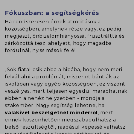
Fókuszban: a segítségkérés
Ha rendszeresen érnek atrocitások a
közösségben, amelynek része vagy, ez pedig
megijeszt, önbizalomhiányossá, frusztrálttá és
zárkózottá tesz, ahelyett, hogy magadba
fordulnál, nyiss mások felé!
„Sok fiatal esik abba a hibába, hogy nem meri
felvállalni a problémát, miszerint bántják az
iskolában vagy egyéb közösségben, ez viszont
veszélyes, mert teljesen egyedül maradhatnak
ebben a nehéz helyzetben - mondja a
szakember. Nagy segítség lehetne, ha
valakivel beszélgetnél minderről
, mert
ennek köszönhetően megszabadulhatsz a
belső feszültségtől, ráadásul képessé válhatsz