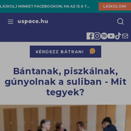
LÁJKOLJ MINKET FACEBOOKON, HA AZ IS A TE HELYED!
LÁJKOLOM!
Open menu
KÉRDEZZ BÁTRAN!
Bántanak, piszkálnak,
gúnyolnak a suliban - Mit
tegyek?