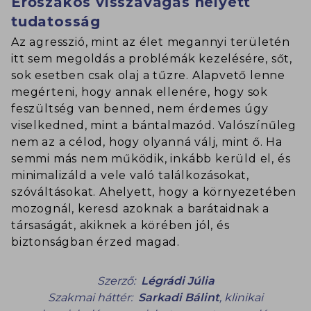
Erőszakos visszavágás helyett
tudatosság
Az agresszió, mint az élet megannyi területén
itt sem megoldás a problémák kezelésére, sőt,
sok esetben csak olaj a tűzre. Alapvető lenne
megérteni, hogy annak ellenére, hogy sok
feszültség van benned, nem érdemes úgy
viselkedned, mint a bántalmazód. Valószínűleg
nem az a célod, hogy olyanná válj, mint ő. Ha
semmi más nem működik, inkább kerüld el, és
minimalizáld a vele való találkozásokat,
szóváltásokat. Ahelyett, hogy a környezetében
mozognál, keresd azoknak a barátaidnak a
társaságát, akiknek a körében jól, és
biztonságban érzed magad.
Szerző:
Légrádi Júlia
Szakmai háttér:
Sarkadi Bálint
,
klinikai