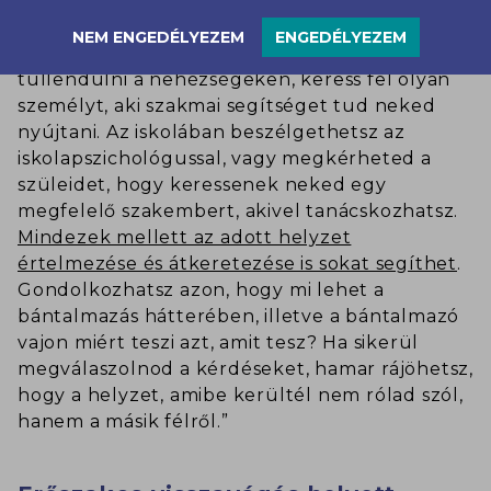
viselkedését, aki így azzal szembesül, hogy
nem érte el a célját nálad.
NEM ENGEDÉLYEZEM
ENGEDÉLYEZEM
Ha semmilyen segítséggel nem tudsz
túllendülni a nehézségeken, keress fel olyan
személyt, aki szakmai segítséget tud neked
nyújtani. Az iskolában beszélgethetsz az
iskolapszichológussal, vagy megkérheted a
szüleidet, hogy keressenek neked egy
megfelelő szakembert, akivel tanácskozhatsz.
Mindezek mellett az adott helyzet
értelmezése és átkeretezése is sokat segíthet
.
Gondolkozhatsz azon, hogy mi lehet a
bántalmazás hátterében, illetve a bántalmazó
vajon miért teszi azt, amit tesz? Ha sikerül
megválaszolnod a kérdéseket, hamar rájöhetsz,
hogy a helyzet, amibe kerültél nem rólad szól,
hanem a másik félről.”