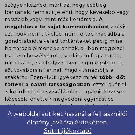
szégyenkezned, mert az, hogy esetleg
bántanak, nem azt jelenti, hogy kevesebb vagy
rosszabb vagy, mint más kortársaid.
A
megoldás a te saját kommunikációd
, vagyis
az, hogy nem titkolod, nem fojtod magadba a
gondolataid, a veled történteket pedig minél
hamarabb elmondod annak, akiben megbízol.
Ha nem beszélsz róla, senki sem fogja tudni,
mit élsz át, és a helyzet sem fog megoldódni,
sőt továbbra is fennáll majd - tanácsolja a
szakértő. Ezenkívül igyekezz minél
több időt
tölteni a baráti társaságodban
, ezzel akár el
is kerülheted a szekálásokat, ugyanis közösen
képesek lehettek megvédeni egymást és
elbátortalanítani a bántalmazót. Az is jó
A weboldal sütiket használ a felhasználói
módszer, ha megpróbálod
félvállról venni
a
dolgot, esetleg
elviccelni
az inzultusokat,
élmény javítása érdekében.
hiszen ezáltal nem erősíted meg a bántalmazó
Süti tájékoztató