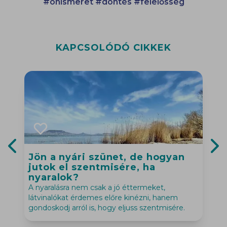
#önismeret
#döntés
#felelősség
KAPCSOLÓDÓ CIKKEK
Jön a nyári szünet, de hogyan
Previous slide
Nex
jutok el szentmisére, ha
M
nyaralok?
p
A nyaralásra nem csak a jó éttermeket,
látvinalókat érdemes előre kinézni, hanem
gondoskodj arról is, hogy eljuss szentmisére.