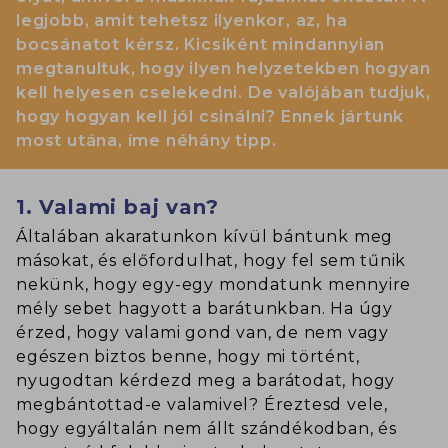
legjobb, amit tehetsz ilyenkor, az, ha
bocsánatot kérsz. Kicsiként mindannyian
megtanultuk, hogy ilyen helyzetekben hogyan
kell helyesen cselekedni. De valójában tudjuk,
hogy hogyan kell jól csinálni? Ennek jártunk
most utána, íme néhány tipp.
1. Valami baj van?
Általában akaratunkon kívül bántunk meg
másokat, és előfordulhat, hogy fel sem tűnik
nekünk, hogy egy-egy mondatunk mennyire
mély sebet hagyott a barátunkban. Ha úgy
érzed, hogy valami gond van, de nem vagy
egészen biztos benne, hogy mi történt,
nyugodtan kérdezd meg a barátodat, hogy
megbántottad-e valamivel? Éreztesd vele,
hogy egyáltalán nem állt szándékodban, és