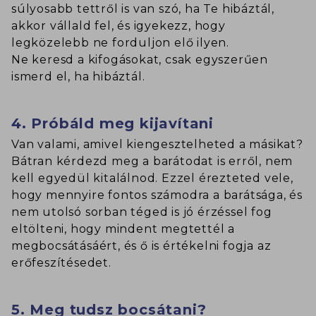
súlyosabb tettről is van szó, ha Te hibáztál,
akkor vállald fel, és igyekezz, hogy
legközelebb ne forduljon elő ilyen.
Ne keresd a kifogásokat, csak egyszerűen
ismerd el, ha hibáztál.
4. Próbáld meg kijavítani
Van valami, amivel kiengesztelheted a másikat?
Bátran kérdezd meg a barátodat is erről, nem
kell egyedül kitalálnod. Ezzel érezteted vele,
hogy mennyire fontos számodra a barátsága, és
nem utolsó sorban téged is jó érzéssel fog
eltölteni, hogy mindent megtettél a
megbocsátásáért, és ő is értékelni fogja az
erőfeszítésedet.
5. Meg tudsz bocsátani?