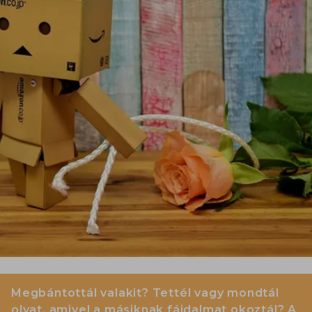
Megbántottál valakit? Tettél vagy mondtál
olyat, amivel a másiknak fájdalmat okoztál? A