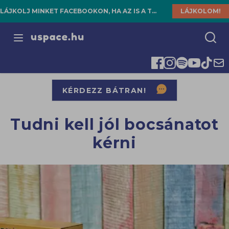
LÁJKOLJ MINKET FACEBOOKON, HA AZ IS A TE HELYED!
LÁJKOLOM!
Open menu
KÉRDEZZ BÁTRAN!
Tudni kell jól bocsánatot
kérni