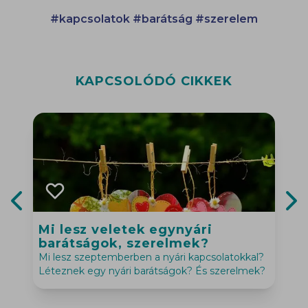
#kapcsolatok
#barátság
#szerelem
KAPCSOLÓDÓ CIKKEK
Previous slide
Nex
Mi lesz veletek egynyári
barátságok, szerelmek?
Mi lesz szeptemberben a nyári kapcsolatokkal?
A
Léteznek egy nyári barátságok? És szerelmek?