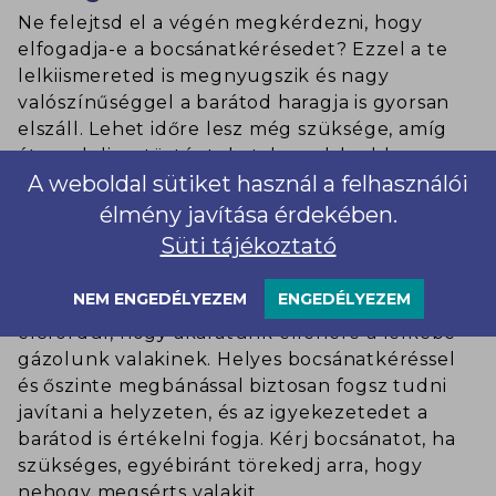
Ne felejtsd el a végén megkérdezni, hogy
elfogadja-e a bocsánatkérésedet? Ezzel a te
lelkiismereted is megnyugszik és nagy
valószínűséggel a barátod haragja is gyorsan
elszáll. Lehet időre lesz még szüksége, amíg
átgondolja a történteket, hagyd, hadd
A weboldal sütiket használ a felhasználói
gondolkodjon és lehet pár nap múlva már nem
is fogtok emlékezni a történtekre.
élmény javítása érdekében.
Süti tájékoztató
Mindannyian arra törekszünk, hogy ne
NEM ENGEDÉLYEZEM
ENGEDÉLYEZEM
bántsunk meg másokat, de sajnos olykor
előfordul, hogy akaratunk ellenére a lelkébe
gázolunk valakinek. Helyes bocsánatkéréssel
és őszinte megbánással biztosan fogsz tudni
javítani a helyzeten, és az igyekezetedet a
barátod is értékelni fogja. Kérj bocsánatot, ha
szükséges, egyébiránt törekedj arra, hogy
nehogy megsérts valakit.