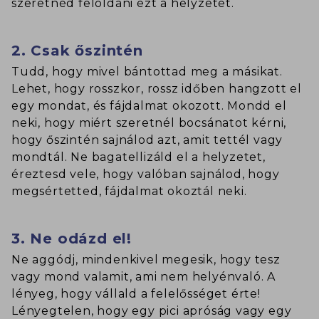
szeretnéd feloldani ezt a helyzetet.
2. Csak őszintén
Tudd, hogy mivel bántottad meg a másikat.
Lehet, hogy rosszkor, rossz időben hangzott el
egy mondat, és fájdalmat okozott. Mondd el
neki, hogy miért szeretnél bocsánatot kérni,
hogy őszintén sajnálod azt, amit tettél vagy
mondtál. Ne bagatellizáld el a helyzetet,
éreztesd vele, hogy valóban sajnálod, hogy
megsértetted, fájdalmat okoztál neki.
3. Ne odázd el!
Ne aggódj, mindenkivel megesik, hogy tesz
vagy mond valamit, ami nem helyénvaló. A
lényeg, hogy vállald a felelősséget érte!
Lényegtelen, hogy egy pici apróság vagy egy