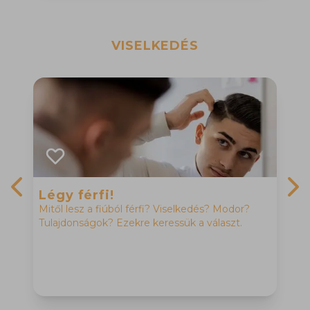
VISELKEDÉS
Légy férfi!
Mitől lesz a fiúból férfi? Viselkedés? Modor?
Previous slide
Nex
Tulajdonságok? Ezekre keressük a választ.
M
H
f
h