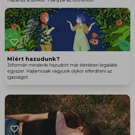
Hazahúz a szíved? Hiányzik az otthonod?
Miért hazudunk?
Jóformán mindenki hazudott már életében legalább
egyszer. Hajlamosak vagyunk olykor elferdíteni az
igazságot.