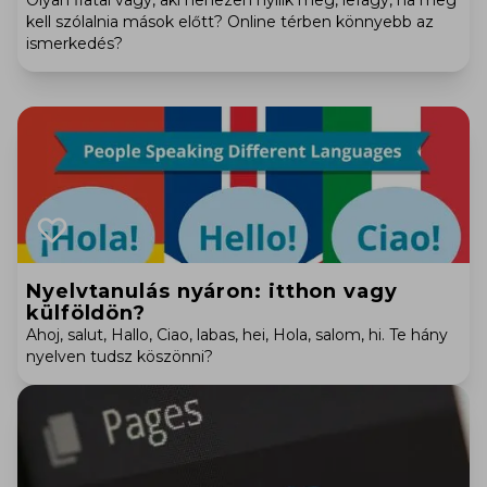
Olyan fiatal vagy, aki nehezen nyílik meg, lefagy, ha meg
kell szólalnia mások előtt? Online térben könnyebb az
ismerkedés?
Nyelvtanulás nyáron: itthon vagy
külföldön?
Ahoj, salut, Hallo, Ciao, labas, hei, Hola, salom, hi. Te hány
nyelven tudsz köszönni?