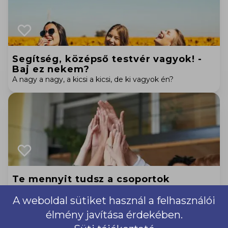
Segítség, középső testvér vagyok! -
Baj ez nekem?
A nagy a nagy, a kicsi a kicsi, de ki vagyok én?
Te mennyit tudsz a csoportok
működéséről?
A weboldal sütiket használ a felhasználói
Rád is hatással van az a csoport amihez tartozol?
élmény javítása érdekében.