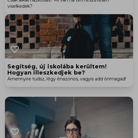
Csak alkalmazkodás? Mi van ha természetesen
viselkedek?
Segítség, új iskolába kerültem!
Hogyan illeszkedjek be?
Amennyire tudsz, légy énazonos, vagyis add önmagad!