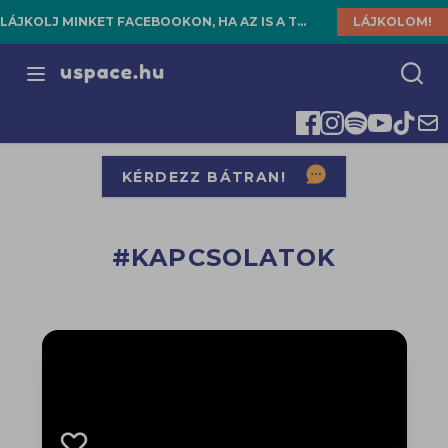
KÖVESS MINKET INSTAGRAMON MINÉL TÖBB TARTALOMÉRT!
KÖVETEM!
Open menu
KÉRDEZZ BÁTRAN!
#KAPCSOLATOK