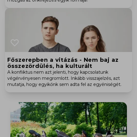
mozgás az önkifejezés egyik formája?
Főszerepben a vitázás - Nem baj az
összezördülés, ha kulturált
A konfliktus nem azt jelenti, hogy kapcsolatunk
végérvényesen megromlott. Inkább visszajelzés, azt
mutatja, hogy egyikőnk sem adta fel az egyéniségét.