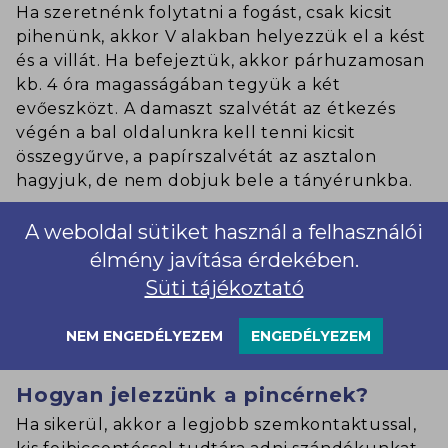
Ha szeretnénk folytatni a fogást, csak kicsit
pihenünk, akkor V alakban helyezzük el a kést
és a villát. Ha befejeztük, akkor párhuzamosan
kb. 4 óra magasságában tegyük a két
evőeszközt. A damaszt szalvétát az étkezés
végén a bal oldalunkra kell tenni kicsit
összegyűrve, a papírszalvétát az asztalon
hagyjuk, de nem dobjuk bele a tányérunkba.
A weboldal sütiket használ a felhasználói
Ha leesett egy evőeszköz, szabad
élmény javítása érdekében.
újat kérni a pincértől?
Süti tájékoztató
Igen, nem hogy szabad, kell is. És a pincér hajol
le a leesett evőeszközért.
NEM ENGEDÉLYEZEM
ENGEDÉLYEZEM
Hogyan jelezzünk a pincérnek?
Ha sikerül, akkor a legjobb szemkontaktussal,