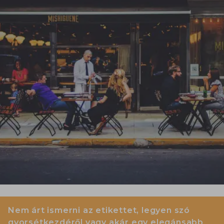
Nem árt ismerni az etikettet, legyen szó
gyorsétkezdéről vagy akár egy elegánsabb