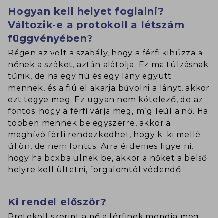
Hogyan kell helyet foglalni?
Változik-e a protokoll a létszám
függvényében?
Régen az volt a szabály, hogy a férfi kihúzza a
nőnek a széket, aztán alátolja. Ez ma túlzásnak
tűnik, de ha egy fiú és egy lány együtt
mennek, és a fiú el akarja bűvölni a lányt, akkor
ezt tegye meg. Ez ugyan nem kötelező, de az
fontos, hogy a férfi várja meg, míg leül a nő. Ha
többen mennek be egyszerre, akkor a
meghívó férfi rendezkedhet, hogy ki ki mellé
üljön, de nem fontos. Arra érdemes figyelni,
hogy ha boxba ülnek be, akkor a nőket a belső
helyre kell ültetni, forgalomtól védendő.
Ki rendel először?
Protokoll szerint a nő a férfinek mondja meg,