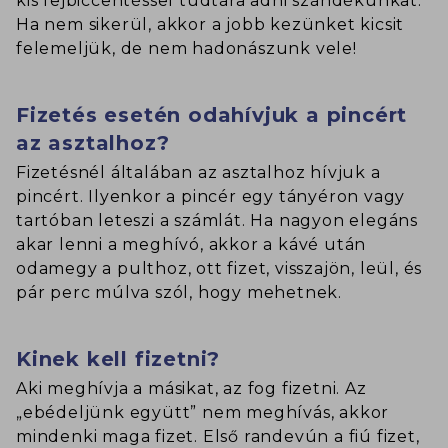
kis fejbiccentéssel tudtára adni szándékunkat.
Ha nem sikerül, akkor a jobb kezünket kicsit
felemeljük, de nem hadonászunk vele!
Fizetés esetén odahívjuk a pincért
az asztalhoz?
Fizetésnél általában az asztalhoz hívjuk a
pincért. Ilyenkor a pincér egy tányéron vagy
tartóban leteszi a számlát. Ha nagyon elegáns
akar lenni a meghívó, akkor a kávé után
odamegy a pulthoz, ott fizet, visszajön, leül, és
pár perc múlva szól, hogy mehetnek.
Kinek kell fizetni?
Aki meghívja a másikat, az fog fizetni. Az
„ebédeljünk együtt” nem meghívás, akkor
mindenki maga fizet. Első randevún a fiú fizet,