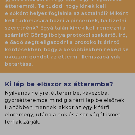
étteremről. Te tudod, hogy kinek kell
elsőként helyet foglalnia az asztalnál? Miként
kell tudomására hozni a pincérnek, ha fizetni
szeretnénk? Egyáltalán kinek kell rendezni a
számlát? Görög Ibolya protokollszakértő, író,
előadó segít eligazodni a protokollt érintő
kérdésekben, hogy a későbbiekben neked se
okozzon gondot az éttermi illemszabályok
betartása.
Ki lép be először az étterembe?
Nyilvános helyre, étterembe, kávézóba,
gyorsétterembe mindig a férfi lép be elsőnek.
Ha többen mennek, akkor az egyik férfi
előremegy, utána a nők és a sor végét ismét
férfiak zárják.