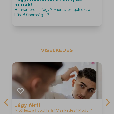
Previous slide
Nex
minek!
Honnan ered a fagyi? Miért szeretjük ezt a
Ö
hűsítő finomságot?
k
VISELKEDÉS
Légy férfi!
Mitől lesz a fiúból férfi? Viselkedés? Modor?
Previous slide
Nex