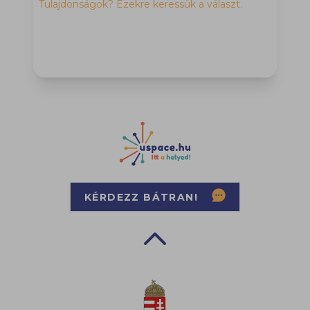
Tulajdonságok? Ezekre keressük a választ.
M
H
f
h
KÉRDEZZ BÁTRAN!