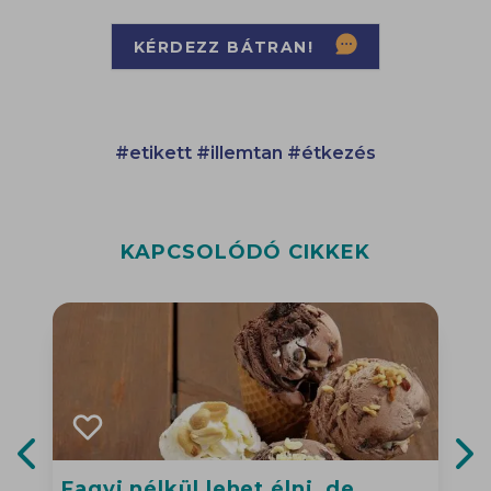
KÉRDEZZ BÁTRAN!
#etikett
#illemtan
#étkezés
KAPCSOLÓDÓ CIKKEK
Fagyi nélkül lehet élni, de