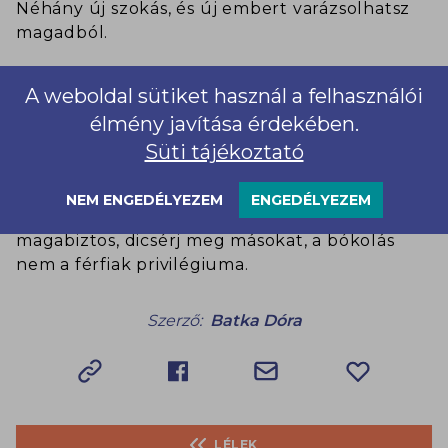
Néhány új szokás, és új embert varázsolhatsz
magadból.
A weboldal sütiket használ a felhasználói
Zavarba jössz attól, ha valaki méltatni kezd? Ne
érezd kellemetlenül magad, csak nyugtázd,
élmény javítása érdekében.
hogy igaza van. Nem olyan egyszerű ám
Süti tájékoztató
teljesen természetesen reagálni a – nem várt –
dicséretekre, de mint ahogy egy sportban,
NEM ENGEDÉLYEZEM
ENGEDÉLYEZEM
ezen is a téren is éppúgy lehet fejlődni. Légy
magabiztos, dicsérj meg másokat, a bókolás
nem a férfiak privilégiuma.
Szerző:
Batka Dóra
LÉLEK