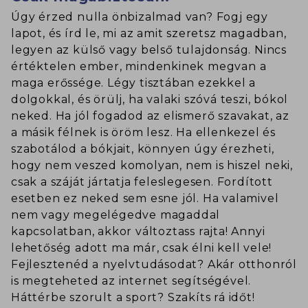
Úgy érzed nulla önbizalmad van? Fogj egy
lapot, és írd le, mi az amit szeretsz magadban,
legyen az külső vagy belső tulajdonság. Nincs
értéktelen ember, mindenkinek megvan a
maga erőssége. Légy tisztában ezekkel a
dolgokkal, és örülj, ha valaki szóvá teszi, bókol
neked. Ha jól fogadod az elismerő szavakat, az
a másik félnek is öröm lesz. Ha ellenkezel és
szabotálod a bókjait, könnyen úgy érezheti,
hogy nem veszed komolyan, nem is hiszel neki,
csak a száját jártatja feleslegesen. Fordított
esetben ez neked sem esne jól. Ha valamivel
nem vagy megelégedve magaddal
kapcsolatban, akkor változtass rajta! Annyi
lehetőség adott ma már, csak élni kell vele!
Fejlesztenéd a nyelvtudásodat? Akár otthonról
is megteheted az internet segítségével.
Háttérbe szorult a sport? Szakíts rá időt!