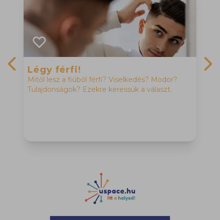
Légy férfi!
Mitől lesz a fiúból férfi? Viselkedés? Modor?
Previous slide
Nex
Tulajdonságok? Ezekre keressük a választ.
M
H
f
h