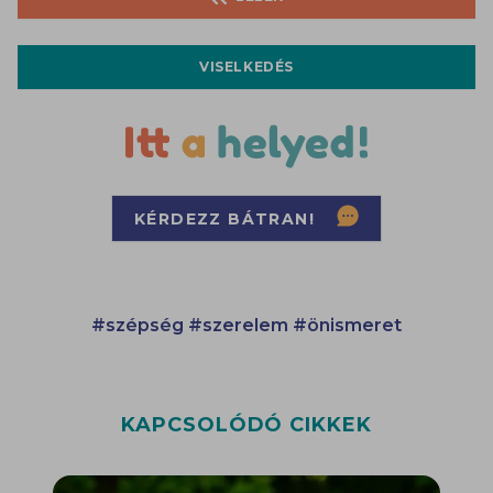
VISELKEDÉS
KÉRDEZZ BÁTRAN!
#szépség
#szerelem
#önismeret
KAPCSOLÓDÓ CIKKEK