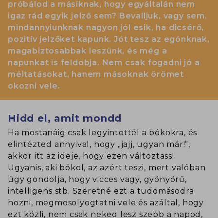
próbálod a másiknak, hogy egyáltalán nem
igaz rád egyik jelző sem? Bevalljuk, vagy sem,
mindannyiunknak nagyon jól esik, ha dicsérő,
pozitív jelzőket kapunk. Jót tesz az egónknak,
magabiztosabbak leszünk, és még a
napunkat is feldobja. Nem csak fogadni jó a
méltatásokat, hanem másoknak örömet
okozni vele.
Hidd el, amit mondd
Ha mostanáig csak legyintettél a bókokra, és
elintézted annyival, hogy „jajj, ugyan már!”,
akkor itt az ideje, hogy ezen változtass!
Ugyanis, aki bókol, az azért teszi, mert valóban
úgy gondolja, hogy vicces vagy, gyönyörű,
intelligens stb. Szeretné ezt a tudomásodra
hozni, megmosolyogtatni vele és azáltal, hogy
ezt közli, nem csak neked lesz szebb a napod,