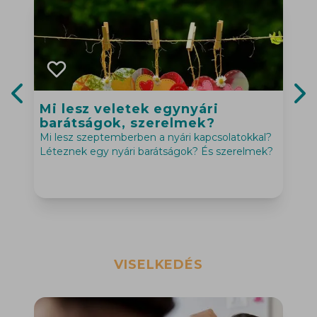
Mi lesz veletek egynyári
Previous slide
Nex
barátságok, szerelmek?
Mi lesz szeptemberben a nyári kapcsolatokkal?
Léteznek egy nyári barátságok? És szerelmek?
A
l
g
VISELKEDÉS