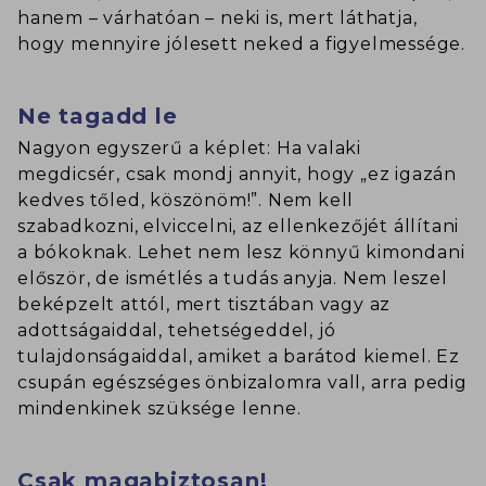
hanem – várhatóan – neki is, mert láthatja,
hogy mennyire jólesett neked a figyelmessége.
Ne tagadd le
Nagyon egyszerű a képlet: Ha valaki
megdicsér, csak mondj annyit, hogy „ez igazán
kedves tőled, köszönöm!”. Nem kell
szabadkozni, elviccelni, az ellenkezőjét állítani
a bókoknak. Lehet nem lesz könnyű kimondani
először, de ismétlés a tudás anyja. Nem leszel
beképzelt attól, mert tisztában vagy az
adottságaiddal, tehetségeddel, jó
tulajdonságaiddal, amiket a barátod kiemel. Ez
csupán egészséges önbizalomra vall, arra pedig
mindenkinek szüksége lenne.
Csak magabiztosan!