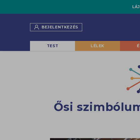
LÁJ
BEJELENTKEZÉS
TEST
LÉLEK
É
Ősi szimbólum