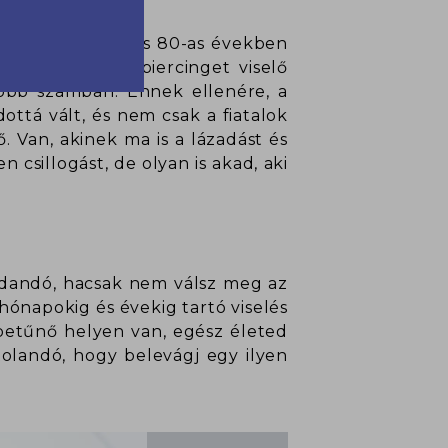
és, bár a 70-es és 80-as években
tekint így a piercinget viselő
obb számban. Ennek ellenére, a
ottá vált, és nem csak a fiatalok
. Van, akinek ma is a lázadást és
csillogást, de olyan is akad, aki
radandó, hacsak nem válsz meg az
hónapokig és évekig tartó viselés
betűnő helyen van, egész életed
tolandó, hogy belevágj egy ilyen