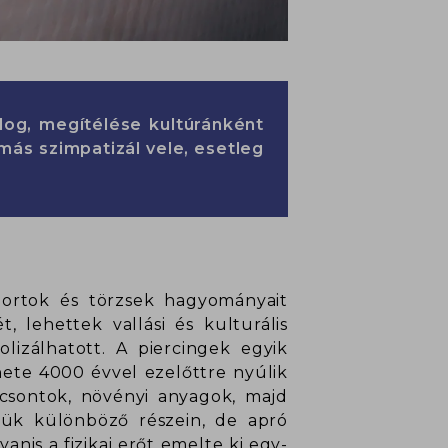
og, megítélése kultúránként
 más szimpatizál vele, esetleg
portok és törzsek hagyományait
, lehettek vallási és kulturális
lizálhatott. A piercingek egyik
énete 4000 évvel ezelőttre nyúlik
 csontok, növényi anyagok, majd
tük különböző részein, de apró
anis a fizikai erőt emelte ki egy-