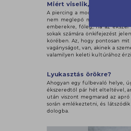
Miért viselik, és mit közv
A piercing a modern időkben ink
nem meglepő módon a lázadást 
emberekre, főleg, ha az éksze
sokak számára önkifejezést jelen
körében. Az, hogy pontosan mit k
vagányságot, van, akinek a szemé
valamilyen keleti kultúrához érz
Lyukasztás örökre?
Ahogyan egy fülbevaló helye, úg
ékszeredtől pár hét elteltével, 
után viszont megmarad az apró 
során emlékeztetni, és látszódi
dologba.