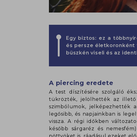
Egy biztos: ez a többny
és persze életkoronként vá
büszkén viseli és az ident
A piercing eredete
A test díszítésére szolgáló é
tükrözték, jelölhették az illet
szimbólumok, jelképezhették a 
legősibb, és napjainkban is lege
vissza. A régi időkben változa
később sárgaréz és nemesfém),
pöttyöket is, ráadásul ezeket elő