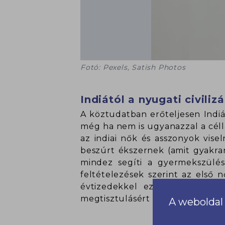
Fotó: Pexels, Satish Photos
Indiától a nyugati civiliz
A köztudatban erőteljesen Indiá
még ha nem is ugyanazzal a célla
az indiai nők és asszonyok vis
beszúrt ékszernek (amit gyakran 
mindez segíti a gyermekszülést
feltételezések szerint az első n
évtizedekkel ezután, a 60-as
megtisztulásért látogattak el Ind
A weboldal 