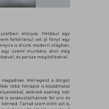
lyzetben előnyös. Például egy
nem feltétlenül vet jó fényt egy
nnyire is élünk modern világban,
eg egy üzemi munkára, ahol még
lésével, és persze megítélésével.
t magadnak. Mérlegeld a dolgot
 Akár több hónapot is kiszabhatsz
j olyanokkal, akiknek esetleg már
ők is sorakoztathatnak fel pro és
érned. Tartsd szem előtt azt is,