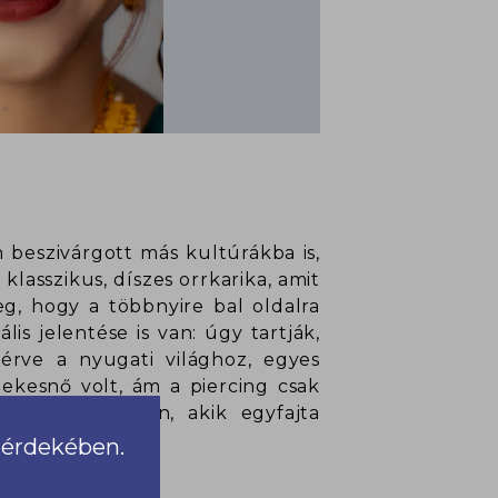
 beszivárgott más kultúrákba is,
lasszikus, díszes orrkarika, amit
g, hogy a többnyire bal oldalra
is jelentése is van: úgy tartják,
térve a nyugati világhoz, egyes
énekesnő volt, ám a piercing csak
k köszönhetően, akik egyfajta
viselést.
a érdekében.