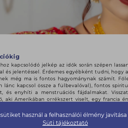
ációkig
hoz kapcsolódó jelkép az idők során szépen lassan
l és jelentéssel. Érdemes egyébként tudni, hogy a k
elnek még ma is fontos hagyománynak számít. Főle
lánc kapcsol össze a fülbevalóval), fontos spirituál
, és enyhíti a menstruációs fájdalmakat. Vissza
ő, aki Amerikában orrékszert viselt, egy francia 
 években terjed el szélesebb körben a hippikne
iába, és jelképként vitték haza magukkal a piercing
sütiket használ a felhasználói élmény javítás
Süti tájékoztató