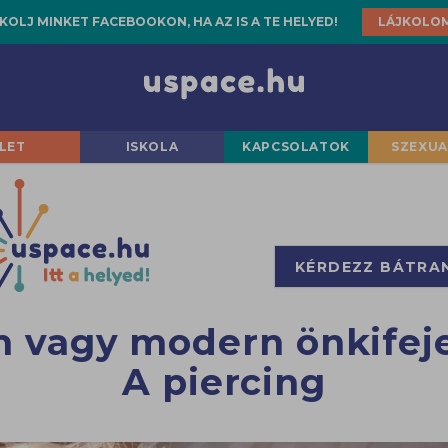
KOLJ MINKET FACEBOOKON, HA AZ IS A TE HELYED!
LÁJKOLO
LET
ISKOLA
KAPCSOLATOK
SZEXUA
KÉRDEZZ BÁTRA
 vagy modern önkifeje
A piercing