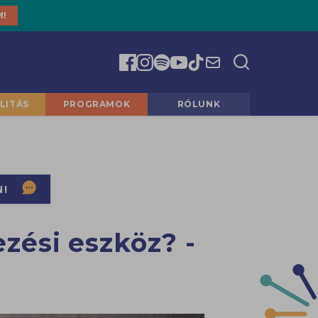
M!
LITÁS
PROGRAMOK
RÓLUNK
N!
zési eszköz? -