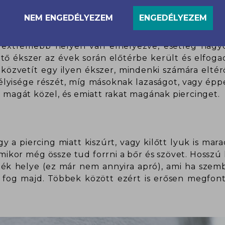
etít?
NEM ENGEDÉLYEZEM
ENGEDÉLYEZEM
ább divat, mint vallási vagy spirituális meggyőződ
jelképezte. A közvélemény persze ma is gyakran 
r extrémebb helyen van elhelyezve, esetleg nagy
tő ékszer az évek során előtérbe került és elfogad
özvetít egy ilyen ékszer, mindenki számára eltérő
lyisége részét, míg másoknak lazaságot, vagy éppen 
i magát közel, és emiatt rakat magának piercinget.
y a piercing miatt kiszúrt, vagy kilőtt lyuk is ma
amikor még össze tud forrni a bőr és szövet. Hosszú 
ék helye (ez már nem annyira apró), ami ha szem
k fog majd. Többek között ezért is erősen megfon