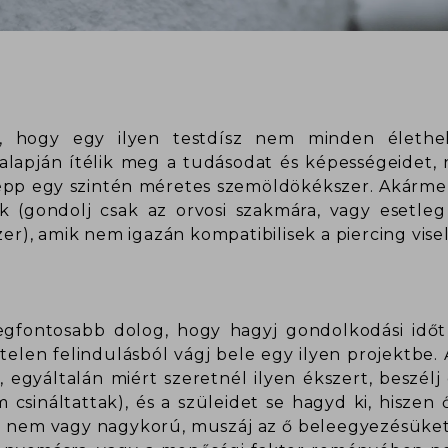
d, hogy egy ilyen testdísz nem minden élethe
 alapján ítélik meg a tudásodat és képességeidet, 
 épp egy szintén méretes szemöldökékszer. Akárme
 (gondolj csak az orvosi szakmára, vagy esetl
zer), amik nem igazán kompatibilisek a piercing vise
legfontosabb dolog, hogy hagyj gondolkodási idő
elen felindulásból vágj bele egy ilyen projektbe.
, egyáltalán miért szeretnél ilyen ékszert, beszél
csináltattak), és a szüleidet se hagyd ki, hiszen 
g nem vagy nagykorú, muszáj az ő beleegyezésüket k