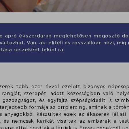
ire apró ékszerdarab meglehetősen megosztó dol
ltozhat. Van, aki elítéli és rosszallóan nézi, míg
itása részeként tekint rá.
kszerek több ezer évvel ezelőtt bizonyos népcso
ő rangját, szerepét, adott közösségben való helyét
gazdagságot, és egyfajta szépségideált is szimbo
lterjedtebb formája az orrpiercing, aminek a tört
tos anyagokból készültek ezek az ékszerek (állati
 és nemcsak karikát viseltek az emberek a tes
szeretettel hordták a férfiak is. Egyes népeknél ugy