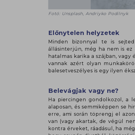
Fotó: Unsplash, Andriyko Podilnyk
Előnytelen helyzetek
Minden bizonnyal te is sejte
állásinterjún, még ha nem is ez
hatalmas karika a szájban, vagy
vannak azért olyan munkakörök
balesetveszélyes is egy ilyen éks
Belevágjak vagy ne?
Ha piercingen gondolkozol, a 
alaposan, és semmiképpen se hirt
erre, ami során töprengj el azon
van (vagy akartak, de végül nem 
kontra érveket, ráadásul, ha mé