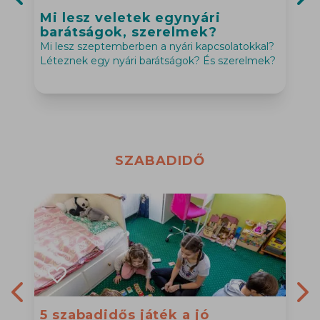
Mi lesz veletek egynyári
Previous slide
Nex
barátságok, szerelmek?
Mi lesz szeptemberben a nyári kapcsolatokkal?
A
Léteznek egy nyári barátságok? És szerelmek?
SZABADIDŐ
5 szabadidős játék a jó
Previous slide
Nex