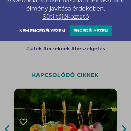
A weboldal sütiket használ a felhasználói
élmény javítása érdekében.
Süti tájékoztató
KÉRDEZZ BÁTRAN!
NEM ENGEDÉLYEZEM
ENGEDÉLYEZEM
#játék
#érzelmek
#beszélgetés
KAPCSOLÓDÓ CIKKEK