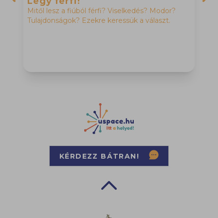
Légy férfi!
Mitől lesz a fiúból férfi? Viselkedés? Modor?
Previous slide
Nex
Tulajdonságok? Ezekre keressük a választ.
M
H
f
h
KÉRDEZZ BÁTRAN!