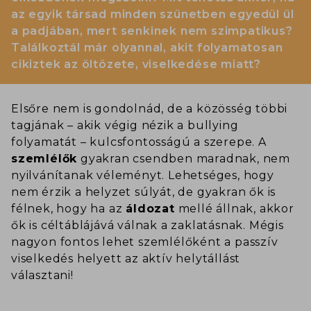
az egyik társad minden szünetben egyedül ül
a padjában, mert senkinek nem szimpatikus?
Találkoztál már olyannal, akit folyamatosan
cikiztek az öltözete, viselkedése miatt?
Elsőre nem is gondolnád, de a közösség többi
tagjának – akik végig nézik a bullying
folyamatát – kulcsfontosságú a szerepe. A
szemlélők
gyakran csendben maradnak, nem
nyilvánítanak véleményt. Lehetséges, hogy
nem érzik a helyzet súlyát, de gyakran ők is
félnek, hogy ha az
áldozat
mellé állnak, akkor
ők is céltáblájává válnak a zaklatásnak. Mégis
nagyon fontos lehet szemlélőként a passzív
viselkedés helyett az aktív helytállást
választani!