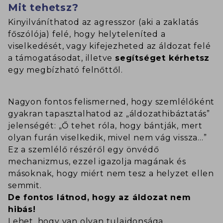
Mit tehetsz?
Kinyilváníthatod az agresszor (aki a zaklatás
főszólója) felé, hogy helyteleníted a
viselkedését, vagy kifejezheted az áldozat felé
a támogatásodat, illetve
segítséget kérhetsz
egy megbízható felnőttől.
Nagyon fontos felismerned, hogy szemlélőként
gyakran tapasztalhatod az „áldozathibáztatás”
jelenségét: „Ő tehet róla, hogy bántják, mert
olyan furán viselkedik, mivel nem vág vissza…”
Ez a szemlélő részéről egy önvédő
mechanizmus, ezzel igazolja magának és
másoknak, hogy miért nem tesz a helyzet ellen
semmit.
De fontos látnod, hogy az áldozat nem
hibás!
Lehet, hogy van olyan tulajdonsága,