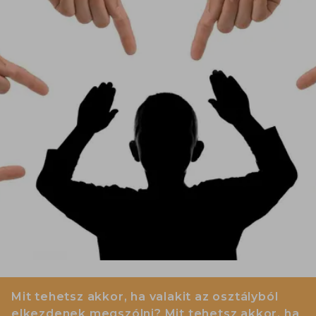
Mit tehetsz akkor, ha valakit az osztályból
elkezdenek megszólni? Mit tehetsz akkor, ha