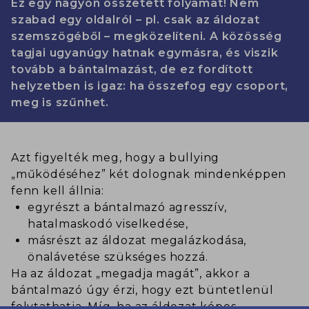
Ez egy nagyon összetett folyamat! Nem
szabad egy oldalról – pl. csak az áldozat
szemszögéből – megközelíteni. A közösség
tagjai ugyanúgy hatnak egymásra, és viszik
tovább a bántalmazást, de ez fordított
helyzetben is igaz: ha összefog egy csoport,
meg is szűnhet.
Azt figyelték meg, hogy a bullying
„működéséhez” két dolognak mindenképpen
fenn kell állnia:
egyrészt a bántalmazó agresszív,
hatalmaskodó viselkedése,
másrészt az áldozat megalázkodása,
önalávetése szükséges hozzá.
Ha az áldozat „megadja magát”, akkor a
bántalmazó úgy érzi, hogy ezt büntetlenül
folytathatja. Míg, ha az áldozat képes