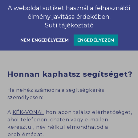
magabiztosan, önmagát megvédve reagálni,
A weboldal sütiket használ a felhasználói
akkor a bántalmazó úgy érzi, hogy nem tud
élmény javítása érdekében.
uralkodni a másik felett. Az áldozatnak viszont
Süti tájékoztató
gyakran nincs annyi ÉN-ereje, hogy egyedül
kikeveredjen ebből a helyzetből. Ezért
nagyon
NEM ENGEDÉLYEZEM
ENGEDÉLYEZEM
fontos a kívülállók támogatása!
Honnan kaphatsz segítséget?
Ha nehéz számodra a segítségkérés
személyesen:
A
KÉK-VONAL
honlapon találsz elérhetőséget,
ahol telefonon, chaten vagy e-mailen
keresztül, név nélkül elmondhatod a
problémádat.