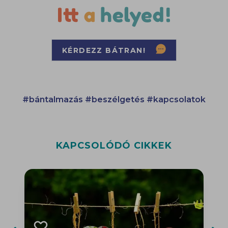
KÉRDEZZ BÁTRAN!
#bántalmazás
#beszélgetés
#kapcsolatok
KAPCSOLÓDÓ CIKKEK