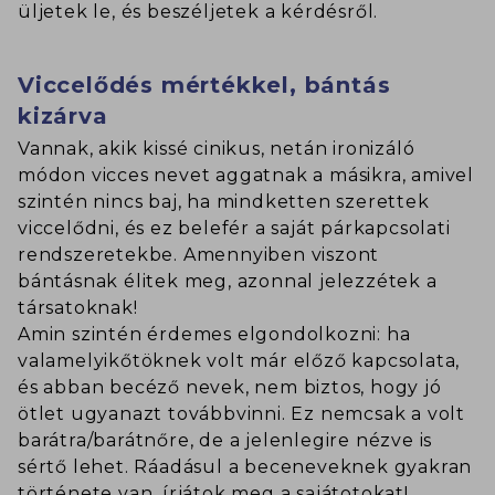
üljetek le, és beszéljetek a kérdésről.
Viccelődés mértékkel, bántás
kizárva
Vannak, akik kissé cinikus, netán ironizáló
módon vicces nevet aggatnak a másikra, amivel
szintén nincs baj, ha mindketten szerettek
viccelődni, és ez belefér a saját párkapcsolati
rendszeretekbe. Amennyiben viszont
bántásnak élitek meg, azonnal jelezzétek a
társatoknak!
Amin szintén érdemes elgondolkozni: ha
valamelyikőtöknek volt már előző kapcsolata,
és abban becéző nevek, nem biztos, hogy jó
ötlet ugyanazt továbbvinni. Ez nemcsak a volt
barátra/barátnőre, de a jelenlegire nézve is
sértő lehet. Ráadásul a beceneveknek gyakran
története van, írjátok meg a sajátotokat!