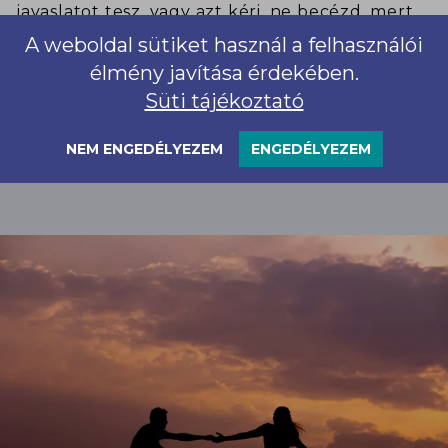
javaslatot tesz, vagy azt kéri, ne becézd, mert
ez őt idegesíti. Mindegyik kérés szíve-joga, és
A weboldal sütiket használ a felhasználói
ugyanúgy te is javasolhatod, hogyan szólítson,
élmény javítása érdekében.
illetve hogyan ne.
Süti tájékoztató
NEM ENGEDÉLYEZEM
ENGEDÉLYEZEM