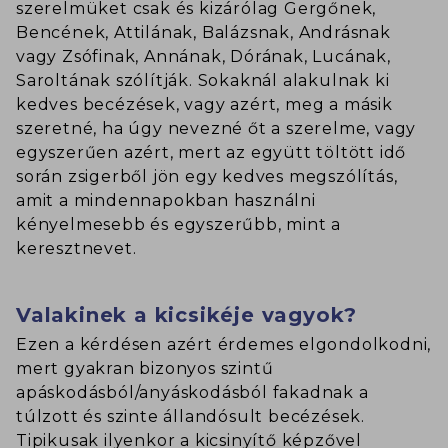
szerelmüket csak és kizárólag Gergőnek,
Bencének, Attilának, Balázsnak, Andrásnak
vagy Zsófinak, Annának, Dórának, Lucának,
Saroltának szólítják. Sokaknál alakulnak ki
kedves becézések, vagy azért, meg a másik
szeretné, ha úgy nevezné őt a szerelme, vagy
egyszerűen azért, mert az együtt töltött idő
során zsigerből jön egy kedves megszólítás,
amit a mindennapokban használni
kényelmesebb és egyszerűbb, mint a
keresztnevet.
Valakinek a kicsikéje vagyok?
Ezen a kérdésen azért érdemes elgondolkodni,
mert gyakran bizonyos szintű
apáskodásból/anyáskodásból fakadnak a
túlzott és szinte állandósult becézések.
Tipikusak ilyenkor a kicsinyítő képzővel