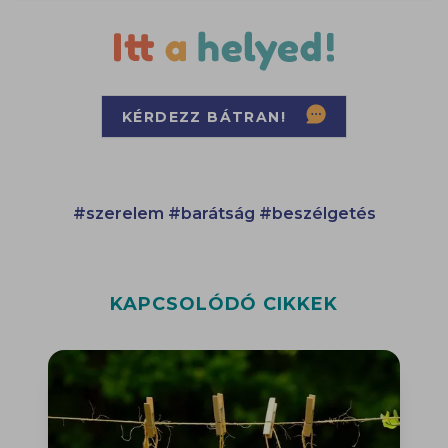
KÉRDEZZ BÁTRAN!
#szerelem
#barátság
#beszélgetés
KAPCSOLÓDÓ CIKKEK