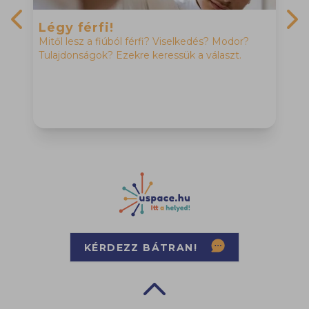
Légy férfi!
Mitől lesz a fiúból férfi? Viselkedés? Modor?
Previous slide
Nex
Tulajdonságok? Ezekre keressük a választ.
M
H
f
h
KÉRDEZZ BÁTRAN!