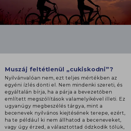
Muszáj feltétlenül „cukiskodni”?
Nyilvánvalóan nem, ezt teljes mértékben az
egyéni ízlés dönti el. Nem mindenki szereti, és
egyáltalán bírja, ha a párja a bevezetőben
említett megszólítások valamelyikével illeti. Ez
ugyanúgy megbeszélés tárgya, mint a
becenevek nyilvános kiejtésének terepe, ezért,
ha te például ki nem állhatod a beceneveket,
vagy úgy érzed, a választottad ódzkodik tőlük,