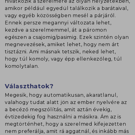
hivatkozik a szerelmére az olyan helyzetekben,
amikor például egyedül találkozik a barátaival,
vagy egyéb közösségben mesél a párjáról.
Ennek persze megannyi változata lehet,
kezdve a szerelmemmel, át a páromon
egészen a csajomig/pasimig. Ezek szintén olyan
megnevezések, amiket lehet, hogy nem árt
tisztázni. Ami másnak tetszik, neked lehet,
hogy túl komoly, vagy épp ellenkezőleg, túl
komolytalan.
Választhatok?
Megesik, hogy automatikusan, akaratlanul,
valahogy tudat alatt jön az ember nyelvére az
a becéző megszólítás, amit aztán évekig,
évtizedekig fog használni a másikra. Ám az is
megtörténhet, hogy a szerelmed kifejezetten
nem preferálja, amit rá aggatnál, és inkább más