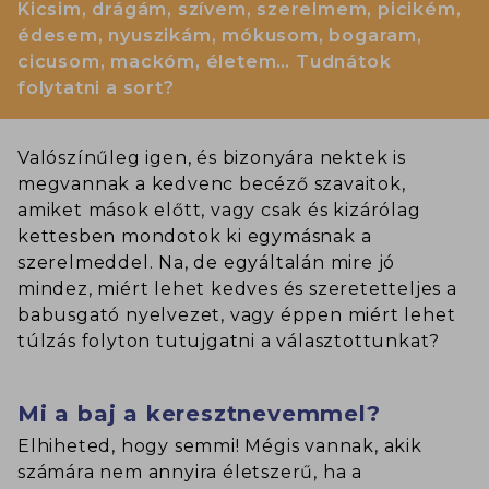
Kicsim, drágám, szívem, szerelmem, picikém,
édesem, nyuszikám, mókusom, bogaram,
cicusom, mackóm, életem… Tudnátok
folytatni a sort?
Valószínűleg igen, és bizonyára nektek is
megvannak a kedvenc becéző szavaitok,
amiket mások előtt, vagy csak és kizárólag
kettesben mondotok ki egymásnak a
szerelmeddel. Na, de egyáltalán mire jó
mindez, miért lehet kedves és szeretetteljes a
babusgató nyelvezet, vagy éppen miért lehet
túlzás folyton tutujgatni a választottunkat?
Mi a baj a keresztnevemmel?
Elhiheted, hogy semmi! Mégis vannak, akik
számára nem annyira életszerű, ha a