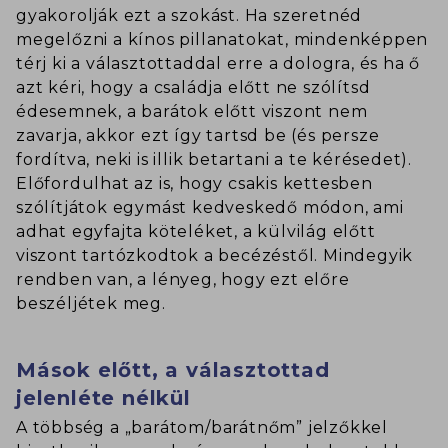
gyakorolják ezt a szokást. Ha szeretnéd
megelőzni a kínos pillanatokat, mindenképpen
térj ki a választottaddal erre a dologra, és ha ő
azt kéri, hogy a családja előtt ne szólítsd
édesemnek, a barátok előtt viszont nem
zavarja, akkor ezt így tartsd be (és persze
fordítva, neki is illik betartani a te kérésedet).
Előfordulhat az is, hogy csakis kettesben
szólítjátok egymást kedveskedő módon, ami
adhat egyfajta köteléket, a külvilág előtt
viszont tartózkodtok a becézéstől. Mindegyik
rendben van, a lényeg, hogy ezt előre
beszéljétek meg.
Mások előtt, a választottad
jelenléte nélkül
A többség a „barátom/barátnőm” jelzőkkel