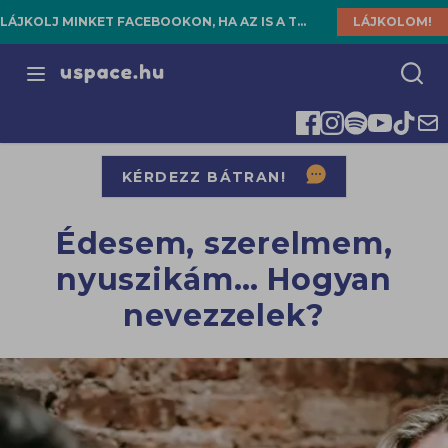
LÁJKOLJ MINKET FACEBOOKON, HA AZ IS A TE HELYED!
LÁJKOLOM!
Open menu
KÉRDEZZ BÁTRAN!
Édesem, szerelmem,
nyuszikám… Hogyan
nevezzelek?