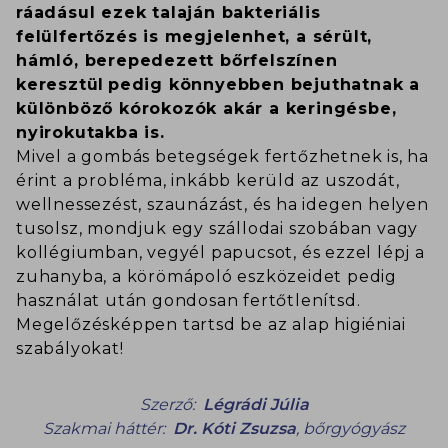
ráadásul ezek talaján bakteriális
felülfertőzés is megjelenhet, a sérült,
hámló, berepedezett bőrfelszínen
keresztül pedig könnyebben bejuthatnak a
különböző kórokozók akár a keringésbe,
nyirokutakba is.
Mivel a gombás betegségek fertőzhetnek is, ha
érint a probléma, inkább kerüld az uszodát,
wellnessezést, szaunázást, és ha idegen helyen
tusolsz, mondjuk egy szállodai szobában vagy
kollégiumban, vegyél papucsot, és ezzel lépj a
zuhanyba, a körömápoló eszközeidet pedig
használat után gondosan fertőtlenítsd.
Megelőzésképpen tartsd be az alap higiéniai
szabályokat!
Szerző:
Légrádi Júlia
Szakmai háttér:
Dr. Kóti Zsuzsa
,
bőrgyógyász