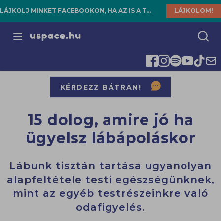
LÁJKOLJ MINKET FACEBOOKON, HA AZ IS A TE HELYED!
LÁJKOLOM!
Open menu
KÉRDEZZ BÁTRAN!
15 dolog, amire jó ha
ügyelsz lábápoláskor
Lábunk tisztán tartása ugyanolyan
alapfeltétele testi egészségünknek,
mint az egyéb testrészeinkre való
odafigyelés.