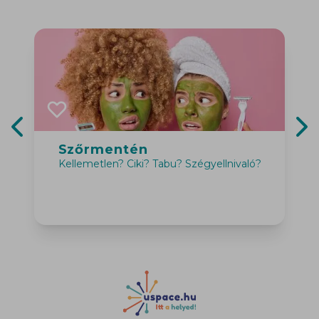
Szőrmentén
Previous slide
Nex
Kellemetlen? Ciki? Tabu? Szégyellnivaló?
F
s