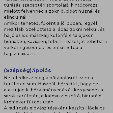
túrázás, szabadtéri sportolás), hintőporozz
mielőtt felvennéd a zoknid, cipőt húznál és
elindulnál.
Amikor teheted, főként a jó időben, legyél
mezítláb! Szellőztesd a lábad zokni nélkül, és
ha jó az idő mászkálj különféle talajokon:
homokon, kavicson, fűben – ezzel jót tehetsz a
vérkeringésednek, és erősítheted a
talpizmaidat is.
(Szépség)ápolás
Ne feledkezz meg a bőrápolásról ezen a
területen sem! Használj bőrradírt, hogy ne
alakuljon ki bőrkeményedés és kérgesedés a
sarok területén, alkalmazz puhító, hidratáló
krémeket fürdés után.
A radírozás előkészítéseként készíts illóolajos