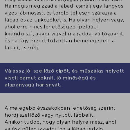
Ha mégis megizzad a lábad, csinálj egy langyos
vizes lábmosást, és töröld teljesen szárazra a
lábad és az ujjközöket is. Ha olyan helyen vagy,
ahol erre nincs lehetőséged (például
kirándulsz), akkor vigyél magaddal váltózoknit,
és ha úgy érzed, túlzottan bemelegedett a
lábad, cserélj.
Válassz jól szellőző cipőt, és műszálas helyett
viselj pamut zoknit, jó minőségű és
alapanyagú harisnyát.
A melegebb évszakokban lehetőség szerint
hordj szellőző vagy nyitott lábbelit.
Amikor tudod, hogy olyan helyre mész, ahol
valószínűleg izzadni fog a lábad (edzés,