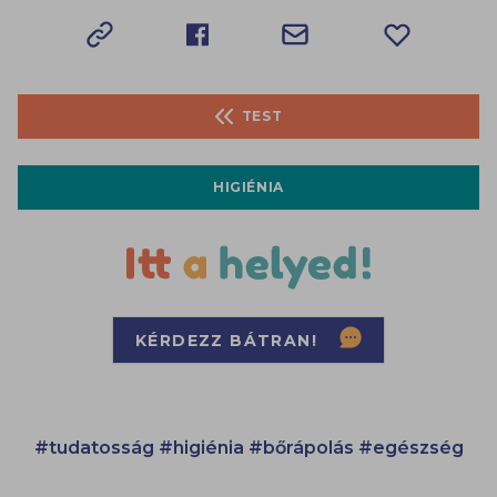
TEST
HIGIÉNIA
KÉRDEZZ BÁTRAN!
#tudatosság
#higiénia
#bőrápolás
#egészség