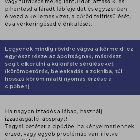
vagy fürdősós meleg lábfürdőt, áztasd ki és
pihentesd a fáradt lábfejeidet és egyszerűen
élvezd a kellemes vizet, a bőröd felfrissülését,
és a vérkeringésed élénkülését.
Legyenek mindig rövidre vágva a körmeid, ez
egyrészt része az ápoltságnak, másrészt
segít elkerülni a különféle sérüléseket
(körömbetörés, beleakadás a zokniba, túl
hosszú köröm miatti nyomás érzése a
cipőben).
Ha nagyon izzadós a lábad, használj
izzadásgátló lábsprayt!
Tegyél betétet a cipődbe, ha kényelmetlennek
érzed, vagy egyéb problémád van, illetve