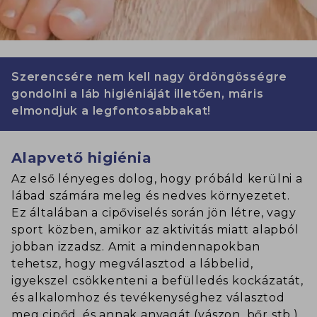
Szerencsére nem kell nagy ördöngösségre
gondolni a láb higiéniáját illetően, máris
elmondjuk a legfontosabbakat!
Alapvető higiénia
Az első lényeges dolog, hogy próbáld kerülni a
lábad számára meleg és nedves környezetet.
Ez általában a cipőviselés során jön létre, vagy
sport közben, amikor az aktivitás miatt alapból
jobban izzadsz. Amit a mindennapokban
tehetsz, hogy megválasztod a lábbelid,
igyekszel csökkenteni a befülledés kockázatát,
és alkalomhoz és tevékenységhez választod
meg cipőd, és annak anyagát (vászon, bőr stb.).