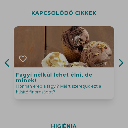
KAPCSOLÓDÓ CIKKEK
Previous slide
Nex
Fagyi nélkül lehet élni, de
minek!
N
Honnan ered a fagyi? Miért szeretjük ezt a
m
hűsítő finomságot?
l
HIGIÉNIA