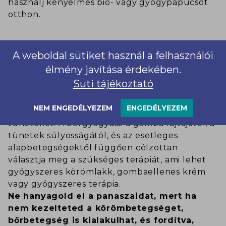
használj kényelmes bio- vagy gyógypapucsot
otthon.
Az a fránya gomba
A weboldal sütiket használ a felhasználói
A panaszaiddal (égő, viszkető érzés,
élmény javítása érdekében.
repedezett, pikkelyes, hámló bőr, kipirosodás,
Süti tájékoztató
elszíneződött köröm) minden esetben fordulj
bőrgyógyászhoz, aki kideríti, hogy a sokféle
NEM ENGEDÉLYEZEM
ENGEDÉLYEZEM
gomba közül, melyik okozza a kellemetlen
tüneteket. A bőrgyógyász a gomba fajtájától, a
tünetek súlyosságától, és az esetleges
alapbetegségektől függően célzottan
választja meg a szükséges terápiát, ami lehet
gyógyszeres körömlakk, gombaellenes krém
vagy gyógyszeres terápia.
Ne hanyagold el a panaszaidat, mert ha
nem kezelteted a körömbetegséget,
bőrbetegség is kialakulhat, és fordítva,