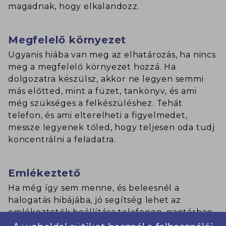
magadnak, hogy elkalandozz.
Megfelelő környezet
Ugyanis hiába van meg az elhatározás, ha nincs
meg a megfelelő környezet hozzá. Ha
dolgozatra készülsz, akkor ne legyen semmi
más előtted, mint a füzet, tankönyv, és ami
még szükséges a felkészüléshez. Tehát
telefon, és ami elterelheti a figyelmedet,
messze legyenek tőled, hogy teljesen oda tudj
koncentrálni a feladatra.
Emlékeztető
Ha még így sem menne, és beleesnél a
halogatás hibájába, jó segítség lehet az
emlékeztetők beállítása telefonon, naptárban,
vagy a környezetedben használt helyeken