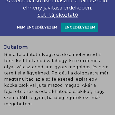
A weboldal sütiket használ a felhasználói
post-itekkel. Nézd meg, hogy mikorra kell
élmény javítása érdekében.
elkészítened a feladatod, és ahhoz mérten
Süti tájékoztató
állíts emlékeztetőt, hogy milyen az
időbeosztásod. (Ma 16:00-kor elkezdek tanulni!
NEM ENGEDÉLYEZEM
ENGEDÉLYEZEM
stb.)
Jutalom
Bár a feladatot elvégzed, de a motivációd is
fenn kell tartanod valahogy. Erre érdemes
olyat választanod, ami gyors megoldás, és nem
tereli el a figyelmed. Például a dolgozatra már
megtanultad az első fejezeted, ezért egy
kocka csokival jutalmazod magad. Akár a
fejezetekhez is odarakhatod a csokikat, hogy
szem előtt legyen, ha idáig eljutok ezt már
megehetem.