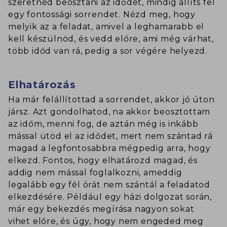
szeretnéd beosztani az idődet, mindig állíts fel
egy fontossági sorrendet. Nézd meg, hogy
melyik az a feladat, amivel a leghamarabb el
kell készülnöd, és vedd előre, ami még várhat,
több időd van rá, pedig a sor végére helyezd.
Elhatározás
Ha már felállítottad a sorrendet, akkor jó úton
jársz. Azt gondolhatod, na akkor beosztottam
az időm, menni fog, de aztán még is inkább
mással ütöd el az idődet, mert nem szántad rá
magad a legfontosabbra mégpedig arra, hogy
elkezd. Fontos, hogy elhatározd magad, és
addig nem mással foglalkozni, ameddig
legalább egy fél órát nem szántál a feladatod
elkezdésére. Például egy házi dolgozat során,
már egy bekezdés megírása nagyon sokat
vihet előre, és úgy, hogy nem engeded meg