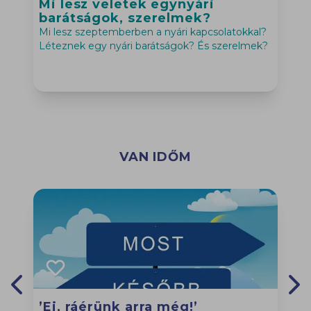
Mi lesz veletek egynyári
Previous slide
Nex
barátságok, szerelmek?
Mi lesz szeptemberben a nyári kapcsolatokkal?
H
Léteznek egy nyári barátságok? És szerelmek?
h
VAN IDŐM
’Ej, ráérünk arra még!’
Previous slide
Nex