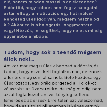
elő, hanem minden mással is az életedben?
Eldöntöd, hogy többet nem fogsz halogatni,
aztán elfogy a motivációd egy hét múlva?
Rengeteg üres időd van, mégsem használod
ki? Akkor te is a halogatás „nagymestere”
vagy! Nézzük, mi segíthet, hogy ne ess mindig
ugyanabba a hibába.
Tudom, hogy sok a teendő mégsem
állok neki…
Amikor már megszületik benned a döntés, és
tudod, hogy mivel kell foglalkoznod, de ennek
ellenére még sem állsz neki. Bele kezdesz egy
új sorozatba, egy óráig pörgeted a TikTok-ot,
válaszolsz az üzeneteidre, de még mindig nem
azzal foglalkozol, amivel tényleg kellene.
Ismerős ez az érzés? Erre talán azt válaszolnád,
hogy de az utolsó pillanatban is képes vagyok