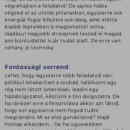
végrehajtani a feladatot! De sajnos hiába
végzed el az utolsó pillanatban, egyszerre sok
energiát fogsz kifejteni sok ideig, amit előtte
kisebb léptekben is megtehettél volna,
ráadásul nagyobb stressznek teszed ki magad,
ami bűntudattal is jár tudat alatt. De erre van
néhány jó technika.
Fontossági sorrend
Lehet, hogy egyszerre több feladatod van,
például kitakarítani a szobád, találkozni egy
rég nem látott ismerőssel, leadni egy
házidolgozatot, készülni a töri dolgozatra. De
ha ránézel erre a felsorolásra akkor azt látod,
hogy ezt egyszerre nem fogod tudni
megcsinálni. Mi az első gondolatod? Majd
holnap elkezdem… De ha ügyesebben