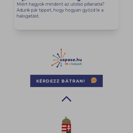
Miért hagyok mindent az utolsó pillanatra?
A
Adunk pár tippet, hogy hogyan győzd le a
k
halogatást.
k
j
KÉRDEZZ BÁTRAN!