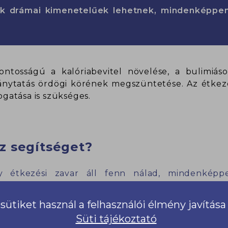
rok drámai kimenetelűek lehetnek, mindenképpe
ontosságú a kalóriabevitel növelése, a bulimiás
-hánytatás ördögi körének megszüntetése. Az étkez
gatása is szükséges.
z segítséget?
 étkezési zavar áll fenn nálad, mindenképp
segítséget!
sütiket használ a felhasználói élmény javítás
k ebben a könyvben: Dr. Máté Gábor: A sóvárgás dé
Süti tájékoztató