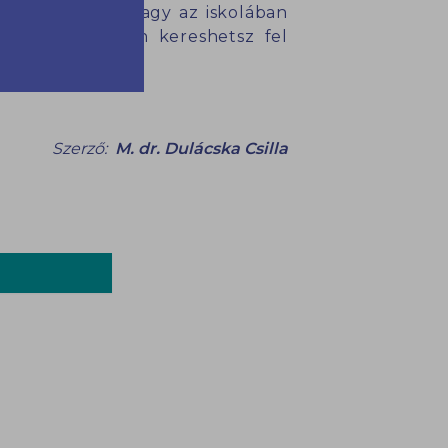
l a háziorvost vagy az iskolában
 térítésmentesen kereshetsz fel
is.jezsuita.hu
Szerző:
M. dr. Dulácska Csilla