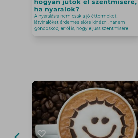
hogyan jutok el szentmisére,
ha nyaralok?
A nyaralásra nem csak a jó éttermeket,
látvinalókat érdemes előre kinézni, hanem
gondoskodj arról is, hogy eljuss szentmisére.