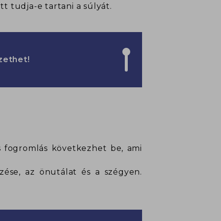
t tudja-e tartani a súlyát.
zethet!
s fogromlás következhet be, ami
zése, az önutálat és a szégyen.