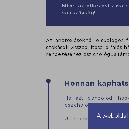
Mivel az étkezési zava
van szükség!
Az anorexiásoknál elsődleges f
szokások visszaállítása, a falás
rendezéséhez pszichológus támo
Honnan kaphats
Ha azt gondolod, hogy
pszichológushoz, és kérj 
A weboldal 
Utánaolvashatsz a témána