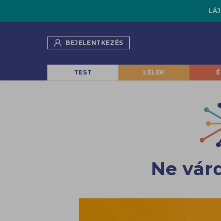
LÁJ
BEJELENTKEZÉS
TEST
LÉLEK
É
Ne vár