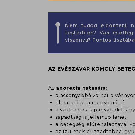
Nem tudod eldönteni, h
testedben? Van esetleg 
viszonya? Fontos tisztáb
AZ EVÉSZAVAR KOMOLY BETEG
Az
anorexia hatására
:
alacsonyabbá válhat a vérnyo
elmaradhat a menstruáció;
a szükséges tápanyagok hiánya
sápadtság is jellemző lehet;
a betegség előrehaladtával ko
az ízületek duzzadtabbá, gyu