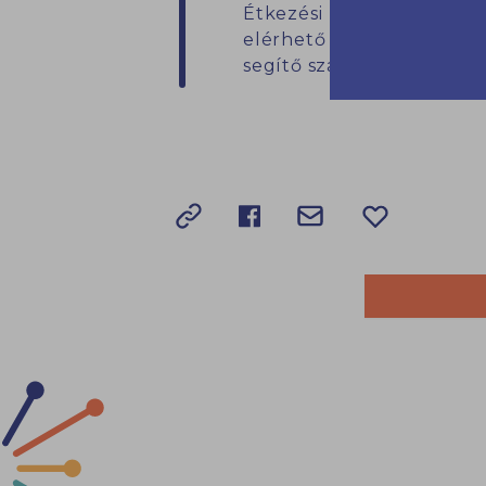
Étkezési zavar esetén fo
elérhető iskolapszichol
segítő szakembert az Oázi