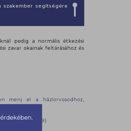
n szakember segítségére
oknál pedig a normális étkezési
ési zavar okainak feltárásához és
en menj el a háziorvosodhoz,
a érdekében.
mona (Libri, 2019)