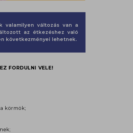
k valamilyen változás van a
áltozott az étkezéshez való
yen következményei lehetnek.
EZ FORDULNI VELE!
 a körmök;
nek;