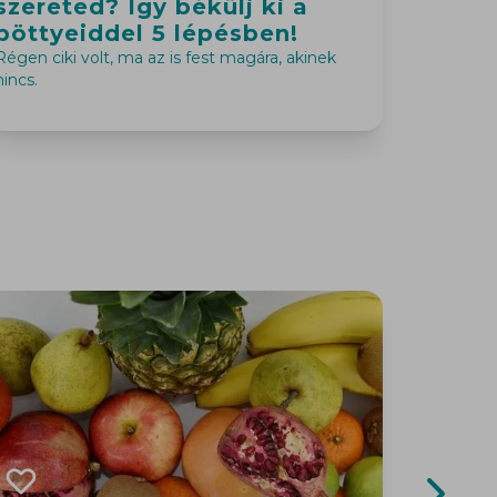
szereted? Így békülj ki a
gúnyo
pöttyeiddel 5 lépésben!
tegy
Régen ciki volt, ma az is fest magára, akinek
Bántanak
nincs.
segítsége