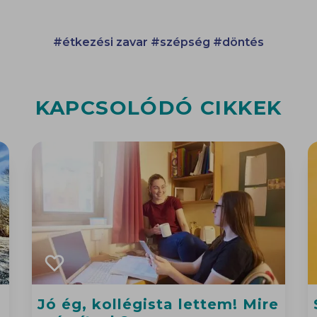
#étkezési zavar
#szépség
#döntés
KAPCSOLÓDÓ CIKKEK
Jó ég, kollégista lettem! Mire