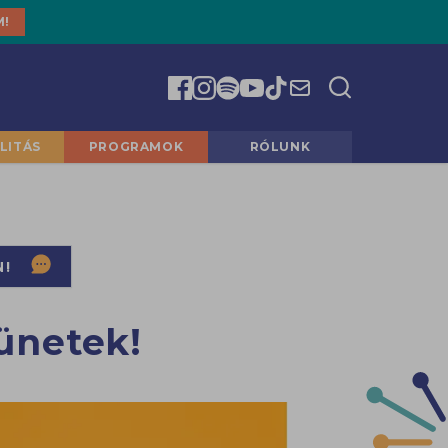
M!
LITÁS
PROGRAMOK
RÓLUNK
N!
ünetek!