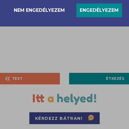
ntos orvoshoz, pszichológushoz fordulni! Keresd fe
NEM ENGEDÉLYEZEM
ENGEDÉLYEZEM
ógust! Ha bizonytalan vagy, hogy érintett vagy-e
s Lelkigondozó és Mentálhigiénés Szolgálatnál: oaz
TEST
ÉTKEZÉS
KÉRDEZZ BÁTRAN!