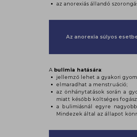
az anorexiás állandó szorongást
Az anorexia súlyos esetbe
A
bulimia hatására
:
jellemző lehet a gyakori gyom
elmaradhat a menstruáció;
az önhánytatások során a gy
miatt később költséges fogász
a bulimiásnál egyre nagyobb
Mindezek által az állapot kö