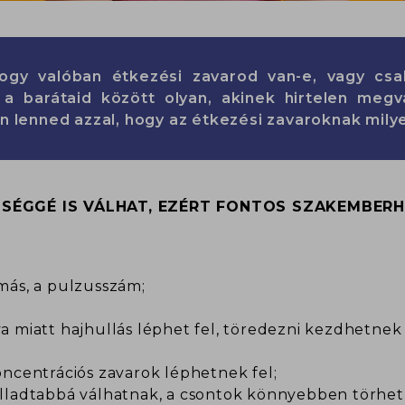
ogy valóban étkezési zavarod van-e, vagy csa
a barátaid között olyan, akinek hirtelen megv
an lenned azzal, hogy az étkezési zavaroknak mil
SÉGGÉ IS VÁLHAT, EZÉRT FONTOS SZAKEMBERH
más, a pulzusszám;
 miatt hajhullás léphet fel, töredezni kezdhetnek
ncentrációs zavarok léphetnek fel;
lladtabbá válhatnak, a csontok könnyebben törhet