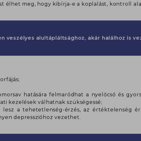
 élhet meg, hogy kibírja-e a koplalást, kontroll alat
n veszélyes alultápláltsághoz, akár halálhoz is ve
orfájás;
omorsav hatására felmaródhat a nyelőcső és gyor
ati kezelések válhatnak szükségessé;
 lesz a tehetetlenség-érzés, az értéktelenség ér
nnyen depresszióhoz vezethet.