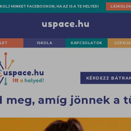
KOLJ MINKET FACEBOOKON, HA AZ IS A TE HELYED!
LÁJKOLO
LET
ISKOLA
KAPCSOLATOK
SZEXUA
KÉRDEZZ BÁTRA
d meg, amíg jönnek a t