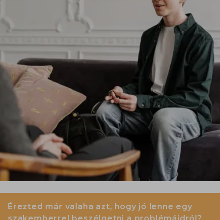
Érezted már valaha azt, hogy jó lenne egy
szakemberrel beszélgetni a problémáidról?