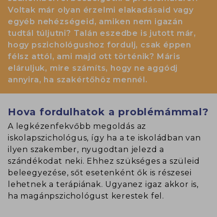
Voltak már olyan érzelmi elakadásaid vagy
egyéb nehézségeid, amiken nem igazán
tudtál túljutni? Talán eszedbe is jutott már,
hogy pszichológushoz fordulj, csak éppen
félsz attól, ami majd ott történik? Máris
eláruljuk, mire számíts, hogy ne aggódj
annyira, ha szakértőhöz mennél.
Hova fordulhatok a problémámmal?
A legkézenfekvőbb megoldás az
iskolapszichológus, így ha a te iskoládban van
ilyen szakember, nyugodtan jelezd a
szándékodat neki. Ehhez szükséges a szüleid
beleegyezése, sőt esetenként ők is részesei
lehetnek a terápiának. Ugyanez igaz akkor is,
ha magánpszichológust kerestek fel.