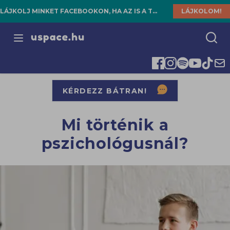
LÁJKOLJ MINKET FACEBOOKON, HA AZ IS A TE HELYED!
LÁJKOLOM!
Open menu
KÉRDEZZ BÁTRAN!
Mi történik a
pszichológusnál?