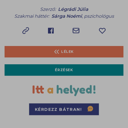
Szerző:
Légrádi Júlia
Szakmai háttér:
Sárga Noémi
,
pszichológus
LÉLEK
ÉRZÉSEK
KÉRDEZZ BÁTRAN!