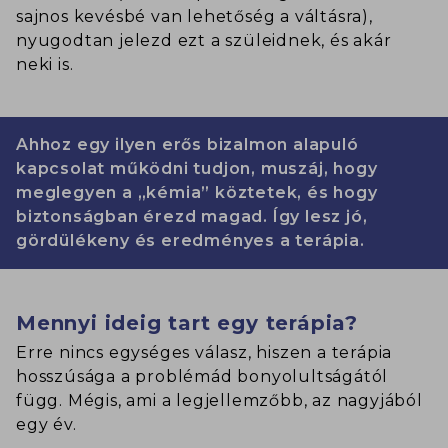
sajnos kevésbé van lehetőség a váltásra),
nyugodtan jelezd ezt a szüleidnek, és akár
neki is.
Ahhoz egy ilyen erős bizalmon alapuló
kapcsolat működni tudjon, muszáj, hogy
meglegyen a „kémia” köztetek, és hogy
biztonságban érezd magad. Így lesz jó,
gördülékeny és eredményes a terápia.
Mennyi ideig tart egy terápia?
Erre nincs egységes válasz, hiszen a terápia
hosszúsága a problémád bonyolultságától
függ. Mégis, ami a legjellemzőbb, az nagyjából
egy év.