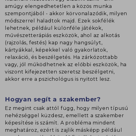
amúgy elengedhetetlen a közös munka
szempontjából - akkor körvonalazódik, milyen
módszerrel haladtok majd. Ezek sokfélék
lehetnek, például különféle játékok,
művészetterápiás eszközök, ahol az alkotás
(rajzolás, festés) kap nagy hangsúlyt,
kártyákkal, képekkel való gyakorlatok,
relaxáció, és beszélgetés. Ha zárkózottabb
vagy, jól működhetnek az előbbi eszközök, ha
viszont kifejezetten szeretsz beszélgetni,
akkor erre a pszichológus is nyitott lesz.
Hogyan segít a szakember?
Ez megint csak attól függ, hogy milyen típusú
nehézséggel küzdesz, emellett a szakember
képesítése is számít. A probléma mindent
meghatároz, ezért is zajlik másképp például