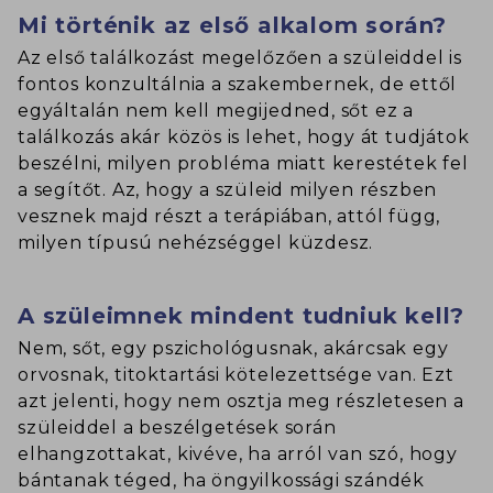
Mi történik az első alkalom során?
Az első találkozást megelőzően a szüleiddel is
fontos konzultálnia a szakembernek, de ettől
egyáltalán nem kell megijedned, sőt ez a
találkozás akár közös is lehet, hogy át tudjátok
beszélni, milyen probléma miatt kerestétek fel
a segítőt. Az, hogy a szüleid milyen részben
vesznek majd részt a terápiában, attól függ,
milyen típusú nehézséggel küzdesz.
A szüleimnek mindent tudniuk kell?
Nem, sőt, egy pszichológusnak, akárcsak egy
orvosnak, titoktartási kötelezettsége van. Ezt
azt jelenti, hogy nem osztja meg részletesen a
szüleiddel a beszélgetések során
elhangzottakat, kivéve, ha arról van szó, hogy
bántanak téged, ha öngyilkossági szándék