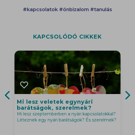
#kapcsolatok
#önbizalom
#tanulás
KAPCSOLÓDÓ CIKKEK
Mi lesz veletek egynyári
Previous slide
Nex
barátságok, szerelmek?
Mi lesz szeptemberben a nyári kapcsolatokkal?
K
Léteznek egy nyári barátságok? És szerelmek?
m
k
á