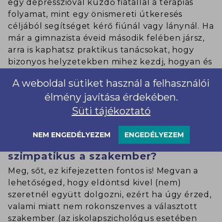
egy depresszióval küzdő fiatallal a terápiás
folyamat, mint egy önismereti útkeresés
céljából segítséget kérő fiúnál vagy lánynál. Ha
már a gimnazista éveid második felében jársz,
arra is kaphatsz praktikus tanácsokat, hogy
bizonyos helyzetekben mihez kezdj, hogyan és
milyen eszközökkel küzdj meg, hogy túljuss
A weboldal sütiket használ a felhasználói
egy nehézségen, egy stresszes szituáción vagy
élmény javítása érdekében.
lelkiállapoton, és útmutatást is kaphatsz saját
megküzdési stratégiák kialakítására.
Süti tájékoztató
NEM ENGEDÉLYEZEM
ENGEDÉLYEZEM
Megmondhatom, ha nem
szimpatikus a szakember?
Meg, sőt, ez kifejezetten fontos is! Megvan a
lehetőséged, hogy eldöntsd kivel (nem)
szeretnél együtt dolgozni, ezért ha úgy érzed,
valami miatt nem rokonszenves a választott
szakember (az iskolapszichológus esetében