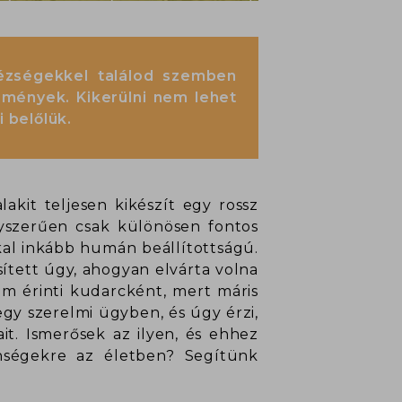
ézségekkel találod szemben
emények. Kikerülni nem lehet
 belőlük.
akit teljesen kikészít egy rossz
gyszerűen csak különösen fontos
kal inkább humán beállítottságú.
sített úgy, ahogyan elvárta volna
em érinti kudarcként, mert máris
gy szerelmi ügyben, és úgy érzi,
it. Ismerősek az ilyen, és ehhez
nségekre az életben? Segítünk