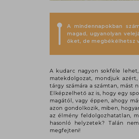
A mindennapokban számt
magad, ugyanolyan velejá
őket, de megbékélhetsz ve
A kudarc nagyon sokféle lehet, 
matekdolgozat, mondjuk azért, 
tárgy számára a számtan, mást n
Elképzelhető az is, hogy egy spo
magától, vagy éppen, ahogy máso
azon gondolkozik, miben, hogyan
az élmény feldolgozhatatlan, mí
hasonló helyzetek? Talán nem
megfejteni!