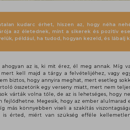
alan kudarc érhet, hiszen az, hogy néha neh
rója az életednek, mint a sikerek és pozitív es
lük, például, ha tudod, hogyan kezeld, és lábalj ki
ahogyan az is, ki mit érez, él meg annak. Míg val
mert kell majd a tárgy a felvételijéhez, vagy e
em biztos, hogy annyira meghat, mert esetleg sok
rtoló összetörik egy verseny miatt, mert nem telje
k várták volna tőle, de az is lehetséges, hogy n
 fejlődhetne. Megesik, hogy az ember alulmarad e
g más könnyebben viseli a szakítás viszontagsága
 is érted, miért van szükség efféle kellemetle