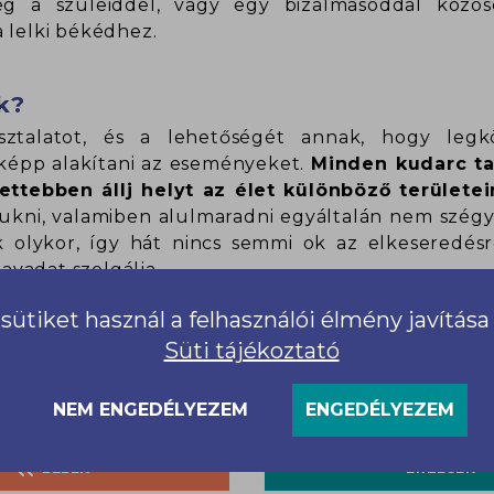
leg a szüleiddel, vagy egy bizalmasoddal közö
 lelki békédhez.
k?
sztalatot, és a lehetőségét annak, hogy legk
képp alakítani az eseményeket.
Minden kudarc tan
ettebben állj helyt az élet különböző területe
bukni, valamiben alulmaradni egyáltalán nem szégy
 olykor, így hát nincs semmi ok az elkeseredésre
javadat szolgálja.
sütiket használ a felhasználói élmény javítás
Süti tájékoztató
NEM ENGEDÉLYEZEM
ENGEDÉLYEZEM
LÉLEK
ÉRZÉSEK