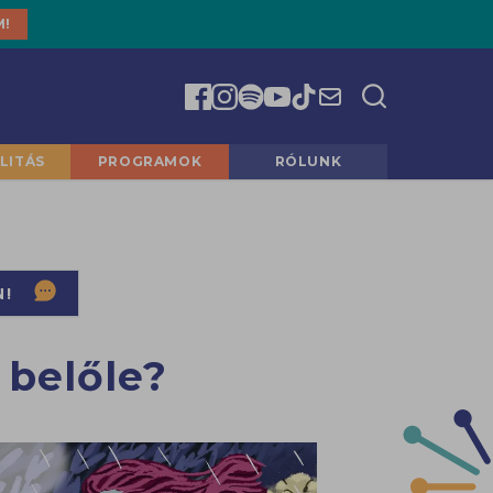
M!
LITÁS
PROGRAMOK
RÓLUNK
N!
 belőle?