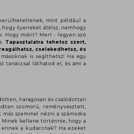
kerülhetetlenek, mint például a
n, hogy ilyeneket átélsz, nemhogy
k. Hogy miért? Mert - legyen szó
e.
Tapasztalatra tehetsz szert,
reagálhatsz, cselekedhetsz, és
másoknak is segíthetsz! Ha egy
ó tanáccsal láthatod el, és ami a
ődötten, haragosan és csalódottan
odtan szomorú, reményvesztett,
cit más szemmel nézni a számodra
 Minek kellene történnie, hogy a
n ennek a kudarcnak? Ha ezeket