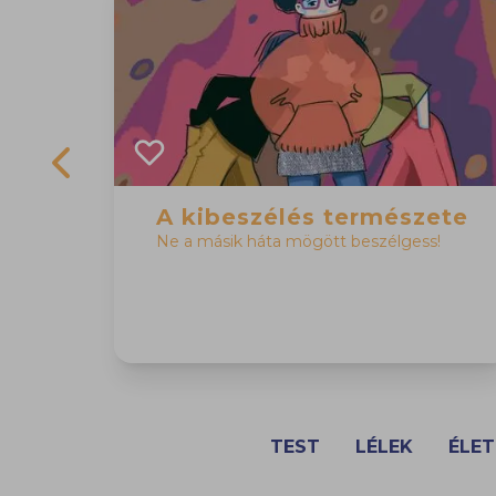
Previous slide
A kibeszélés természete
Ne a másik háta mögött beszélgess!
TEST
LÉLEK
ÉLET