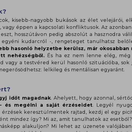
k?
ok, kisebb-nagyobb bukások az élet velejárói, el
k, vagy éppen a kapcsolati konfliktusok. Az azonba
eszt, hosszútávon pedig abszolút a hasznodra váli
 egyéni kudarcról -, rengeteget tanulhatsz belől
lebb hasonló helyzetbe kerülsz, már okosabban 
tt nehézségből.
És ha ez nem lenne elég, még 
ed vagy a testvéred kerül hasonló szituációba, sok j
megerősödhetsz: lelkileg és mentálisan egyaránt.
ért?
gyj időt magadnak
. Ahelyett, hogy azonnal, sért
 és megélni a saját érzéseidet
. Legyél nyug
z érzések keresztülmentek rajtad, kezdj el egy pi
ént mindez így? Mi az, amit tanulhatok az esetből?
ásképp alakuljon? Mi lehet az üzenete valójába