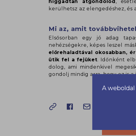
higgadtan átgondolod
, eset
kerülhetsz az elengedéshez, és a
Mi az, amit továbbvihete
Elsősorban egy jó adag tapa
nehézségekre, képes leszel más
előrehaladtával okosabban, ér
ütik fel a fejüket
. Időnként el
dolog, ami mindenkivel megesik
gondolj mindig arra, hogy ez is a 
A weboldal 