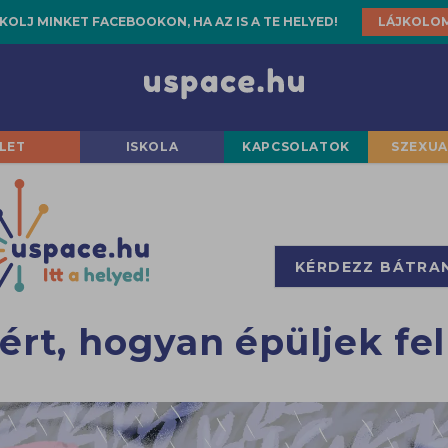
KOLJ MINKET FACEBOOKON, HA AZ IS A TE HELYED!
LÁJKOLO
LET
ISKOLA
KAPCSOLATOK
SZEXUA
KÉRDEZZ BÁTRA
ért, hogyan épüljek fel