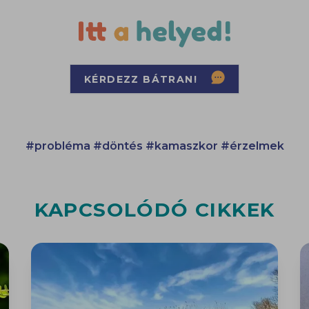
KÉRDEZZ BÁTRAN!
#probléma
#döntés
#kamaszkor
#érzelmek
KAPCSOLÓDÓ CIKKEK