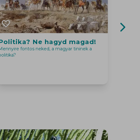
Next sl
Politika? Ne hagyd magad!
Jó ég
szám
Mennyire fontos neked, a magyar tininek a
politika?
Kiszakadn
mindig n
kollégist
állni.