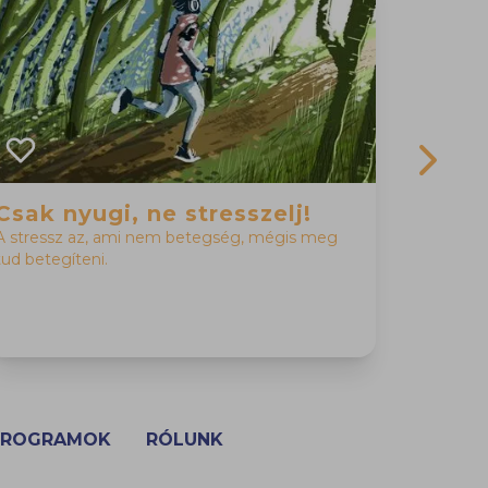
Next sl
Csak nyugi, ne stresszelj!
Lehet
A stressz az, ami nem betegség, mégis meg
Ki ne sze
tud betegíteni.
sikerült 
énekvers
sikerben.
PROGRAMOK
RÓLUNK