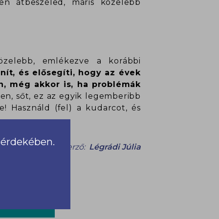
sen átbeszéled, máris közelebb
özelebb, emlékezve a korábbi
ít, és elősegíti, hogy az évek
in, még akkor is, ha problémák
en, sőt, ez az egyik legemberibb
! Használd (fel) a kudarcot, és
a érdekében.
Szerző:
Légrádi Júlia