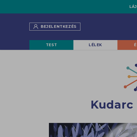
LÁJ
BEJELENTKEZÉS
TEST
LÉLEK
É
Kudarc 