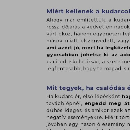
Miért kellenek a kudarco
Ahogy már említettük, a kudarc
rossz időjárás, a kedvetlen napo
kárt okoz, hanem egyenesen fejl
mások miatt elszenvedett, vagy
ami azért jó, mert ha legköze
gyorsabban jöhetsz ki az ado
barátod, iskolatársad, a szerelm
legfontosabb, hogy te magad is 
Mit tegyek, ha csalódás 
Ha kudarc ér, első lépésként
ha
továbblépnél,
engedd meg át-
dühös, ideges, és amikor ezek a
negatív eseményekre. Miért tört
jövőben egy hasonló esemény m