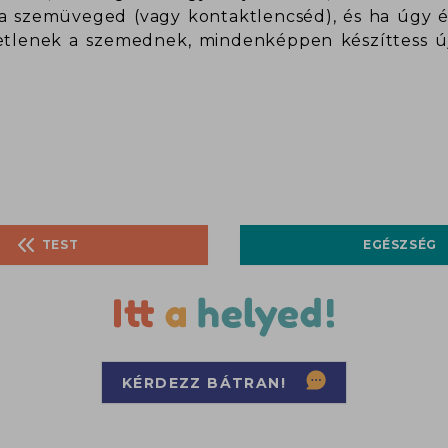
 szemüveged (vagy kontaktlencséd), és ha úgy ér
tlenek a szemednek, mindenképpen készíttess újat
TEST
EGÉSZSÉG
KÉRDEZZ BÁTRAN!