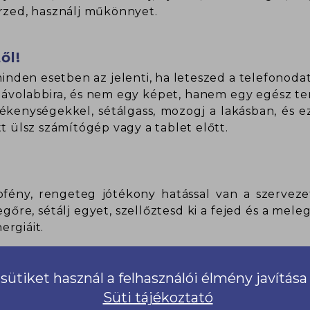
érzed, használj műkönnyet.
ől!
nden esetben az jelenti, ha leteszed a telefonodat,
 távolabbira, és nem egy képet, hanem egy egész t
kenységekkel, sétálgass, mozogj a lakásban, és e
t ülsz számítógép vagy a tablet előtt.
!
pfény, rengeteg jótékony hatással van a szervezet
vegőre, sétálj egyet, szellőztesd ki a fejed és a m
ergiáit.
sütiket használ a felhasználói élmény javítás
 táplálkozás, a tápanyagok, ásványi anyagok és vi
Süti tájékoztató