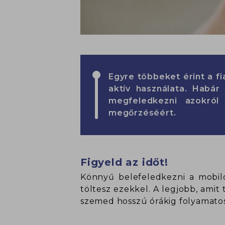
Egyre többeket érint a fi
aktív használata. Habá
megfeledkezni azokró
megőrzéséért.
Figyeld az időt!
Könnyű belefeledkezni a mobiloz
töltesz ezekkel. A legjobb, amit
szemed hosszú órákig folyamato