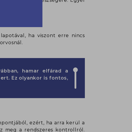
 van a szemed egészségére. Egyél
, cink, szelén.
apotával, ha viszont erre nincs
orvosnál.
rábban, hamar elfárad a
rt. Ez olyankor is fontos,
ontjából, ezért, ha arra kerül a
z meg a rendszeres kontrollról.