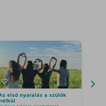
Next sl
Az első nyaralás a szülők
Hajóz
nélkül
Nyáron a 
mellett 