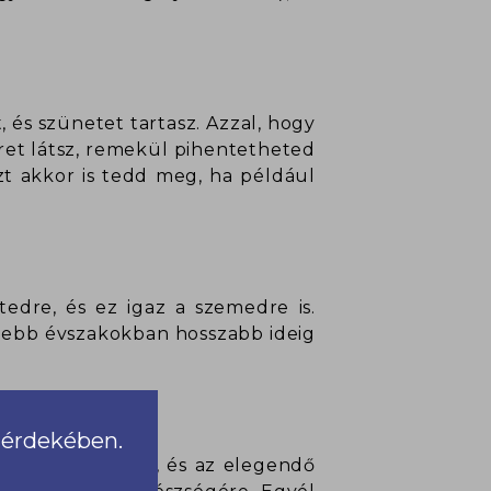
 és szünetet tartasz. Azzal, hogy
eret látsz, remekül pihentetheted
zt akkor is tedd meg, ha például
edre, és ez igaz a szemedre is.
elegebb évszakokban hosszabb ideig
a érdekében.
taminok bevitele, és az elegendő