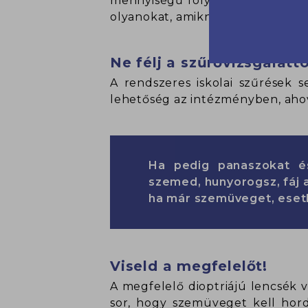
mennyiségű folyadékfogyasztás (
olyanokat, amiknek magas az A-, C
Ne félj a szűrővizsgálattó
A rendszeres iskolai szűrések 
lehetőség az intézményben, ahova
Ha pedig panaszokat és
szemed, hunyorogsz, fáj a
ha már szemüveget, esetl
Viseld a megfelelőt!
A megfelelő dioptriájú lencsék 
sor, hogy szemüveget kell hord