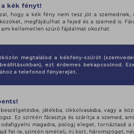
 a kék fényt!
zzal, hogy a kék fény nem tesz jót a szemednek, r
özöket, megfájdulhat a fejed és a szemed is. Fárad
, ami kellemetlen szúró fájdalmat okozhat.
közön megtalálod a kékfény-szűrőt (szemvéde
beállításokban), ezt érdemes bekapcsolnod. Eze
ához a telefonod fényerejét.
pents!
beszélgetésbe, játékba, cikkolvasásba, vagy a köz
ogsz. Ez szintén fárasztja és szárítja a szemed, 
odafigyelni magadra, pislogj eleget, tornáztasd a 
jd fel-le, szintén ismételj, írj kört, háromszöget, n