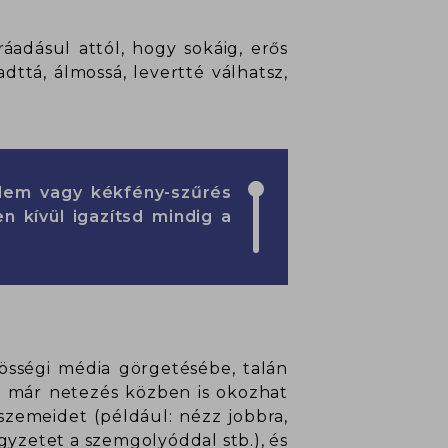
áadásul attól, hogy sokáig, erős
ttá, álmossá, levertté válhatsz,
lem vagy kékfény-szűrés
n kívül igazítsd mindig a
össégi média görgetésébe, talán
ami már netezés közben is okozhat
szemeidet (például: nézz jobbra,
égyzetet a szemgolyóddal stb.), és