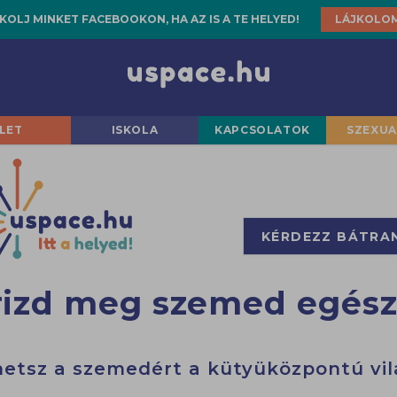
KOLJ MINKET FACEBOOKON, HA AZ IS A TE HELYED!
LÁJKOLO
LET
ISKOLA
KAPCSOLATOK
SZEXUA
KÉRDEZZ BÁTRA
rizd meg szemed egés
hetsz a szemedért a kütyüközpontú vi