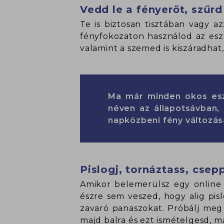
Vedd le a fényerőt, szűrd
Te is biztosan tisztában vagy a
fényfokozaton használod az eszk
valamint a szemed is kiszáradhat
Ma már minden okos esz
néven az állapotsávban, 
napközbeni fény változás
Pislogj, tornáztass, csep
Amikor belemerülsz egy online 
észre sem veszed, hogy alig pisl
zavaró panaszokat. Próbálj meg 
majd balra és ezt ismételgesd, ma