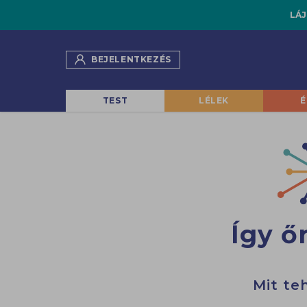
LÁJ
BEJELENTKEZÉS
TEST
LÉLEK
É
Így ő
Mit te