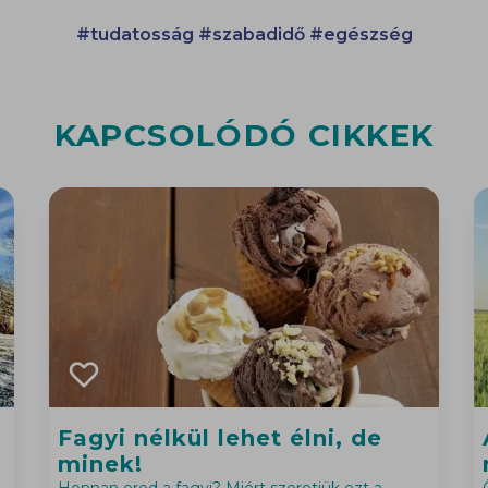
#tudatosság
#szabadidő
#egészség
KAPCSOLÓDÓ CIKKEK
Fagyi nélkül lehet élni, de
minek!