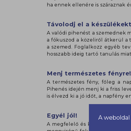
ha ennek ellenére is száraznak 
Távolodj el a készülékekt
A valódi pihenést a szemednek mi
a fókuszod a közeliről átkerül a
a szemed. Foglalkozz egyéb tevé
hosszabb ideig tartó tanulás miat
Menj természetes fényre
A természetes fény, főleg a na
Pihenés idején menj ki a friss le
is élvezd ki a jó időt, a napfény en
Egyél jól!
A weboldal 
A megfelelő és kiegyensúlyozott