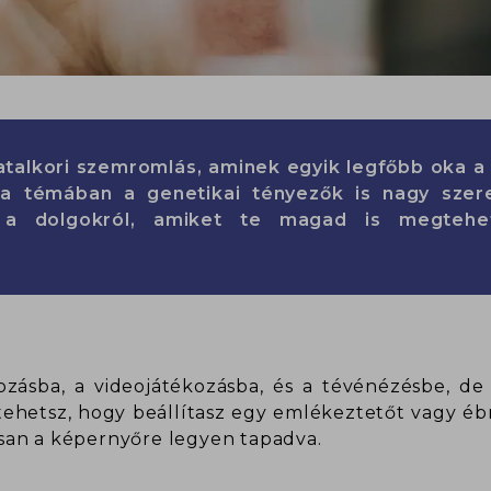
atalkori szemromlás, aminek egyik legfőbb oka a 
r a témában a genetikai tényezők is nagy sze
l a dolgokról, amiket te magad is megteh
ásba, a videojátékozásba, és a tévénézésbe, de j
 tehetsz, hogy beállítasz egy emlékeztetőt vagy éb
san a képernyőre legyen tapadva.