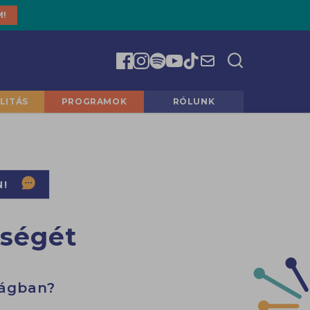
M!
LITÁS
PROGRAMOK
RÓLUNK
N!
zségét
lágban?