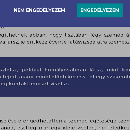
lehetőleg tiszta víz, ne cukros üdítő) is hatással
- és E-vitamin tartalma, és amikben van antioxidáns
NEM ENGEDÉLYEZEM
ENGEDÉLYEZEM
l!
segíthetnek abban, hogy tisztában légy szemed áll
 jársz, jelentkezz évente látásvizsgálatra szemész
zlelsz, például homályosabban látsz, mint ko
 fejed, akkor minél előbb keress fel egy szakembe
eg kontaktlencsét viselsz.
viselése elengedhetetlen a szemed egészsége szemp
anod, esetleg már egy ideje viseled, ne feledkez