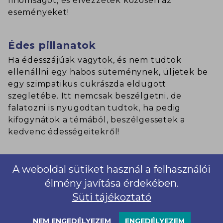
finomságot, és élvezzétek közösen az
eseményeket!
Édes pillanatok
Ha édesszájúak vagytok, és nem tudtok
ellenállni egy habos süteménynek, üljetek be
egy szimpatikus cukrászda eldugott
szegletébe. Itt nemcsak beszélgetni, de
falatozni is nyugodtan tudtok, ha pedig
kifogynátok a témából, beszélgessetek a
kedvenc édességeitekről!
Játékra fel!
A weboldal sütiket használ a felhasználói
Tudsz bowlingozni? És a randi társad? Ha igen
élmény javítása érdekében.
azért, ha nem azért lehet jó választás egy ilyen
Süti tájékoztató
helyszín és program. Foglaljatok le 1-2 órára
egy pályát, és kápráztassátok el egymást, vagy
NEM ENGEDÉLYEZEM
ENGEDÉLYEZEM