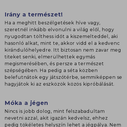
Irány a természet!
Ha a meghitt beszélgetések híve vagy,
szeretnél inkább elvonulni a világ elől, hogy
nyugodtan tölthess időt a kiszemelteddel, aki
hasonló alkat, mint te, akkor vidd el a kedvenc
kirándulóhelyedre. Itt biztosan nem zavar meg
titeket senki, elmerülhettek egymás
megismerésében, és persze a természet
szépségében. Ha pedig a séta közben
belefutnátok egy játszótérbe, semmiképpen se
hagyjátok ki az eszközök közös kipróbálását.
Móka a jégen
Nincs is jobb dolog, mint felszabadultam
nevetni azzal, akit igazán kedvelsz, ehhez
pedig tökéletes helyszín lehet a jégpálya. Nem