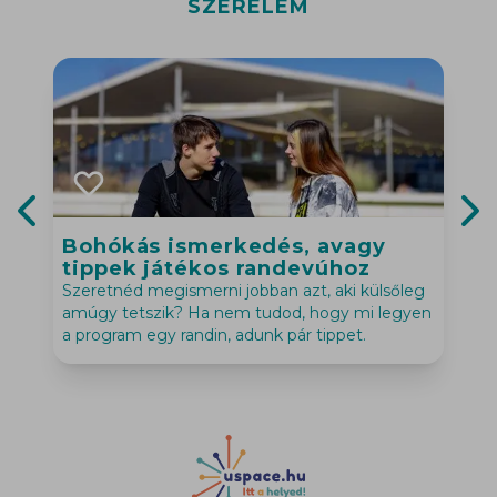
SZERELEM
Bohókás ismerkedés, avagy
Previous slide
Nex
tippek játékos randevúhoz
Szeretnéd megismerni jobban azt, aki külsőleg
M
amúgy tetszik? Ha nem tudod, hogy mi legyen
L
a program egy randin, adunk pár tippet.