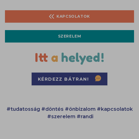
KAPCSOLATOK
SZERELEM
KÉRDEZZ BÁTRAN!
#tudatosság
#döntés
#önbizalom
#kapcsolatok
#szerelem
#randi