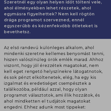
Szeretnél egy olyan helyen időt tölteni vele,
ahol élményekben lehet részetek, ahol
egymásra figyelhettek? Nem kell rögtön
drága programot szervezned, ennél
egyszerűbb és kézenfekvőbb ötleteket is
bevethetsz.
Az első randevú különleges alkalom, ahol
mindenki szeretne kellemes benyomást tenni,
hiszen valószínűleg örök emlék marad. Ahhoz
viszont, hogy jól érezzétek magatokat, nem
kell eget rengető helyszínekre látogatnotok,
és sok pénzt elköltenetek, elég, ha egy kis
izgalmat és eredetiséget csempésztek a
találkozóba, például azzal, hogy olyan
programot választotok, ami illik hozzátok, és
ahol mindketten el tudjátok magatokat
engedni. Ehhez adunk most tippeket: