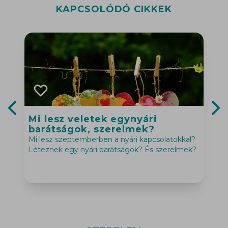
KAPCSOLÓDÓ CIKKEK
Mi lesz veletek egynyári
Previous slide
Nex
barátságok, szerelmek?
Mi lesz szeptemberben a nyári kapcsolatokkal?
Léteznek egy nyári barátságok? És szerelmek?
A
l
g