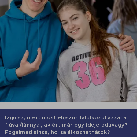
Izgulsz, mert most először találkozol azzal a
fiúval/lánnyal, akiért már egy ideje odavagy?
Fogalmad sincs, hol találkozhatnátok?