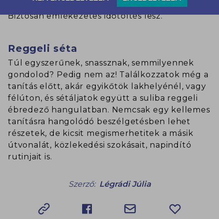
éppen, tanuljátok meg közösen az alapokat.
Biztosan emlékezetes időtöltés lesz.
Reggeli séta
Túl egyszerűnek, snassznak, semmilyennek
gondolod? Pedig nem az! Találkozzatok még a
tanítás előtt, akár egyikőtök lakhelyénél, vagy
félúton, és sétáljatok együtt a suliba reggeli
ébredező hangulatban. Nemcsak egy kellemes
tanításra hangolódó beszélgetésben lehet
részetek, de kicsit megismerhetitek a másik
útvonalát, közlekedési szokásait, napindító
rutinjait is.
Szerző:
Légrádi Júlia