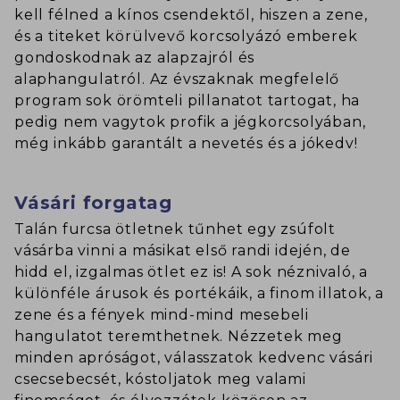
kell félned a kínos csendektől, hiszen a zene,
és a titeket körülvevő korcsolyázó emberek
gondoskodnak az alapzajról és
alaphangulatról. Az évszaknak megfelelő
program sok örömteli pillanatot tartogat, ha
pedig nem vagytok profik a jégkorcsolyában,
még inkább garantált a nevetés és a jókedv!
Vásári forgatag
Talán furcsa ötletnek tűnhet egy zsúfolt
vásárba vinni a másikat első randi idején, de
hidd el, izgalmas ötlet ez is! A sok néznivaló, a
különféle árusok és portékáik, a finom illatok, a
zene és a fények mind-mind mesebeli
hangulatot teremthetnek. Nézzetek meg
minden apróságot, válasszatok kedvenc vásári
csecsebecsét, kóstoljatok meg valami