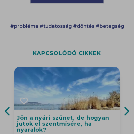
#probléma
#tudatosság
#döntés
#betegség
KAPCSOLÓDÓ CIKKEK
Jön a nyári szünet, de hogyan
Previous slide
Nex
jutok el szentmisére, ha
nyaralok?
H