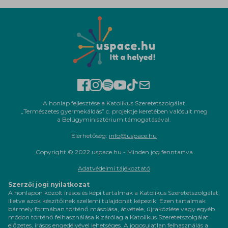
A honlap fejlesztése a Katolikus Szeretetszolgálat
„Természetes gyermekáldás” c. projektje keretében valósult meg
a Belügyminisztérium támogatásával.
Elérhetőség:
info@uspace.hu
Copyright © 2022 uspace.hu - Minden jog fenntartva
Adatvédelmi tájékoztató
Szerzői jogi nyilatkozat
A honlapon közölt írásos és képi tartalmak a Katolikus Szeretetszolgálat,
illetve azok készítőinek szellemi tulajdonát képezik. Ezen tartalmak
bármely formában történő másolása, átvétele, újraközlése vagy egyéb
módon történő felhasználása kizárólag a Katolikus Szeretetszolgálat
előzetes, írásos engedélyével lehetséges. A jogosulatlan felhasználás a