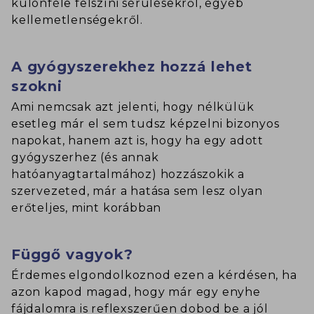
különféle felszíni sérülésekről, egyéb
kellemetlenségekről.
A gyógyszerekhez hozzá lehet
szokni
Ami nemcsak azt jelenti, hogy nélkülük
esetleg már el sem tudsz képzelni bizonyos
napokat, hanem azt is, hogy ha egy adott
gyógyszerhez (és annak
hatóanyagtartalmához) hozzászokik a
szervezeted, már a hatása sem lesz olyan
erőteljes, mint korábban
Függő vagyok?
Érdemes elgondolkoznod ezen a kérdésen, ha
azon kapod magad, hogy már egy enyhe
fájdalomra is reflexszerűen dobod be a jól