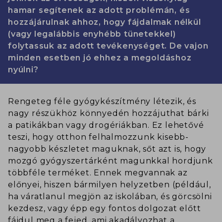
hamar segítenek az adott problémán, és
hozzájárulnak ahhoz, hogy fájdalmak nélkül
(vagy legalábbis enyhébb tünetekkel)
folytassuk az adott tevékenységet. De vajon
minden esetben jó ehhez a megoldáshoz
nyúlni?
Rengeteg féle gyógykészítmény létezik, és
nagy részükhöz könnyedén hozzájuthat bárki
a patikákban vagy drogériákban. Ez lehetővé
teszi, hogy otthon felhalmozzunk kisebb-
nagyobb készletet maguknak, sőt azt is, hogy
mozgó gyógyszertárként magunkkal hordjunk
többféle terméket. Ennek megvannak az
előnyei, hiszen bármilyen helyzetben (például,
ha váratlanul megjön az iskolában, és görcsölni
kezdesz, vagy épp egy fontos dolgozat előtt
fájdul meg a fejed, ami akadályozhat a