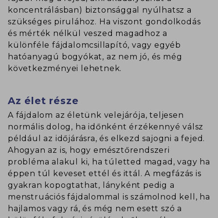
koncentrálásban) biztonsággal nyúlhatsz a
szükséges pirulához. Ha viszont gondolkodás
és mérték nélkül veszed magadhoz a
különféle fájdalomcsillapító, vagy egyéb
hatóanyagú bogyókat, az nem jó, és még
következményei lehetnek.
Az élet része
A fájdalom az életünk velejárója, teljesen
normális dolog, ha időnként érzékennyé válsz
például az időjárásra, és elkezd sajogni a fejed.
Ahogyan az is, hogy emésztőrendszeri
probléma alakul ki, ha túletted magad, vagy ha
éppen túl keveset ettél és ittál. A megfázás is
gyakran kopogtathat, lányként pedig a
menstruációs fájdalommal is számolnod kell, ha
hajlamos vagy rá, és még nem esett szó a