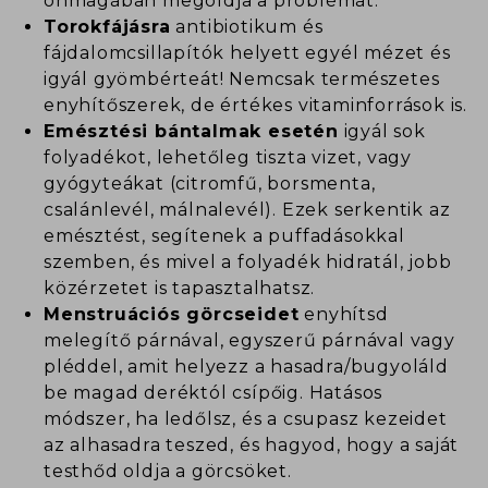
önmagában megoldja a problémát.
Torokfájásra
antibiotikum és
fájdalomcsillapítók helyett egyél mézet és
igyál gyömbérteát! Nemcsak természetes
enyhítőszerek, de értékes vitaminforrások is.
Emésztési bántalmak esetén
igyál sok
folyadékot, lehetőleg tiszta vizet, vagy
gyógyteákat (citromfű, borsmenta,
csalánlevél, málnalevél). Ezek serkentik az
emésztést, segítenek a puffadásokkal
szemben, és mivel a folyadék hidratál, jobb
közérzetet is tapasztalhatsz.
Menstruációs görcseidet
enyhítsd
melegítő párnával, egyszerű párnával vagy
pléddel, amit helyezz a hasadra/bugyoláld
be magad deréktól csípőig. Hatásos
módszer, ha ledőlsz, és a csupasz kezeidet
az alhasadra teszed, és hagyod, hogy a saját
testhőd oldja a görcsöket.