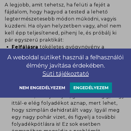
A legjobb, amit tehetsz, ha felüti a fejét a
fájdalom, hogy hagyod a tested a lehető
legtermészetesebb módon működni, vagyis
küzdeni. Ha olyan helyzetben vagy, ahol nem
kell épp teljesítened, pihenj le, és próbálj ki
pár egyszerű praktikát:
Fejfájásra
tökéletes gyógynövény a
levendula, amit illóolaj, vagy szárított
A weboldal sütiket használ a felhasználói
növény formájában (például párnába zárva)
élmény javítása érdekében.
is alkalmazhatsz. Előbbit párologtasd a
Süti tájékoztató
szobádban, masszírozd a halántékodba,
utóbbit tedd a homlokodra, szemeidre, és
NEM ENGEDÉLYEZEM
ENGEDÉLYEZEM
hagyd, hogy ellazulj, elbóbiskolj.
Emellett, ha fáj a fejed, gondold végig, hogy
ittál-e elég folyadékot aznap, mert lehet,
hogy szimplán dehidratált vagy. Igyál meg
egy nagy pohár vizet, és figyelj a további
folyadékpótlásra is! Ez sok esetben