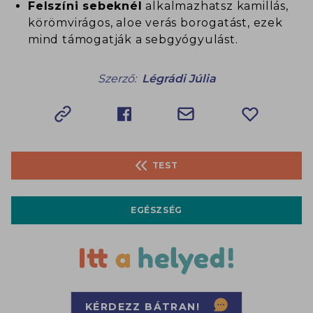
Felszíni sebeknél
alkalmazhatsz kamillás,
körömvirágos, aloe verás borogatást, ezek
mind támogatják a sebgyógyulást.
Szerző:
Légrádi Júlia
TEST
EGÉSZSÉG
KÉRDEZZ BÁTRAN!