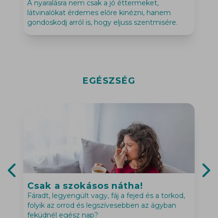
A nyaralásra nem csak a jó éttermeket,
h
látvinalókat érdemes előre kinézni, hanem
gondoskodj arról is, hogy eljuss szentmisére.
EGÉSZSÉG
Csak a szokásos nátha!
Previous slide
Nex
Fáradt, legyengült vagy, fáj a fejed és a torkod,
“
folyik az orrod és legszívesebben az ágyban
e
feküdnél egész nap?
k