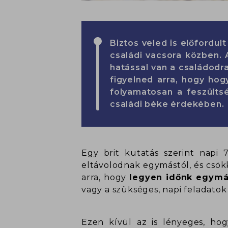
Biztos veled is előfordu
családi vacsora közben. 
hatással van a családodra 
figyelned arra, hogy hog
folyamatosan a feszülts
családi béke érdekében.
Egy brit kutatás szerint napi 
eltávolodnak egymástól, és csökk
arra, hogy
legyen időnk egymá
vagy a szükséges, napi feladatok
Ezen kívül az is lényeges, ho