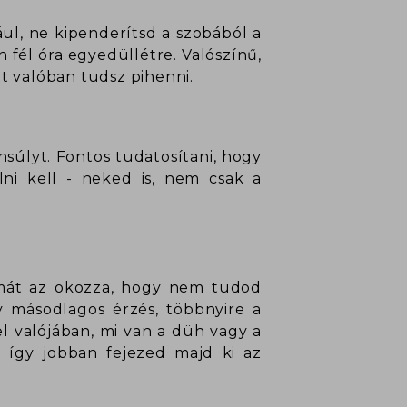
ul, ne kipenderítsd a szobából a
fél óra egyedüllétre. Valószínű,
t valóban tudsz pihenni.
nsúlyt. Fontos tudatosítani, hogy
lni kell - neked is, nem csak a
lémát az okozza, hogy nem tudod
y másodlagos érzés, többnyire a
l valójában, mi van a düh vagy a
s így jobban fejezed majd ki az