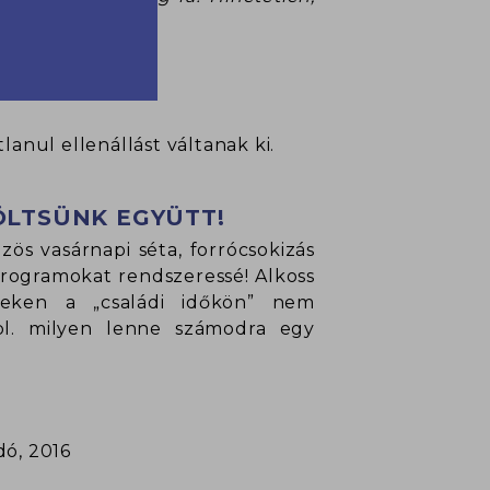
anul ellenállást váltanak ki.
ÖLTSÜNK EGYÜTT!
zös vasárnapi séta, forrócsokizás
 programokat rendszeressé! Alkoss
ezeken a „családi időkön” nem
(pl. milyen lenne számodra egy
dó, 2016