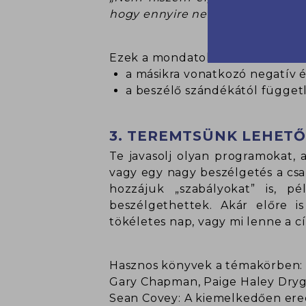
hogy ennyire nem érdekellek!”
Ezek a mondatok
a másikra vonatkozó negatív 
a beszélő szándékától függetl
3. TEREMTSÜNK LEHETŐ
Te javasolj olyan programokat, a
vagy egy nagy beszélgetés a csal
hozzájuk „szabályokat” is, p
beszélgethettek. Akár előre i
tökéletes nap, vagy mi lenne a c
Hasznos könyvek a témakörben:
Gary Chapman, Paige Haley Drygas
Sean Covey: A kiemelkedően ere