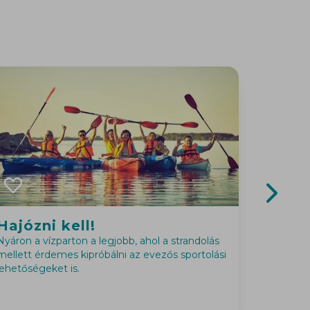
Next sl
Hajózni kell!
Közö
Nyáron a vízparton a legjobb, ahol a strandolás
Gyere 
mellett érdemes kipróbálni az evezős sportolási
lehetőségeket is.