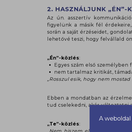
2. HASZNÁLJUNK „ÉN”-
Az ún. asszertív kommunikáció 
figyelünk a másik fél érdekeire
során a saját érzéseidet, gondo
lehetővé teszi, hogy felvállald 
„Én”-közlés
:
Egyes szám első személyben
nem tartalmaz kritikát, támad
„Rosszul esik, hogy nem mostad ki
Ebben a mondatban az érzelmei
tud cselekedni, akár változtatni 
A weboldal 
„Te”-közlés
:
„Nem hiszem el, hogy már megi