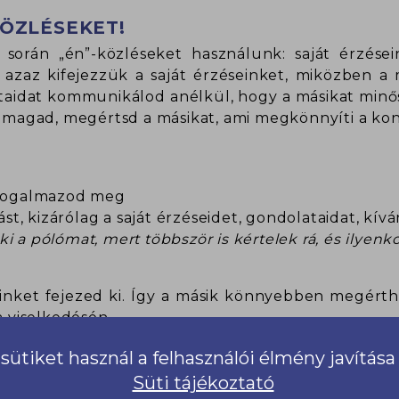
KÖZLÉSEKET!
során „én”-közléseket használunk: saját érzései
, azaz kifejezzük a saját érzéseinket, miközben a
lataidat kommunikálod anélkül, hogy a másikat minő
önmagad, megértsd a másikat, ami megkönnyíti a konf
 fogalmazod meg
ást, kizárólag a saját érzéseidet, gondolataidat, k
 a pólómat, mert többször is kértelek rá, és ilyenk
nket fejezed ki. Így a másik könnyebben megérth
a viselkedésén.
sütiket használ a felhasználói élmény javítás
Süti tájékoztató
nt nem mostad ki a kedvenc pólómat! Három napj