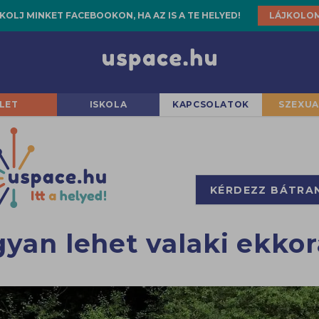
KOLJ MINKET FACEBOOKON, HA AZ IS A TE HELYED!
LÁJKOLO
LET
ISKOLA
KAPCSOLATOK
SZEXUA
KÉRDEZZ BÁTRA
yan lehet valaki ekko