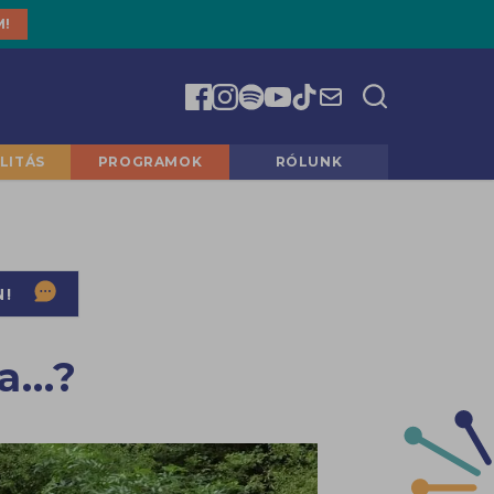
M!
LITÁS
PROGRAMOK
RÓLUNK
N!
ra…?