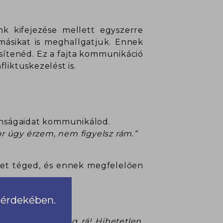
nk kifejezése mellett egyszerre
 másikat is meghallgatjuk. Ennek
sítenéd. Ez a fajta kommunikáció
liktuskezelést is.
ívánságaidat kommunikálod.
or úgy érzem, nem figyelsz rám.”
et téged, és ennek megfelelően
a érdekében.
a kértelek meg rá! Hihetetlen,