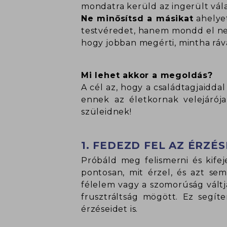
mondatra kerüld az ingerült vál
Ne minősítsd a másikat
ahelyet
testvéredet, hanem mondd el nek
hogy jobban megérti, mintha ráv
Mi lehet akkor a megoldás?
A cél az, hogy a családtagjaidda
ennek az életkornak velejárója
szüleidnek!
1. FEDEZD FEL AZ ÉRZÉS
Próbáld meg felismerni és kife
pontosan, mit érzel, és azt se
félelem vagy a szomorúság váltj
frusztráltság mögött. Ez segít
érzéseidet is.