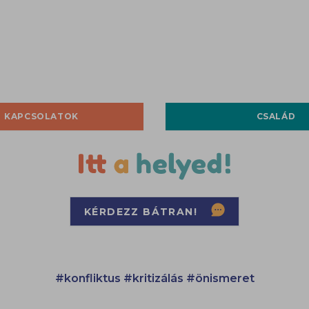
KAPCSOLATOK
CSALÁD
KÉRDEZZ BÁTRAN!
#konfliktus
#kritizálás
#önismeret