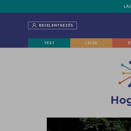
LÁJ
BEJELENTKEZÉS
TEST
LÉLEK
É
Hog