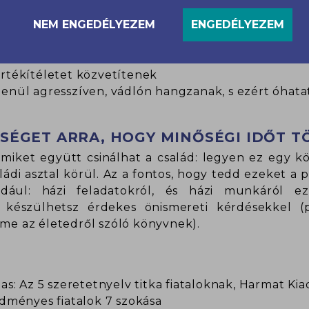
NEM ENGEDÉLYEZEM
ENGEDÉLYEZEM
értékítéletet közvetítenek
enül agresszíven, vádlón hangzanak, s ezért óhatatl
SÉGET ARRA, HOGY MINŐSÉGI IDŐT T
miket együtt csinálhat a család: legyen ez egy kö
ádi asztal körül. Az a fontos, hogy tedd ezeket a
éldául: házi feladatokról, és házi munkáról 
s készülhetsz érdekes önismereti kérdésekkel 
íme az életedről szóló könyvnek).
: Az 5 szeretetnyelv titka fiataloknak, Harmat Kia
dményes fiatalok 7 szokása