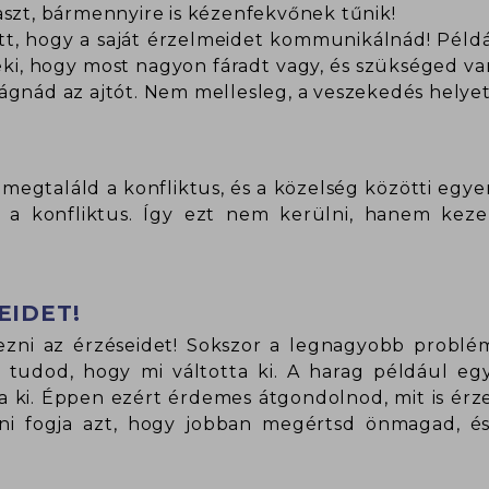
aszt, bármennyire is kézenfekvőnek tűnik!
t, hogy a saját érzelmeidet kommunikálnád! Példá
i, hogy most nagyon fáradt vagy, és szükséged van 
ágnád az ajtót. Nem mellesleg, a veszekedés helyet
l megtaláld a konfliktus, és a közelség közötti egye
 a konfliktus. Így ezt nem kerülni, hanem keze
EIDET!
jezni az érzéseidet! Sokszor a legnagyobb prob
m tudod, hogy mi váltotta ki. A harag például eg
a ki. Éppen ezért érdemes átgondolnod, mit is érze
eni fogja azt, hogy jobban megértsd önmagad, é