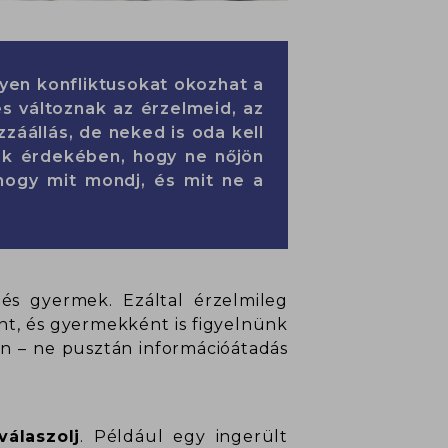
lyen konfliktusokat okozhat a
s változnak az érzelmeid, az
zzáállás, de neked is oda kell
nak érdekében, hogy ne nőjön
hogy mit mondj, és mit ne a
 és gyermek. Ezáltal érzelmileg
ént, és gyermekként is figyelnünk
en – ne pusztán információátadás
válaszolj
. Például egy ingerült