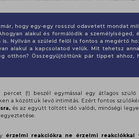
lt már, hogy egy-egy rosszul odavetett mondat mi
Ahogyan alakul és formálódik a személyiséged, é
is. Nyilván a szüleid felől is fontos a megértő ho
yan alakul a kapcsolatod velük. Mit tehetsz an
ég otthon? Összegyűjtöttünk pár tippet ahhoz, 
7 percet (!) beszél egymással egy átlagos szülő
en a közöttük levő intimitás. Ezért fontos szülők
sra,
és az együtt töltött idő valódi, minőségi legy
 egyeztetése.
gy
érzelmi reakciókra ne érzelmi reakciókkal 