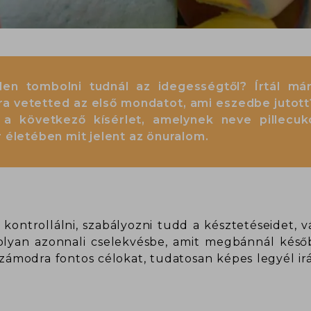
len tombolni tudnál az idegességtől? Írtál m
a vetetted az első mondatot, ami eszedbe jutott?
 a következő kísérlet, amelynek neve pillecuko
 életében mit jelent az önuralom.
ontrollálni, szabályozni tudd a késztetéseidet, vá
yan azonnali cselekvésbe, amit megbánnál későb
zámodra fontos célokat, tudatosan képes legyél irá