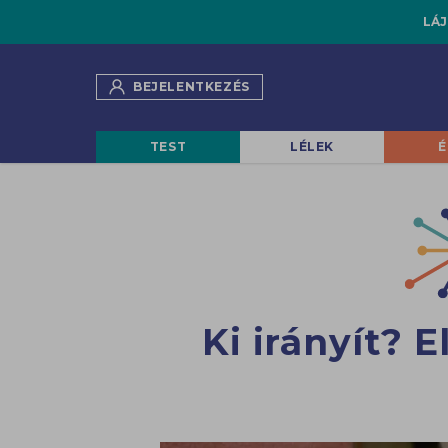
LÁJ
BEJELENTKEZÉS
TEST
LÉLEK
É
Ki irányít? 