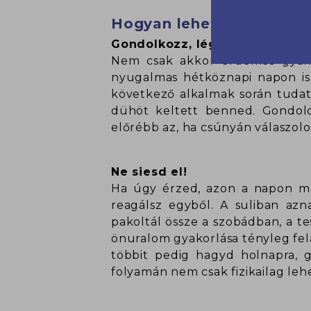
Hogyan lehet nagyobb a
Gondolkozz, légy tudatos!
Nem csak akkor érdemes gyako
nyugalmas hétköznapi napon is.
következő alkalmak során tudato
dühöt keltett benned. Gondold 
előrébb az, ha csúnyán válaszolok
Ne siesd el!
Ha úgy érzed, azon a napon má
reagálsz egyből. A suliban azn
pakoltál össze a szobádban, a t
önuralom gyakorlása tényleg fela
többit pedig hagyd holnapra, 
folyamán nem csak fizikailag leh