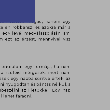
tben találod magad, hanem egy
telen robbansz, és azokra már a
l egy levél megválaszolásán, ami
m ezt az érzést, mennyivel visz
z önuralom egy formája, ha nem
l, a szüleid mérgesek, mert nem
ezek egy napba sűrítve értek, az
ani nyugodtan és bántás nélkül, a
eszélni az illetőkkel. Egy nap
 lehet fáradni.