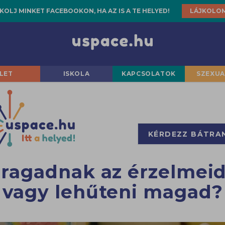
KOLJ MINKET FACEBOOKON, HA AZ IS A TE HELYED!
LÁJKOLO
LET
ISKOLA
KAPCSOLATOK
SZEXUA
KÉRDEZZ BÁTRA
Elragadnak az érzelmei
vagy lehűteni magad?