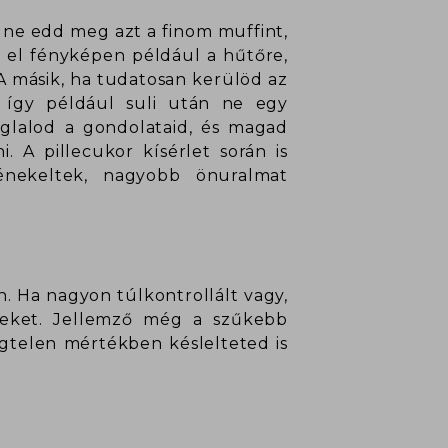
 ne edd meg azt a finom muffint,
d el fényképen például a hűtőre,
A másik, ha tudatosan kerülöd az
, így például suli után ne egy
oglalod a gondolataid, és magad
 A pillecukor kísérlet során is
 énekeltek, nagyobb önuralmat
. Ha nagyon túlkontrollált vagy,
teket. Jellemző még a szűkebb
égtelen mértékben késlelteted is