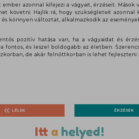
 ember azonnal kifejezi a vágyait, érzéseit. Mások 
et követni. Hajlik rá, hogy szükségleteit azonnal 
 és könnyen változtat, alkalmazkodik az eseménye
lentős pozitív hatása van, ha a vágyaidat és érzé
dra fontos, és leszel boldogabb az életben. Szeren
orban, de akár felnőttkorban is lehet fejleszteni
LÉLEK
ÉRZÉSEK