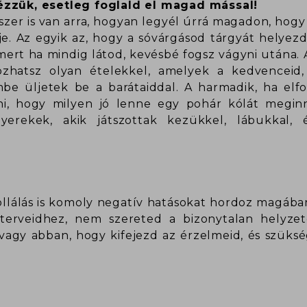
nézzük, esetleg foglald el magad mással!
er is van arra, hogyan legyél úrrá magadon, hogy
e. Az egyik az, hogy a sóvárgásod tárgyát helyez
mert ha mindig látod, kevésbé fogsz vágyni utána. 
kozhatsz olyan ételekkel, amelyek a kedvenceid
be üljetek be a barátaiddal. A harmadik, ha elf
i, hogy milyen jó lenne egy pohár kólát meginni.
yerekek, akik játszottak kezükkel, lábukkal,
llálás is komoly negatív hatásokat hordoz magában
 terveidhez, nem szereted a bizonytalan helyze
 vagy abban, hogy kifejezd az érzelmeid, és szüks