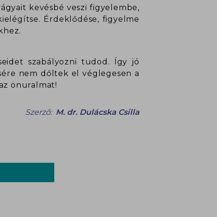
vágyait kevésbé veszi figyelembe,
kielégítse. Érdeklődése, figyelme
khez.
seidet szabályozni tudod. Így jó
csére nem dőltek el véglegesen a
 az önuralmat!
Szerző:
M. dr. Dulácska Csilla