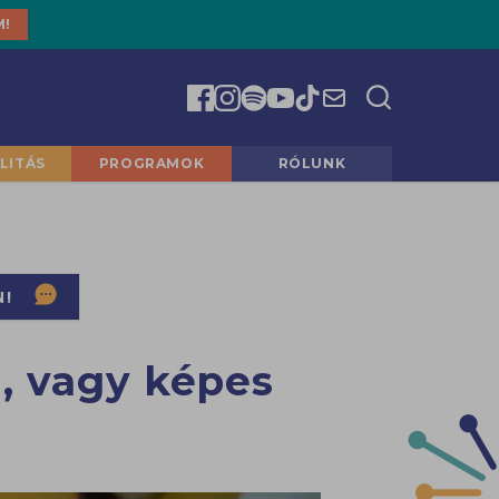
M!
LITÁS
PROGRAMOK
RÓLUNK
N!
d, vagy képes