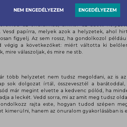
z önuralmam?
NEM ENGEDÉLYEZEM
ENGEDÉLYEZEM
rolnod az önuralmad, amikor az adott helyze
 Vesd papírra, melyek azok a helyzetek, ahol hir
san figyelj. Az sem rossz, ha gondolkozol példáu
végig a következőket: miért váltotta ki belőle
, mire válaszoljak, és mire ne stb.
r több helyzetet nem tudsz megoldani, az is a
ap sok dolgozat írtál, összevesztél a barátodda
esód már megint elvette a kedvenc pólód, ha mind
dja a leckét. Vedd sorra, mi az amit meg tudsz old
gondolkozz rajta este, hogyan tudod szépen megb
et kimerülni, hanem az önuralom gyakorlásában is el