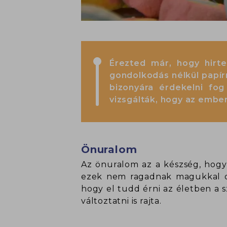
Érezted már, hogy hirte
gondolkodás nélkül papírr
bizonyára érdekelni fog
vizsgálták, hogy az ember
Önuralom
Az önuralom az a készség, hogy k
ezek nem ragadnak magukkal ol
hogy el tudd érni az életben a s
változtatni is rajta.