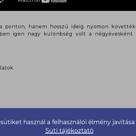
 a ponton, hanem hosszú ideig nyomon követték 
ekben igen nagy különbség volt a négyévesként
latok
sütiket használ a felhasználói élmény javítás
Süti tájékoztató