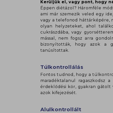
Kerüljük el, vagy pont, hogy 
Éppen diétázol? Háromféle módsz
ami már szemezik veled egy idej
vagy a telefonod háttárképére, 
olyan helyzeteket, ahol talál
cukrászdába, vagy gyorsétterem
mással, nem fogsz arra gondoln
bizonyították, hogy azok a g
tanúsítottak.
Túlkontrollálás
Fontos tudnod, hogy a túlkontro
maradéktalanul ragaszkodsz a
érdeklődési kör, gyakran gátolt
azok kifejezését.
Alulkontrollált