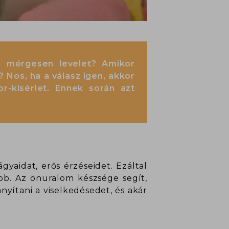
ár mérgesen levelet? Amikor
 Nos, ha a válasz igen, akkor
r-kísérlet. Ennek során azt
gyaidat, erős érzéseidet. Ezáltal
b. Az önuralom készsége segít,
nyítani a viselkedésedet, és akár