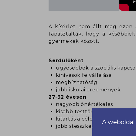
A kísérlet nem állt meg ezen
tapasztalták, hogy a későbbi
gyermekek között.
Serdülőként
:
ügyesebbek a szociális kapcso
kihívások felvállalása
megbízhatóság
jobb iskolai eredmények
27-32 évesen
:
nagyobb önértékelés
kisebb testtömeg-index
kitartás a célok mellett
A weboldal 
jobb stesszkezelés