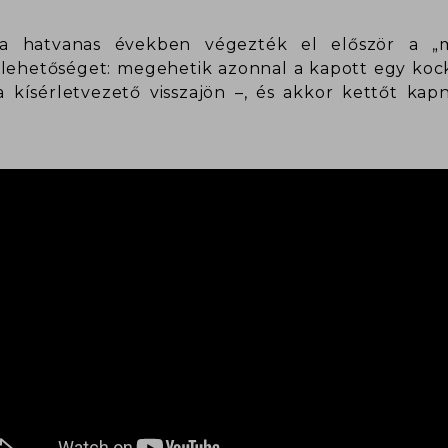
a hatvanas években végezték el először a „m
 lehetőséget: megehetik azonnal a kapott egy kock
 a kísérletvezető visszajön –, és akkor kettőt k