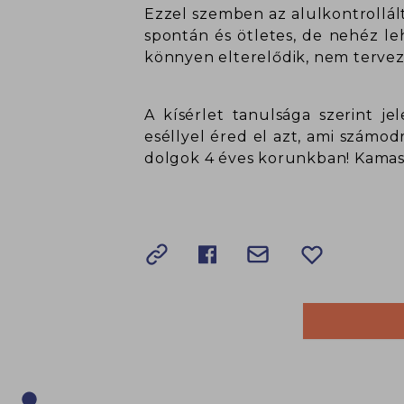
Ezzel szemben az alulkontrollált
spontán és ötletes, de nehéz leh
könnyen elterelődik, nem tervez
A kísérlet tanulsága szerint je
eséllyel éred el azt, ami számo
dolgok 4 éves korunkban! Kamaszk