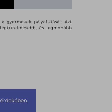
a gyermekek pályafutását. Azt
 legtürelmesebb, és legmohóbb
a érdekében.