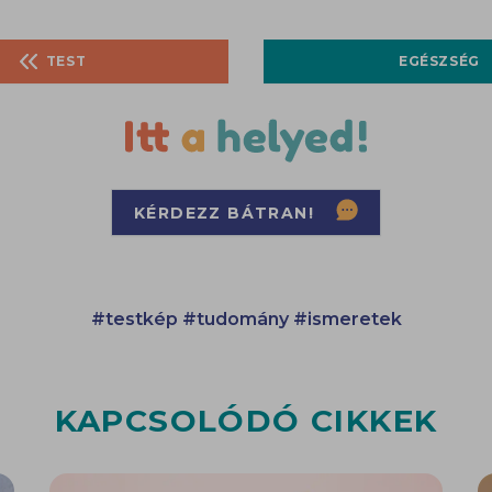
TEST
EGÉSZSÉG
KÉRDEZZ BÁTRAN!
#testkép
#tudomány
#ismeretek
KAPCSOLÓDÓ CIKKEK