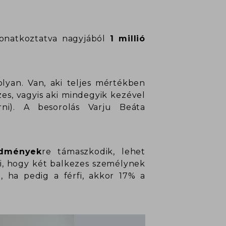
 vonatkoztatva nagyjából
1 millió
lyan. Van, aki teljes mértékben
es, vagyis aki mindegyik kezével
ni). A besorolás Varju Beáta
edmények
re támaszkodik, lehet
i, hogy két balkezes személynek
, ha pedig a férfi, akkor 17% a