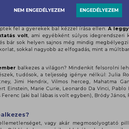
NEM ENGEDÉLYEZEM
ENGEDÉLYEZEM
ssel sújtották az iskolákban a balkezességet, é
ptek fel a gyerekek bal kézzel írása ellen.
A leggy
tatás volt
, ami egyébként súlyos idegrendszeri 
és bár sok helyen sajnos még mindig megbélyegzik 
akorlat, sokkal nagyobb az elfogadás, mint a múltba
 ember
balkezes a világon? Mindenkit felsorolni leh
vészek, tudósok, a teljesség igénye nélkül: Julia 
rtney, Jimi Hendrix, Vilmos herceg, Mahatma Gan
 Einstein, Marie Curie, Leonardo Da Vinci, Pablo P
Ferenc (aki bal lábas is volt egyben), Bródy János,
balkezes?
ellemetlenséget, vagy akár megmosolyogtató pil