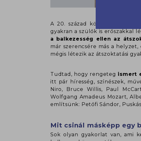
A 20. század közepéig bünteté
gyakran a szülők is erőszakkal lé
a balkezesség ellen az átszok
már szerencsére más a helyzet, 
mégis létezik az átszoktatási gy
Tudtad, hogy rengeteg
ismert
itt pár híresség, színészek, mű
Niro, Bruce Willis, Paul McCa
Wolfgang Amadeus Mozart, Albert
említsünk: Petőfi Sándor, Puskás 
Mit csinál másképp egy 
Sok olyan gyakorlat van, ami k