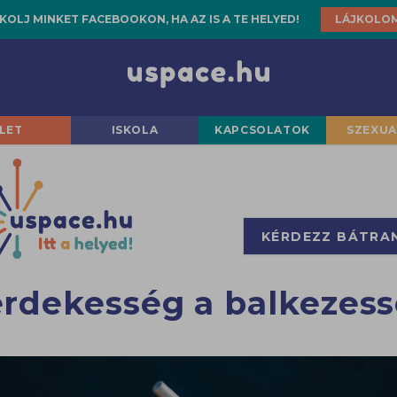
KOLJ MINKET FACEBOOKON, HA AZ IS A TE HELYED!
LÁJKOLO
LET
ISKOLA
KAPCSOLATOK
SZEXUA
KÉRDEZZ BÁTRA
 érdekesség a balkezess