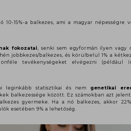
áció 10-15%-a balkezes, ami a magyar népességre
nak fokozatai
, senki sem egyformán ilyen vagy o
yhén jobbkezes/balkezes, és körülbelül 1% a kétkez
nféle tevékenységeket elvégezni (például ír
mi leginkább statisztikai és nem
genetikai er
ekek balkezessége között. Ez számokban azt jelent
balkezes gyermeke. Ha a nő balkezes, akkor 22%
ülők esetében 9% a lehetőség.