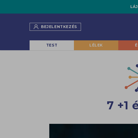
LÁJ
BEJELENTKEZÉS
TEST
LÉLEK
É
7 +1