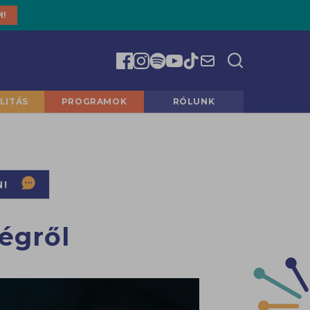
M!
LITÁS
PROGRAMOK
RÓLUNK
N!
égről