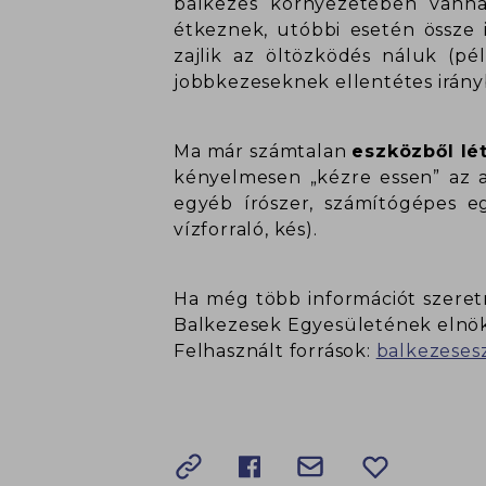
balkezes környezetében vanna
étkeznek, utóbbi esetén össze 
zajlik az öltözködés náluk (pé
jobbkezeseknek ellentétes iránybó
Ma már számtalan
eszközből lé
kényelmesen „kézre essen” az ad
egyéb írószer, számítógépes eg
vízforraló, kés).
Ha még több információt szeretn
Balkezesek Egyesületének elnöke
Felhasznált források:
balkezeses