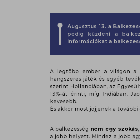
Augusztus 13. a Balkezes
pedig küzdeni a balke
információkat a balkezes
A legtöbb ember a világon a j
hangszeres játék és egyéb tevé
szerint Hollandiában, az Egyes
13%-át érinti, míg Indiában, J
kevesebb.
És akkor most jöjjenek a további
A balkezesség
nem egy szokás, 
a jobb helyett. Mindez a jobb a