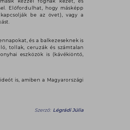
másik kézzel fognak kezet, és
sel. Előfordulhat, hogy másképp
 kapcsolják be az övet), vagy a
ást.
nnapokat, és a balkezeseknek is
ló, tollak, ceruzák és számtalan
onyhai eszközök is (kávékiöntő,
ideót is, amiben a Magyarországi
Szerző:
Légrádi Júlia