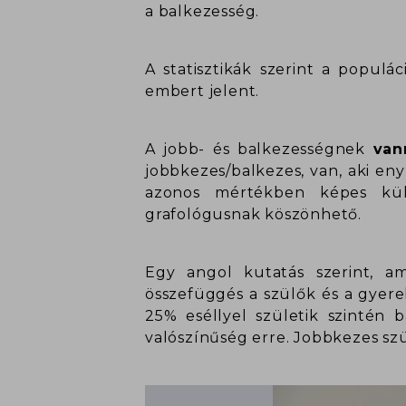
a balkezesség.
A statisztikák szerint a popul
embert jelent.
A jobb- és balkezességnek
van
jobbkezes/balkezes, van, aki en
azonos mértékben képes külö
grafológusnak köszönhető.
Egy angol kutatás szerint, a
összefüggés a szülők és a gyer
25% eséllyel születik szintén 
valószínűség erre. Jobbkezes sz