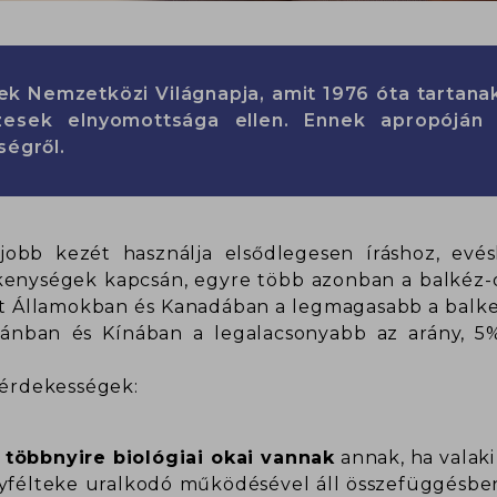
ek Nemzetközi Világnapja, amit 1976 óta tartanak
zesek elnyomottsága ellen. Ennek apropóján 
ségről.
obb kezét használja elsődlegesen íráshoz, evésh
kenységek kapcsán, egyre több azonban a balkéz-
ült Államokban és Kanadában a legmagasabb a balke
apánban és Kínában a legalacsonyabb az arány, 5%
 érdekességek:
többnyire biológiai okai vannak
annak, ha valaki
gyfélteke uralkodó működésével áll összefüggésben