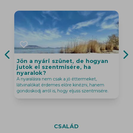
Jön a nyári szünet, de hogyan
Previous slide
Nex
jutok el szentmisére, ha
M
nyaralok?
p
A nyaralásra nem csak a jó éttermeket,
látvinalókat érdemes előre kinézni, hanem
gondoskodj arról is, hogy eljuss szentmisére.
CSALÁD