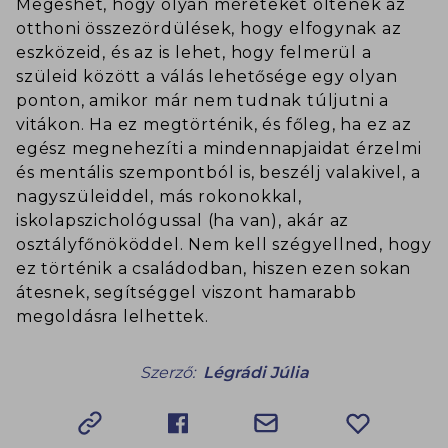
Megeshet, hogy olyan méreteket öltenek az
otthoni összezördülések, hogy elfogynak az
eszközeid, és az is lehet, hogy felmerül a
szüleid között a válás lehetősége egy olyan
ponton, amikor már nem tudnak túljutni a
vitákon. Ha ez megtörténik, és főleg, ha ez az
egész megnehezíti a mindennapjaidat érzelmi
és mentális szempontból is, beszélj valakivel, a
nagyszüleiddel, más rokonokkal,
iskolapszichológussal (ha van), akár az
osztályfőnököddel. Nem kell szégyellned, hogy
ez történik a családodban, hiszen ezen sokan
átesnek, segítséggel viszont hamarabb
megoldásra lelhettek.
Szerző:
Légrádi Júlia