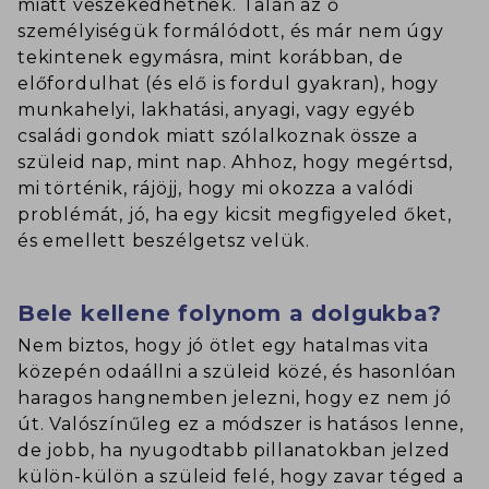
miatt veszekedhetnek. Talán az ő
személyiségük formálódott, és már nem úgy
tekintenek egymásra, mint korábban, de
előfordulhat (és elő is fordul gyakran), hogy
munkahelyi, lakhatási, anyagi, vagy egyéb
családi gondok miatt szólalkoznak össze a
szüleid nap, mint nap. Ahhoz, hogy megértsd,
mi történik, rájöjj, hogy mi okozza a valódi
problémát, jó, ha egy kicsit megfigyeled őket,
és emellett beszélgetsz velük.
Bele kellene folynom a dolgukba?
Nem biztos, hogy jó ötlet egy hatalmas vita
közepén odaállni a szüleid közé, és hasonlóan
haragos hangnemben jelezni, hogy ez nem jó
út. Valószínűleg ez a módszer is hatásos lenne,
de jobb, ha nyugodtabb pillanatokban jelzed
külön-külön a szüleid felé, hogy zavar téged a