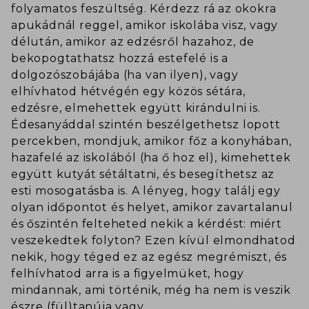
folyamatos feszültség. Kérdezz rá az okokra
apukádnál reggel, amikor iskolába visz, vagy
délután, amikor az edzésről hazahoz, de
bekopogtathatsz hozzá estefelé is a
dolgozószobájába (ha van ilyen), vagy
elhívhatod hétvégén egy közös sétára,
edzésre, elmehettek együtt kirándulni is.
Édesanyáddal szintén beszélgethetsz lopott
percekben, mondjuk, amikor főz a konyhában,
hazafelé az iskolából (ha ő hoz el), kimehettek
együtt kutyát sétáltatni, és besegíthetsz az
esti mosogatásba is. A lényeg, hogy találj egy
olyan időpontot és helyet, amikor zavartalanul
és őszintén felteheted nekik a kérdést: miért
veszekedtek folyton? Ezen kívül elmondhatod
nekik, hogy téged ez az egész megrémiszt, és
felhívhatod arra is a figyelmüket, hogy
mindannak, ami történik, még ha nem is veszik
észre (fül)tanúja vagy.