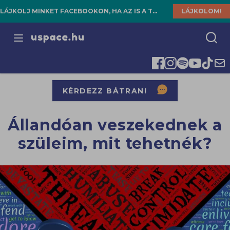
LÁJKOLJ MINKET FACEBOOKON, HA AZ IS A TE HELYED!
LÁJKOLOM!
Open menu
KÉRDEZZ BÁTRAN!
Állandóan veszekednek a
szüleim, mit tehetnék?