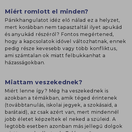
Miért romlott el minden?
Pánikhangulatot idéz elő nálad ez a helyzet,
mert korábban nem tapasztaltál ilyet apukád
és anyukád részéről? Fontos megértened,
hogy a kapcsolatok idővel változhatnak, ennek
pedig része kevesebb vagy több konfliktus,
ami számtalan ok miatt felbukkanhat a
házasságokban.
Miattam veszekednek?
Miért lenne így? Még ha veszekednek is
azokban a témákban, amik téged érintenek
(továbbtanulás, iskolai jegyek, a szokásaid, a
barátaid), az csak azért van, mert mindennél
jobb életet képzeltek el neked a szüleid. A
legtöbb esetben azonban más jellegű dolgok