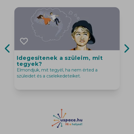
Idegesítenek a szüleim, mit
Previous slide
Nex
tegyek?
“
Elmondjuk, mit tegyél, ha nem érted a
e
szüleidet és a cselekedeteiket.