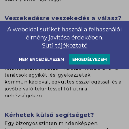
Veszekedésre veszekedés a válasz?
Ha úgy reagálsz erre az egész helyzetre, hogy
A weboldal sütiket használ a felhasználói
dacból te is folyton veszekedni kezdesz a
élmény javítása érdekében.
szüleiddel, az nem egy okos megoldás.
Süti tájékoztató
Egyrészt nem célravezető magával a
problémával reagálni egy problémára,
NEM ENGEDÉLYEZEM
ENGEDÉLYEZEM
másrészt ez nem egy hosszútávon
fenntartható módszer. Válaszd inkább a fenti
tanácsok egyikét, és igyekezzetek
kommunikációval, együttes összefogással, és a
jövőbe való tekintéssel túljutni a
nehézségeken.
Kérhetek külső segítséget?
Egy bizonyos szinten mindenképpen.