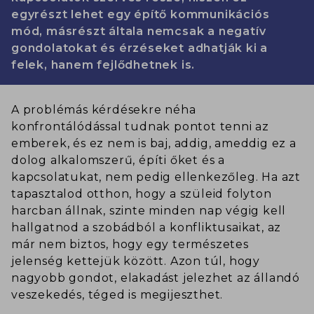
egyrészt lehet egy építő kommunikációs
mód, másrészt általa nemcsak a negatív
gondolatokat és érzéseket adhatják ki a
felek, hanem fejlődhetnek is.
A problémás kérdésekre néha
konfrontálódással tudnak pontot tenni az
emberek, és ez nem is baj, addig, ameddig ez a
dolog alkalomszerű, építi őket és a
kapcsolatukat, nem pedig ellenkezőleg. Ha azt
tapasztalod otthon, hogy a szüleid folyton
harcban állnak, szinte minden nap végig kell
hallgatnod a szobádból a konfliktusaikat, az
már nem biztos, hogy egy természetes
jelenség kettejük között. Azon túl, hogy
nagyobb gondot, elakadást jelezhet az állandó
veszekedés, téged is megijeszthet.