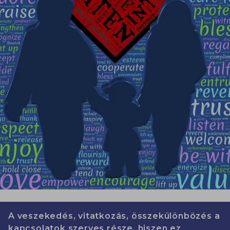
A veszekedés, vitatkozás, összekülönbözés a
kapcsolatok szerves része, hiszen ez