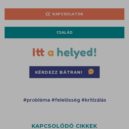
KAPCSOLATOK
CSALÁD
KÉRDEZZ BÁTRAN!
#probléma
#felelősség
#kritizálás
KAPCSOLÓDÓ CIKKEK