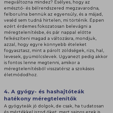
megváltozna mindez? Esélyes, hogy az
emésztő- és bélrendszered megzavarodna,
felborulna bennük az egyensúly, és a májad,
veséd sem tudná hirtelen, mi történik. Éppen
ezért érdemes fokozatosan belevágni a
méregtelenítésbe, és pár nappal előtte
felkészíteni magad a változásra, mondjuk,
azzal, hogy egyre könnyebb ételeket
fogyasztasz, mint a párolt zöldségek, rizs, hal,
levesek, gyümölcslevek. Ugyanezt pedig akkor
is fontos lenne megtenni, amikor a
méregtelenítésből visszatérsz a szokásos
életmódodhoz.
4. A gyógy- és hashajtóteák
hatékony méregtelenítők
A gyógyteák jó dolgok, de csak, ha tudatosan
és mértékkel iszod őket, mert sajnos ezek is