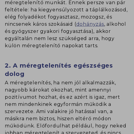
méregtelenítő munkát. Ennek persze van pár
feltétele: ha kiegyensúlyozott a táplálkozásod,
elég folyadékot fogyasztasz, mozogsz, és
nincsenek káros szokásaid (
dohányzás
, alkohol
és gyógyszer gyakori fogyasztása), akkor
egyáltalán nem lesz szükséged arra, hogy
külön méregtelenítő napokat tarts.
2. A méregtelenítés egészséges
dolog
A méregtelenítés, ha nem jól alkalmazzák,
nagyobb károkat okozhat, mint amennyi
pozitívumot hozhat, és ez azért is igaz, mert
nem mindenkinek egyformán működik a
szervezete. Ami valakire jó hatással van, a
másikra nem biztos, hiszen eltérő módon
működünk. Előfordulhat például, hogy neked
jobban méregtelenít a szervezeted, és nincs