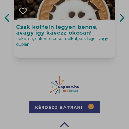
Csak koffein legyen benne,
Previous slide
Nex
avagy így kávézz okosan!
Feketén, cukorral, cukor nélkül, sok tejjel, vagy
N
duplán.
KÉRDEZZ BÁTRAN!