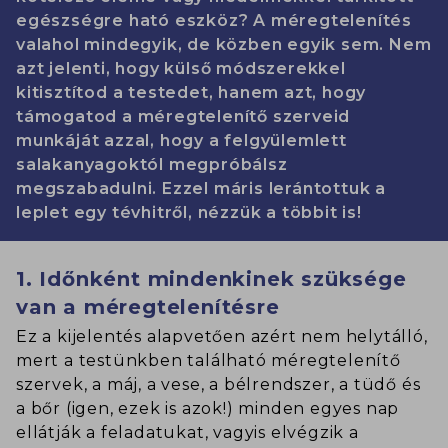
egészségre ható eszköz? A méregtelenítés
valahol mindegyik, de közben egyik sem. Nem
azt jelenti, hogy külső módszerekkel
kitisztítod a testedet, hanem azt, hogy
támogatod a méregtelenítő szerveid
munkáját azzal, hogy a felgyülemlett
salakanyagoktól megpróbálsz
megszabadulni. Ezzel máris lerántottuk a
leplet egy tévhitről, nézzük a többit is!
1. Időnként mindenkinek szüksége
van a méregtelenítésre
Ez a kijelentés alapvetően azért nem helytálló,
mert a testünkben található méregtelenítő
szervek, a máj, a vese, a bélrendszer, a tüdő és
a bőr (igen, ezek is azok!) minden egyes nap
ellátják a feladatukat, vagyis elvégzik a