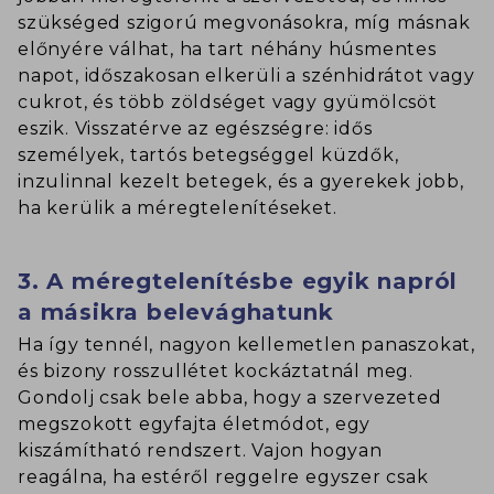
szükséged szigorú megvonásokra, míg másnak
előnyére válhat, ha tart néhány húsmentes
napot, időszakosan elkerüli a szénhidrátot vagy
cukrot, és több zöldséget vagy gyümölcsöt
eszik. Visszatérve az egészségre: idős
személyek, tartós betegséggel küzdők,
inzulinnal kezelt betegek, és a gyerekek jobb,
ha kerülik a méregtelenítéseket.
3. A méregtelenítésbe egyik napról
a másikra belevághatunk
Ha így tennél, nagyon kellemetlen panaszokat,
és bizony rosszullétet kockáztatnál meg.
Gondolj csak bele abba, hogy a szervezeted
megszokott egyfajta életmódot, egy
kiszámítható rendszert. Vajon hogyan
reagálna, ha estéről reggelre egyszer csak