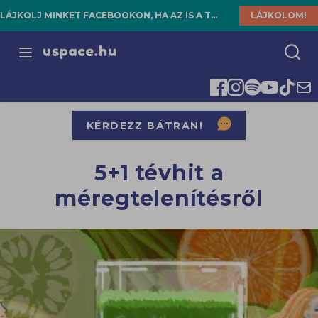
LÁJKOLJ MINKET FACEBOOKON, HA AZ IS A TE HELYED!
LÁJKOLOM!
Open menu
KÉRDEZZ BÁTRAN!
5+1 tévhit a
méregtelenítésről