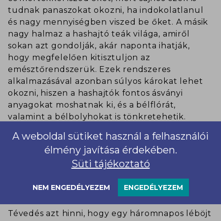
tudnak panaszokat okozni, ha indokolatlanul
és nagy mennyiségben viszed be őket. A másik
nagy halmaz a hashajtó teák világa, amiről
sokan azt gondolják, akár naponta ihatják,
hogy megfelelően kitisztuljon az
emésztőrendszerük. Ezek rendszeres
alkalmazásával azonban súlyos károkat lehet
okozni, hiszen a hashajtók fontos ásványi
anyagokat moshatnak ki, és a bélflórát,
valamint a bélbolyhokat is tönkretehetik.
Fontos tehát leszögezni, hogy semmilyen
A weboldal sütiket használ a felhasználói
hashajtó vagy vizelethajtó készítmény nem
élmény javítása érdekében.
sorolható a méregtelenítő eszközök közé.
Süti tájékoztató
5. Pár napos ételmegvonással
NEM ENGEDÉLYEZEM
ENGEDÉLYEZEM
elérhető a bikinialak
Tévedés azt hinni, hogy egy háromnapos léböjt