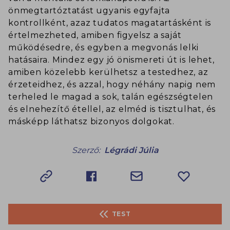
önmegtartóztatást ugyanis egyfajta
kontrollként, azaz tudatos magatartásként is
értelmezheted, amiben figyelsz a saját
működésedre, és egyben a megvonás lelki
hatásaira. Mindez egy jó önismereti út is lehet,
amiben közelebb kerülhetsz a testedhez, az
érzeteidhez, és azzal, hogy néhány napig nem
terheled le magad a sok, talán egészségtelen
és elnehezítő étellel, az elméd is tisztulhat, és
másképp láthatsz bizonyos dolgokat.
Szerző:
Légrádi Júlia
TEST