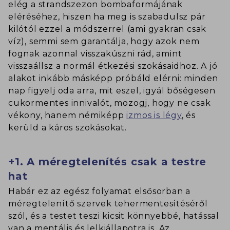
elég a strandszezon bombaformájának
eléréséhez, hiszen ha meg is szabadulsz pár
kilótól ezzel a módszerrel (ami gyakran csak
víz), semmi sem garantálja, hogy azok nem
fognak azonnal visszakúszni rád, amint
visszaállsz a normál étkezési szokásaidhoz. A jó
alakot inkább másképp próbáld elérni: minden
nap figyelj oda arra, mit eszel, igyál bőségesen
cukormentes innivalót, mozogj, hogy ne csak
vékony, hanem némiképp
izmos is légy
, és
kerüld a káros szokásokat.
+1. A méregtelenítés csak a testre
hat
Habár ez az egész folyamat elsősorban a
méregtelenítő szervek tehermentesítéséről
szól, és a testet teszi kicsit könnyebbé, hatással
van a mentális és lelkiállapotra is. Az