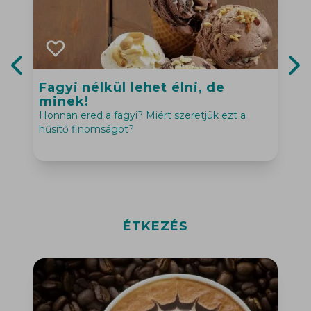
Fagyi nélkül lehet élni, de
Previous slide
Nex
minek!
N
Honnan ered a fagyi? Miért szeretjük ezt a
m
hűsítő finomságot?
l
ÉTKEZÉS